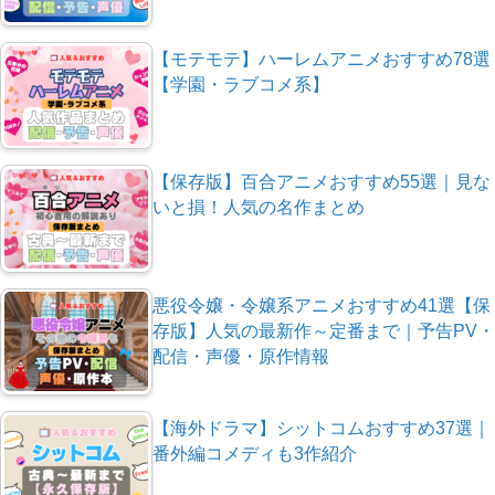
【モテモテ】ハーレムアニメおすすめ78選
【学園・ラブコメ系】
【保存版】百合アニメおすすめ55選｜見な
いと損！人気の名作まとめ
悪役令嬢・令嬢系アニメおすすめ41選【保
存版】人気の最新作～定番まで｜予告PV・
配信・声優・原作情報
【海外ドラマ】シットコムおすすめ37選｜
番外編コメディも3作紹介