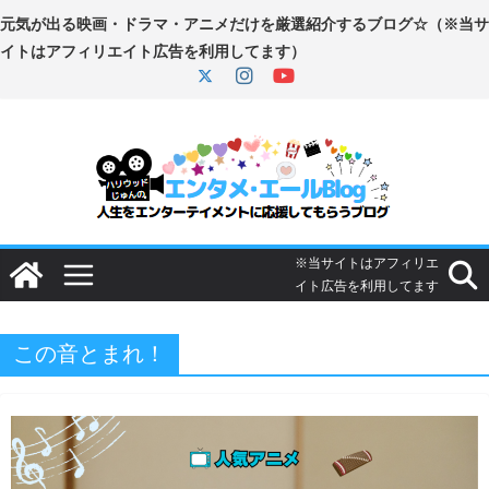
コ
ン
テ
ン
ツ
へ
ス
キ
ッ
プ
この音とまれ！