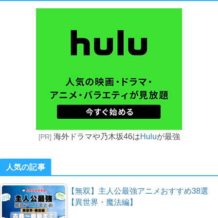
海外ドラマや乃木坂46は
Hulu
が最強
[PR]
人気の記事
【無双】主人公最強アニメおすすめ38選
【異世界・魔法編】