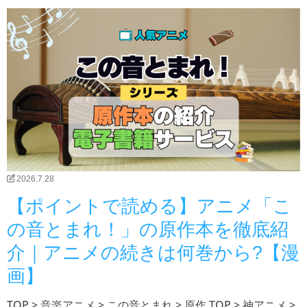
2026.7.28
【ポイントで読める】アニメ「こ
の音とまれ！」の原作本を徹底紹
介｜アニメの続きは何巻から?【漫
画】
TOP > 音楽アニメ > この音とまれ > 原作 TOP > 神アニメ >