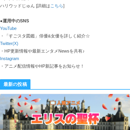
ハリウッドじゅん [詳細は
こちら
]
●運用中のSNS
YouTube
・「すごスタ図鑑」俳優&女優を詳しく紹介☆
Twitter(X)
・HP更新情報や最新エンタメNewsを共有♪
Instagram
・アニメ配信情報やHP新記事をお知らせ！
最新の投稿