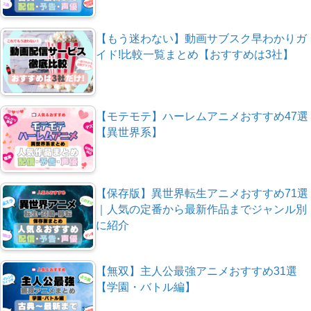
【もう迷わない】動画サブスク早わかりガ
イド!比較一覧まとめ【おすすめは3社】
【モテモテ】ハーレムアニメおすすめ47選
【異世界系】
【保存版】異世界転生アニメおすすめ71選
｜人気の定番から最新作品までジャンル別
に紹介
【無双】主人公最強アニメおすすめ31選
【学園・バトル編】