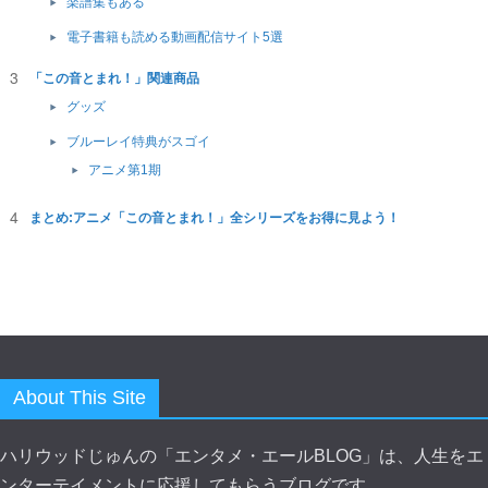
楽譜集もある
電子書籍も読める動画配信サイト5選
「この音とまれ！」関連商品
グッズ
ブルーレイ特典がスゴイ
アニメ第1期
まとめ:アニメ「この音とまれ！」全シリーズをお得に見よう！
About This Site
ハリウッドじゅんの「エンタメ・エールBLOG」は、人生をエ
ンターテイメントに応援してもらうブログです。