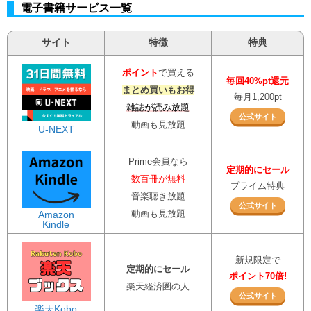
電子書籍サービス一覧
サイト
特徴
特典
ポイント
で買える
毎回40%pt還元
まとめ買いもお得
毎月1,200pt
雑誌が読み放題
公式サイト
動画も見放題
U-NEXT
Prime会員なら
定期的にセール
数百冊が無料
プライム特典
音楽聴き放題
公式サイト
動画も見放題
Amazon
Kindle
新規限定で
定期的にセール
ポイント70倍!
楽天経済圏の人
公式サイト
楽天Kobo