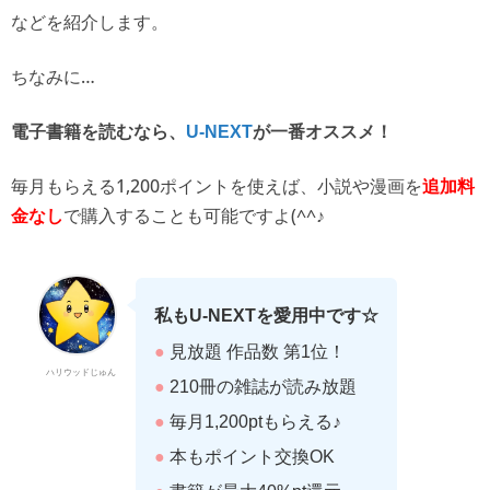
などを紹介します。
ちなみに…
電子書籍を読むなら、
U-NEXT
が一番オススメ！
毎月もらえる1,200ポイントを使えば、
小説や漫画を
追加料
で購入することも可能ですよ(^^♪
金なし
私もU-NEXTを愛用中です☆
●
見放題 作品数 第1位！
ハリウッドじゅん
●
210冊の雑誌が読み放題
●
毎月1,200ptもらえる♪
●
本もポイント交換OK