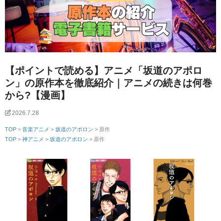
【ポイントで読める】アニメ「坂道のアポロ
ン」の原作本を徹底紹介｜アニメの続きは何巻
から?【漫画】
2026.7.28
TOP
>
音楽アニメ
>
坂道のアポロン
> 原作
TOP
>
神アニメ
>
坂道のアポロン
> 原作