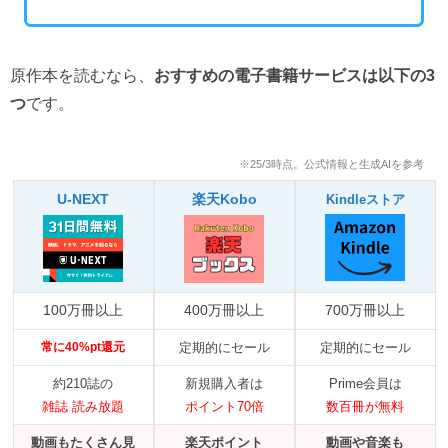
原作本を読むなら、
おすすめの電子書籍サービスは以下の3
つ
です。
※25/3時点。公式情報と生成AIを参考
U-NEXT
楽天Kobo
Kindleストア
100万冊以上
400万冊以上
700万冊以上
常に40%pt還元
定期的にセール
定期的にセール
約210誌の
新規購入者は
Prime会員は
雑誌 読み放題
ポイント70倍
数百冊が無料
動画もたくさん見
楽天ポイント
動画や音楽も