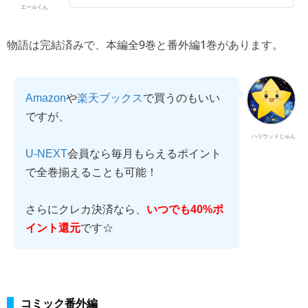
エールくん
物語は完結済みで、本編全9巻と番外編1巻があります。
Amazon
や
楽天ブックス
で買うのもいい
ですが、
ハリウッドじゅん
U-NEXT
会員なら毎月もらえるポイント
で全巻揃えることも可能！
さらにクレカ決済なら、
いつでも40%ポ
イント還元
です☆
コミック番外編