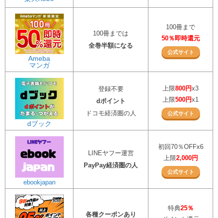
100冊まで
100冊までは
50％即時還元
全巻半額になる
公式サイト
Ameba
マンガ
上限
800円
x3
登録不要
上限
500円
x1
dポイント
ドコモ経済圏の人
公式サイト
dブック
初回70％OFFx6
LINEヤフー運営
上限
2,000円
PayPay経済圏の人
公式サイト
ebookjapan
特典
25％
各種クーポンあり