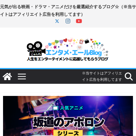
コ
ン
テ
ン
ツ
へ
ス
キ
ッ
プ