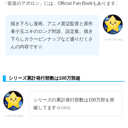
「坂道のアポロン」には、Official Fan Bookもあります。
描き下ろし漫画、アニメ渡辺監督と原作
者小玉ユキのロング対談、設定集、描き
下ろしカラーピンナップなど盛りだくさ
ハリウッドじゅん
んの内容です☆
シリーズ累計発行部数は100万部超
シリーズの累計発行部数は100万部を突
破してます☆
(18/3)
ハリウッドじゅん