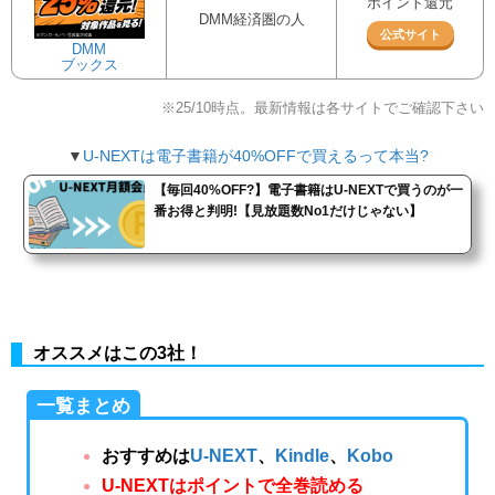
ポイント還元
DMM経済圏の人
公式サイト
DMM
ブックス
※25/10時点。最新情報は各サイトでご確認下さい
▼
U-NEXTは電子書籍が40%OFFで買えるって本当?
【毎回40%OFF?】電子書籍はU-NEXTで買うのが一
番お得と判明!【見放題数No1だけじゃない】
オススメはこの3社！
一覧まとめ
おすすめは
U-NEXT
、
Kindle
、
Kobo
U-NEXTはポイントで全巻読める