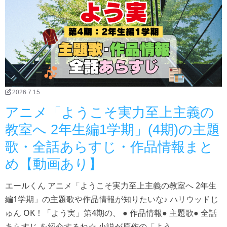
2026.7.15
アニメ「ようこそ実力至上主義の
教室へ 2年生編1学期」(4期)の主題
歌・全話あらすじ・作品情報まと
め【動画あり】
エールくん アニメ「ようこそ実力至上主義の教室へ 2年生
編1学期」の主題歌や作品情報が知りたいな♪ ハリウッドじ
ゅん OK！「よう実」第4期の、 ● 作品情報● 主題歌● 全話
あらすじ を紹介するね☆ 小説が原作の「よう