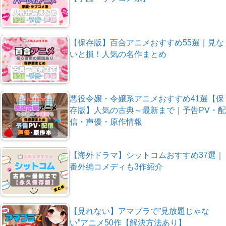
【保存版】百合アニメおすすめ55選｜見な
いと損！人気の名作まとめ
悪役令嬢・令嬢系アニメおすすめ41選【保
存版】人気の古典～最新まで｜予告PV・配
信・声優・原作情報
【海外ドラマ】シットコムおすすめ37選｜
番外編コメディも3作紹介
【見れない】アマプラで”見放題じゃな
い”アニメ50作【解決方法あり】