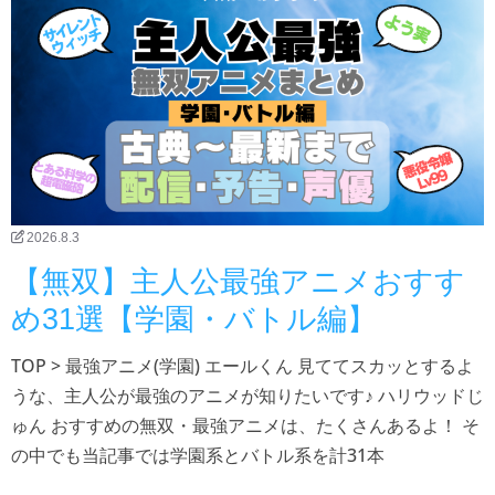
2026.8.3
【無双】主人公最強アニメおすす
め31選【学園・バトル編】
TOP > 最強アニメ(学園) エールくん 見ててスカッとするよ
うな、主人公が最強のアニメが知りたいです♪ ハリウッドじ
ゅん おすすめの無双・最強アニメは、たくさんあるよ！ そ
の中でも当記事では学園系とバトル系を計31本