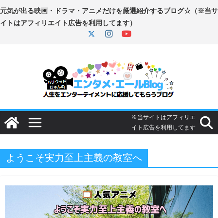
コ
ン
テ
ン
ツ
へ
ス
キ
ッ
プ
ようこそ実力至上主義の教室へ