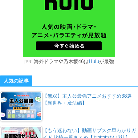
海外ドラマや乃木坂46は
Hulu
が最強
[PR]
人気の記事
【無双】主人公最強アニメおすすめ38選
【異世界・魔法編】
【もう迷わない】動画サブスク早わかりガ
イド!比較一覧まとめ【おすすめは3社】