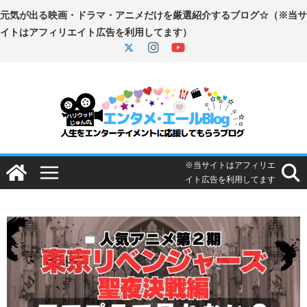
コ
ン
テ
ン
ツ
へ
ス
キ
ッ
プ