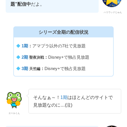
題”配信中
だよ。
ハリウッドじゅん
シリーズ全期の配信状況
◆
1期
：
アマプラ以外の7社で見放題
◆
2期
：
Disney+で独占見放題
聖夜決戦
◆
3期
：
Disney+で独占見放題
天竺編
そんなぁ～！
1期
はほとんどのサイトで
見放題なのに…(泣)
エールくん