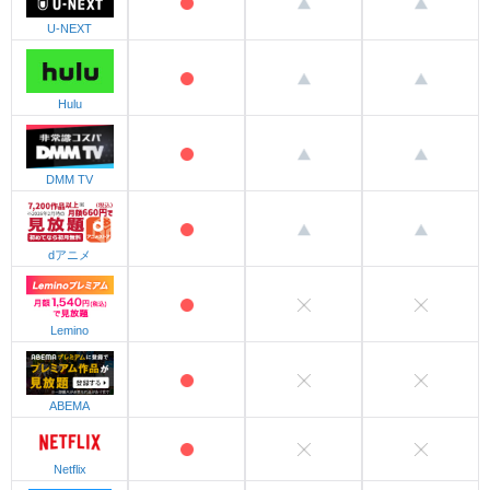
U-NEXT
Hulu
DMM TV
dアニメ
Lemino
ABEMA
Netflix