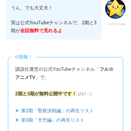
うん、でも大丈夫！
実は公式YouTubeチャンネルで、2期と3
ハリウッドじゅん
期が
全話無料で見れるよ
※朗報！
講談社運営の公式YouTubeチャンネル「
フル☆
アニメTV
」で、
2期と3期が無料公開中です！
(23/7～)
第2期「聖夜決戦編」の再生リスト
第3期「天竺編」の再生リスト