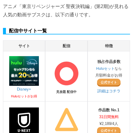
アニメ「東京リベンジャーズ 聖夜決戦編」(第2期)が見れる
人気の動画サブスクは、以下の通りです。
配信中サイト一覧
サイト
配信
特徴
独占作品多数
Huluセット
なら
月額料金がお得
公式サイト
Disney+
詳細はコチラ
見放題 配信中
Huluセットがお得
作品数 No.1
31日間無料
¥2,189/4人
公式サイト