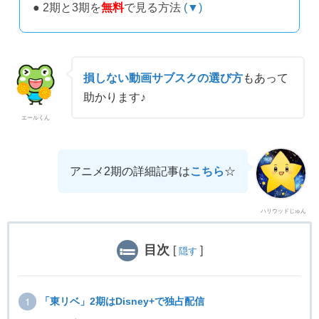
● 2期と3期を
無料
で見る方法
(▼)
損しない動画サブスクの選び方
もあって
助かります♪
エールくん
アニメ2期の詳細記事は
こちら
☆
ハリウッドじゅん
目次
[
]
隠す
「東リベ」2期はDisney+で独占配信