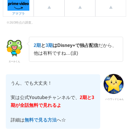
アマプラ
※26/3時点の調査。
2期
と
3期
はDisney+で独占配信
だから、
他は有料ですね…(涙)
エールくん
うん、でも大丈夫！
実は公式Youtubeチャンネルで、
2期と3
ハリウッドじゅん
期が全話無料で見れるよ
詳細は
へ☆
無料で見る方法