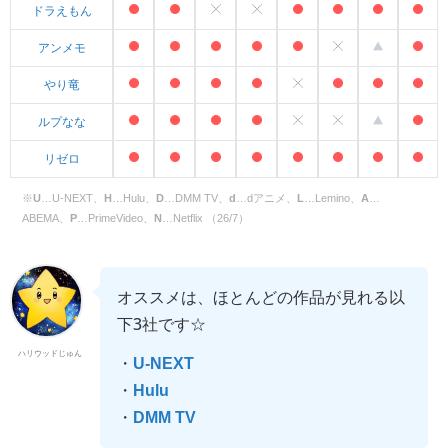
ドラえもん
アンメモ
やり竜
ルプなな
リゼロ
※
U
…U-NEXT、
H
…Hulu、
D
…DMM TV、
d
…dアニメ、
L
…Lemino、
A
…
ABEMA、
P
…PrimeVideo、
N
…Netflix （26/7）
オススメは、ほとんどの作品が見れる以
下3社です☆
ハリウッドじゅん
・
U-NEXT
・
Hulu
・
DMM TV