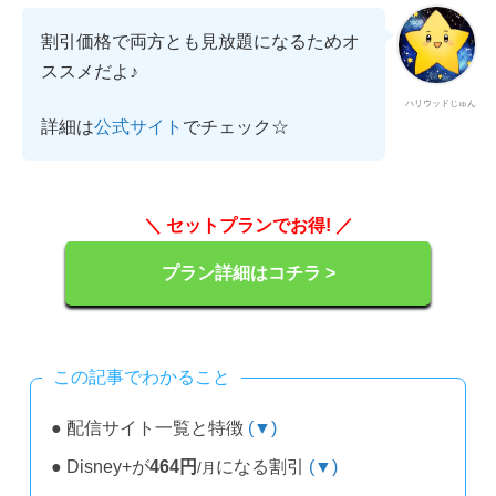
割引価格で両方とも見放題になるためオ
ススメだよ♪
ハリウッドじゅん
詳細は
でチェック☆
公式サイト
＼ セットプランでお得! ／
プラン詳細はコチラ >
この記事でわかること
● 配信サイト一覧と特徴
(▼)
● Disney+が
464円
になる割引
(▼)
/月