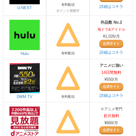
有料配信
詳細はコチラ
U-NEXT
ポイント視聴可
作品数 No.2
海ドラ&アイドル
¥1,026/月
公式サイト
詳細はコチラ
Hulu
有料配信
アニメに強い
14日間無料
¥550/月
公式サイト
詳細はコチラ
DMM TV
有料配信
※アニメ専門
初月無料
¥660/月
公式サイト