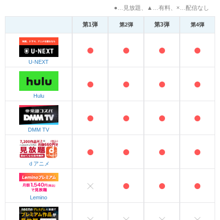
●…見放題、▲…有料、×…配信なし
第1弾
第3弾
第2弾
第4弾
U-NEXT
Hulu
DMM TV
ｄアニメ
Lemino