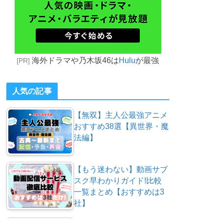
海外ドラマや乃木坂46は
Hulu
が最強
[PR]
人気の記事
【無双】主人公最強アニメ
おすすめ38選【異世界・魔
法編】
【もう迷わない】動画サブ
スク早わかりガイド!比較
一覧まとめ【おすすめは3
社】