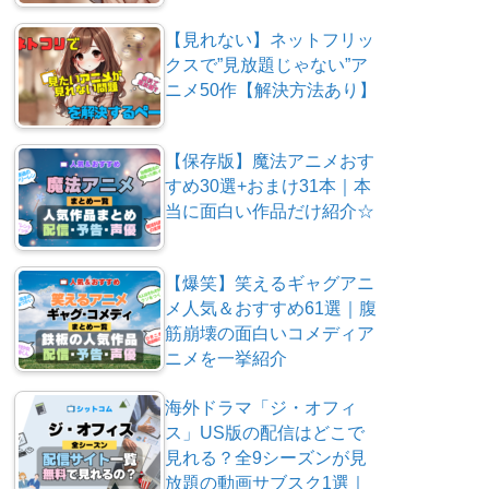
【見れない】ネットフリッ
クスで”見放題じゃない”ア
ニメ50作【解決方法あり】
【保存版】魔法アニメおす
すめ30選+おまけ31本｜本
当に面白い作品だけ紹介☆
【爆笑】笑えるギャグアニ
メ人気＆おすすめ61選｜腹
筋崩壊の面白いコメディア
ニメを一挙紹介
海外ドラマ「ジ・オフィ
ス」US版の配信はどこで
見れる？全9シーズンが見
放題の動画サブスク1選｜