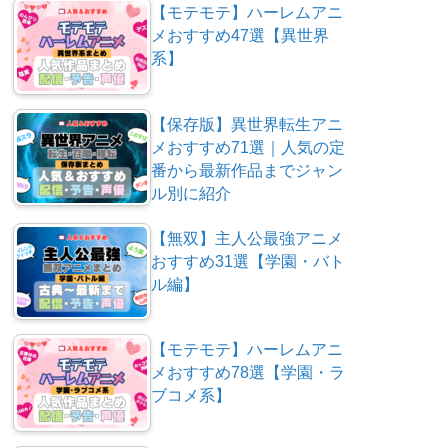
【モテモテ】ハーレムアニ
メおすすめ47選【異世界
系】
【保存版】異世界転生アニ
メおすすめ71選｜人気の定
番から最新作品までジャン
ル別に紹介
【無双】主人公最強アニメ
おすすめ31選【学園・バト
ル編】
【モテモテ】ハーレムアニ
メおすすめ78選【学園・ラ
ブコメ系】