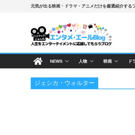
コ
ン
テ
ン
ツ
へ
ス
NEWS
人物
映画
ド
キ
ッ
プ
ジェシカ・ウォルター