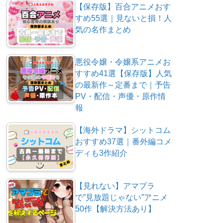
【保存版】百合アニメおす
すめ55選｜見ないと損！人
気の名作まとめ
悪役令嬢・令嬢系アニメお
すすめ41選【保存版】人気
の最新作～定番まで｜予告
PV・配信・声優・原作情
報
【海外ドラマ】シットコム
おすすめ37選｜番外編コメ
ディも3作紹介
【見れない】アマプラ
で”見放題じゃない”アニメ
50作【解決方法あり】