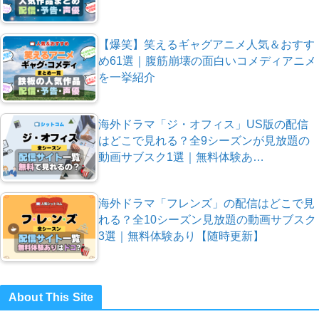
【爆笑】笑えるギャグアニメ人気＆おすす
め61選｜腹筋崩壊の面白いコメディアニメ
を一挙紹介
海外ドラマ「ジ・オフィス」US版の配信
はどこで見れる？全9シーズンが見放題の
動画サブスク1選｜無料体験あ…
海外ドラマ「フレンズ」の配信はどこで見
れる？全10シーズン見放題の動画サブスク
3選｜無料体験あり【随時更新】
About This Site