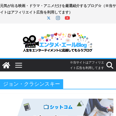
コ
ン
テ
ン
ツ
へ
ス
キ
ッ
プ
ジョン・クラシンスキー