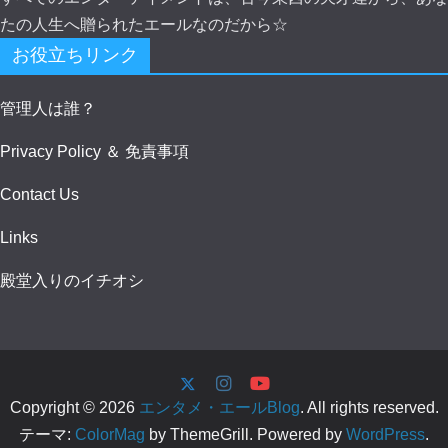
たの人生へ贈られたエールなのだから☆
まとめ:海外ドラマ「ジ・オフィス」はNetflixで独占配信中☆
お役立ちリンク
管理人は誰？
Privacy Policy ＆ 免責事項
Contact Us
Links
殿堂入りのイチオシ
Copyright © 2026
エンタメ・エールBlog
. All rights reserved.
テーマ:
ColorMag
by ThemeGrill. Powered by
WordPress
.