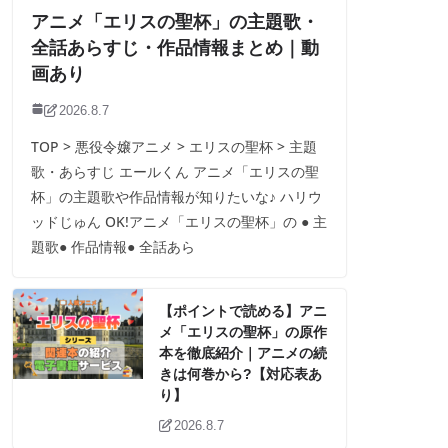
アニメ「エリスの聖杯」の主題歌・
全話あらすじ・作品情報まとめ｜動
画あり
2026.8.7
TOP > 悪役令嬢アニメ > エリスの聖杯 > 主題
歌・あらすじ エールくん アニメ「エリスの聖
杯」の主題歌や作品情報が知りたいな♪ ハリウ
ッドじゅん OK!アニメ「エリスの聖杯」の ● 主
題歌● 作品情報● 全話あら
【ポイントで読める】アニ
メ「エリスの聖杯」の原作
本を徹底紹介｜アニメの続
きは何巻から?【対応表あ
り】
2026.8.7