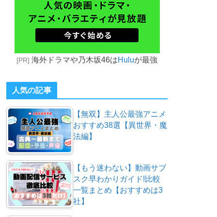
海外ドラマや乃木坂46は
Hulu
が最強
[PR]
人気の記事
【無双】主人公最強アニメ
おすすめ38選【異世界・魔
法編】
【もう迷わない】動画サブ
スク早わかりガイド!比較
一覧まとめ【おすすめは3
社】