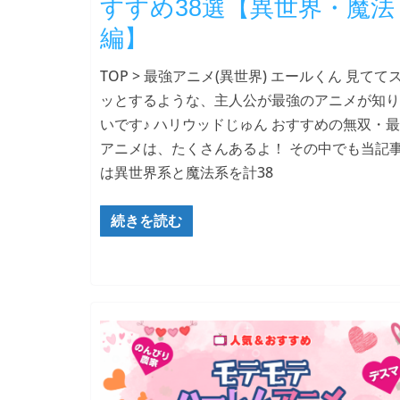
すすめ38選【異世界・魔法
編】
TOP > 最強アニメ(異世界) エールくん 見てて
ッとするような、主人公が最強のアニメが知り
いです♪ ハリウッドじゅん おすすめの無双・
アニメは、たくさんあるよ！ その中でも当記
は異世界系と魔法系を計38
続きを読む