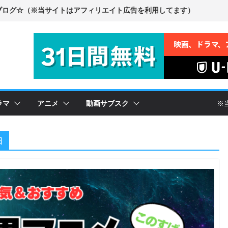
ラマ
アニメ
動画サブスク
曲