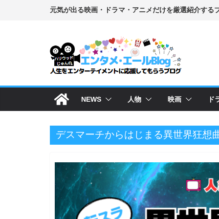
コ
ン
テ
ン
ツ
へ
ス
NEWS
人物
映画
ド
キ
ッ
プ
デスマーチからはじまる異世界狂想