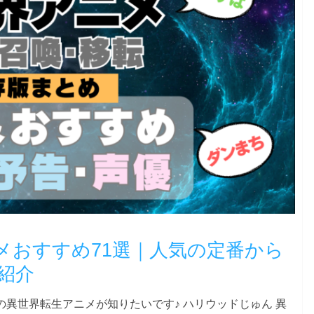
メおすすめ71選｜人気の定番から
紹介
すめの異世界転生アニメが知りたいです♪ ハリウッドじゅん 異