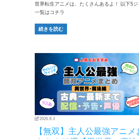
世界転生アニメは、たくさんあるよ！ 以下5ジ
一覧はコチラ
続きを読む
2026.8.3
【無双】主人公最強アニメ