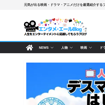
コ
ン
テ
ン
ツ
へ
ス
NEWS
人物
映画
ド
キ
ッ
プ