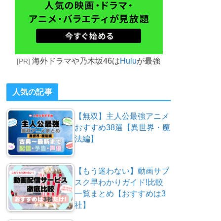
海外ドラマや乃木坂46は
Hulu
が最強
[PR]
人気の記事
【無双】主人公最強アニメ
おすすめ38選【異世界・魔
法編】
【もう迷わない】動画サブ
スク早わかりガイド!比較
一覧まとめ【おすすめは3
社】