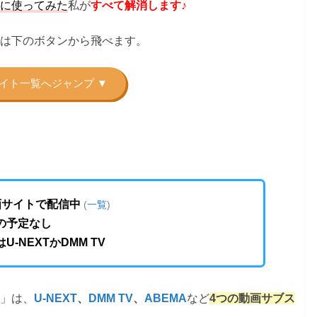
に使ってみた
私が
すべて解消します♪
は下のボタンから飛べます。
画サイトで配信中
(
一覧
)
の予定なし
U-NEXTかDMM TV
」は、
など
U-NEXT
、
DMM TV
、
ABEMA
4つの動画サブス