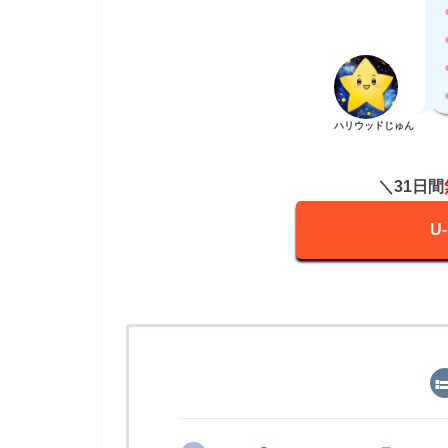
ハリウッドじゅん
＼31日間
U