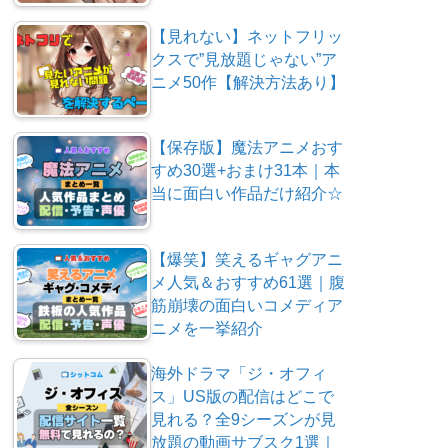
【見れない】ネットフリッ
クスで”見放題じゃない”ア
ニメ50作【解決方法あり】
【保存版】魔法アニメおす
すめ30選+おまけ31本｜本
当に面白い作品だけ紹介☆
【爆笑】笑えるギャグアニ
メ人気＆おすすめ61選｜腹
筋崩壊の面白いコメディア
ニメを一挙紹介
海外ドラマ「ジ・オフィ
ス」US版の配信はどこで
見れる？全9シーズンが見
放題の動画サブスク1選｜