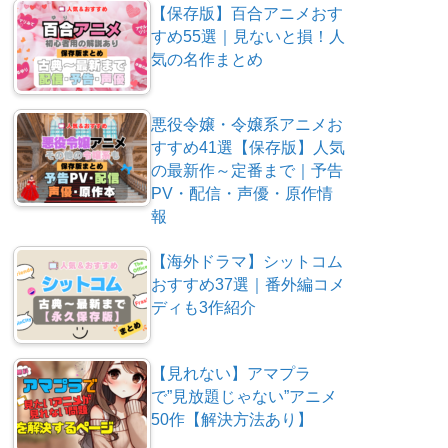
【保存版】百合アニメおす
すめ55選｜見ないと損！人
気の名作まとめ
悪役令嬢・令嬢系アニメお
すすめ41選【保存版】人気
の最新作～定番まで｜予告
PV・配信・声優・原作情
報
【海外ドラマ】シットコム
おすすめ37選｜番外編コメ
ディも3作紹介
【見れない】アマプラ
で”見放題じゃない”アニメ
50作【解決方法あり】