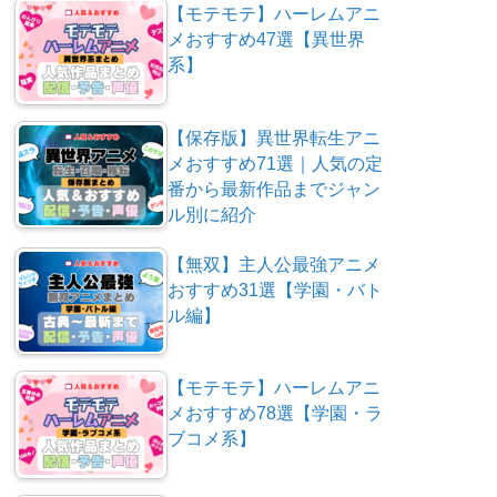
【モテモテ】ハーレムアニ
メおすすめ47選【異世界
系】
【保存版】異世界転生アニ
メおすすめ71選｜人気の定
番から最新作品までジャン
ル別に紹介
【無双】主人公最強アニメ
おすすめ31選【学園・バト
ル編】
【モテモテ】ハーレムアニ
メおすすめ78選【学園・ラ
ブコメ系】