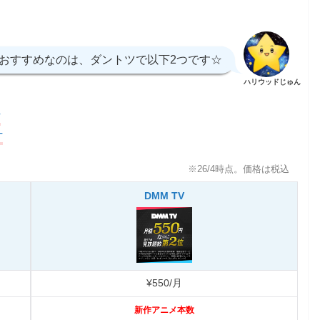
おすすめなのは、ダントツで以下2つです☆
ハリウッドじゅん
V
T
※26/4時点。価格は税込
DMM TV
¥550/月
新作アニメ本数