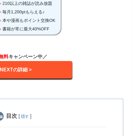
無料
キャンペーン中／
-NEXTの詳細 >
目次
[
]
隠す