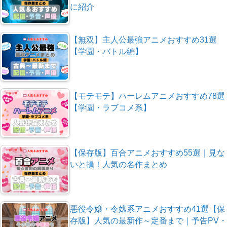
に紹介
【無双】主人公最強アニメおすすめ31選
【学園・バトル編】
【モテモテ】ハーレムアニメおすすめ78選
【学園・ラブコメ系】
【保存版】百合アニメおすすめ55選｜見な
いと損！人気の名作まとめ
悪役令嬢・令嬢系アニメおすすめ41選【保
存版】人気の最新作～定番まで｜予告PV・