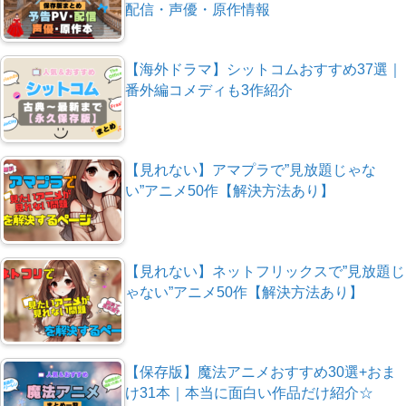
配信・声優・原作情報
【海外ドラマ】シットコムおすすめ37選｜
番外編コメディも3作紹介
【見れない】アマプラで”見放題じゃな
い”アニメ50作【解決方法あり】
【見れない】ネットフリックスで”見放題じ
ゃない”アニメ50作【解決方法あり】
【保存版】魔法アニメおすすめ30選+おま
け31本｜本当に面白い作品だけ紹介☆