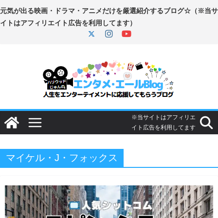
コ
ン
テ
ン
ツ
へ
ス
キ
ッ
プ
マイケル・J・フォックス