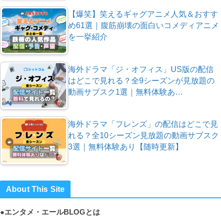
【爆笑】笑えるギャグアニメ人気＆おすす
め61選｜腹筋崩壊の面白いコメディアニメ
を一挙紹介
海外ドラマ「ジ・オフィス」US版の配信
はどこで見れる？全9シーズンが見放題の
動画サブスク1選｜無料体験あ…
海外ドラマ「フレンズ」の配信はどこで見
れる？全10シーズン見放題の動画サブスク
3選｜無料体験あり【随時更新】
About This Site
●エンタメ・エールBLOGとは