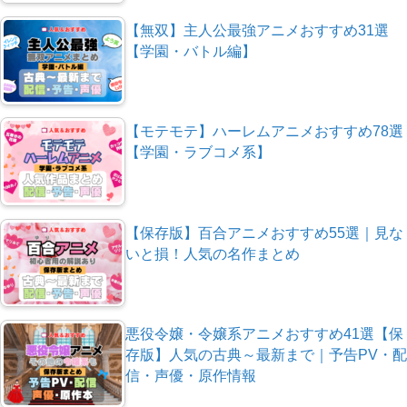
【無双】主人公最強アニメおすすめ31選
【学園・バトル編】
【モテモテ】ハーレムアニメおすすめ78選
【学園・ラブコメ系】
【保存版】百合アニメおすすめ55選｜見な
いと損！人気の名作まとめ
悪役令嬢・令嬢系アニメおすすめ41選【保
存版】人気の古典～最新まで｜予告PV・配
信・声優・原作情報