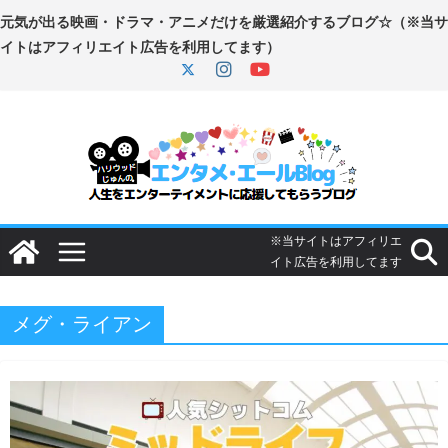
コ
ン
テ
ン
ツ
へ
ス
キ
ッ
プ
メグ・ライアン