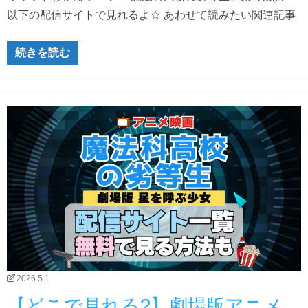
以下の配信サイトで見れるよ☆ あわせて読みたい関連記事
続きを読む
2026.5.1
【どこで見れる?】劇場版アニメ