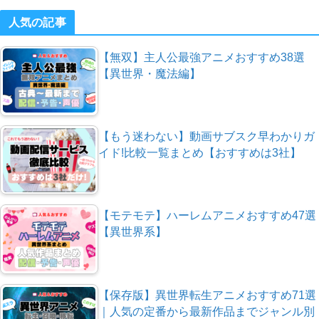
人気の記事
【無双】主人公最強アニメおすすめ38選
【異世界・魔法編】
【もう迷わない】動画サブスク早わかりガ
イド!比較一覧まとめ【おすすめは3社】
【モテモテ】ハーレムアニメおすすめ47選
【異世界系】
【保存版】異世界転生アニメおすすめ71選
｜人気の定番から最新作品までジャンル別