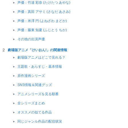
声優：竹達 彩奈 (たけたつ あやな)
声優：真田 アサミ (さなだ あさみ)
声優：米澤 円 (よねざわ まどか)
声優：藤東 知夏 (ふじとう ちか)
その他の出演声優
劇場版アニメ「けいおん!」の関連情報
劇場版アニメはどこで見れる？
主題歌・あらすじ・基本情報
原作漫画シリーズ
SNS情報＆関連グッズ
アニメシリーズを見る順番
全シリーズまとめ
オススメの似てる作品
同じジャンル作品の配信状況