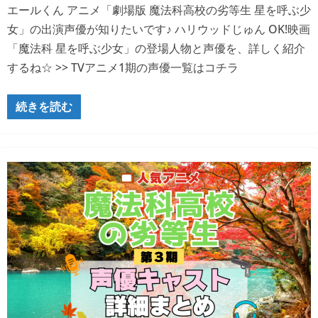
エールくん アニメ「劇場版 魔法科高校の劣等生 星を呼ぶ少
女」の出演声優が知りたいです♪ ハリウッドじゅん OK!映画
「魔法科 星を呼ぶ少女」の登場人物と声優を、詳しく紹介
するね☆ >> TVアニメ1期の声優一覧はコチラ
続きを読む