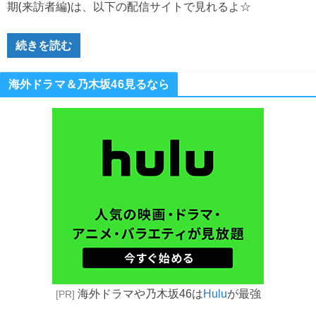
期(来訪者編)は、以下の配信サイトで見れるよ☆
続きを読む
海外ドラマ＆乃木坂46見るなら
海外ドラマや乃木坂46は
Hulu
が最強
[PR]