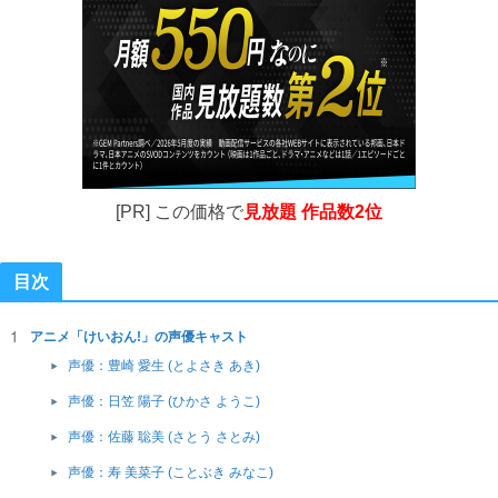
[PR] この価格で
見放題 作品数2位
目次
アニメ「けいおん!」の声優キャスト
声優：豊崎 愛生 (とよさき あき)
声優：日笠 陽子 (ひかさ ようこ)
声優：佐藤 聡美 (さとう さとみ)
声優：寿 美菜子 (ことぶき みなこ)