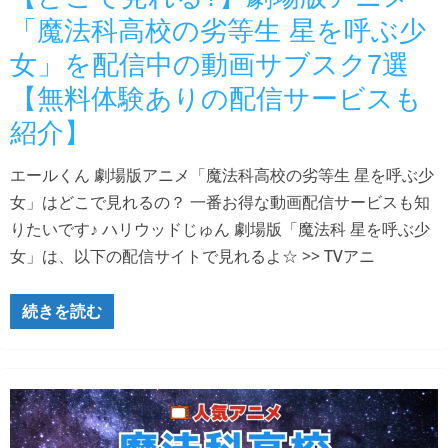
「魔法科高校の劣等生 星を呼ぶ少
女」を配信中の動画サブスク7選
【無料体験ありの配信サービスも
紹介】
エールくん 劇場版アニメ「魔法科高校の劣等生 星を呼ぶ少
女」はどこで見れるの？ 一番お得な動画配信サービスも知
りたいです♪ ハリウッドじゅん 劇場版「魔法科 星を呼ぶ少
女」は、以下の配信サイトで見れるよ☆ >> TVアニ
続きを読む