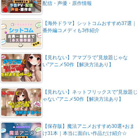
配信・声優・原作情報
【海外ドラマ】シットコムおすすめ37選｜
番外編コメディも3作紹介
【見れない】アマプラで”見放題じゃな
い”アニメ50作【解決方法あり】
【見れない】ネットフリックスで”見放題じ
ゃない”アニメ50作【解決方法あり】
【保存版】魔法アニメおすすめ30選+おま
け31本｜本当に面白い作品だけ紹介☆