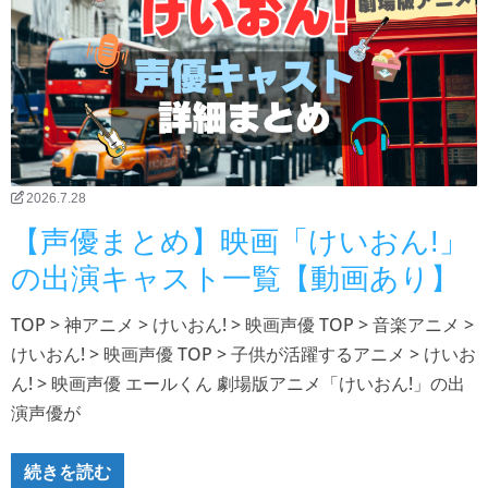
2026.7.28
【声優まとめ】映画「けいおん!」
の出演キャスト一覧【動画あり】
TOP > 神アニメ > けいおん! > 映画声優 TOP > 音楽アニメ >
けいおん! > 映画声優 TOP > 子供が活躍するアニメ > けいお
ん! > 映画声優 エールくん 劇場版アニメ「けいおん!」の出
演声優が
続きを読む