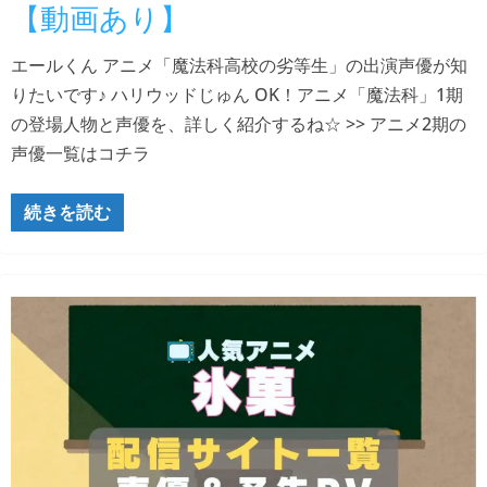
【動画あり】
エールくん アニメ「魔法科高校の劣等生」の出演声優が知
りたいです♪ ハリウッドじゅん OK！アニメ「魔法科」1期
の登場人物と声優を、詳しく紹介するね☆ >> アニメ2期の
声優一覧はコチラ
続きを読む