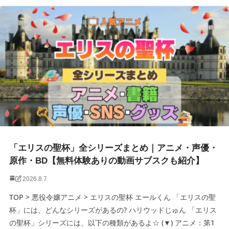
「エリスの聖杯」全シリーズまとめ｜アニメ・声優・
原作・BD【無料体験ありの動画サブスクも紹介】
2026.8.7
TOP > 悪役令嬢アニメ > エリスの聖杯 エールくん 「エリスの聖
杯」には、どんなシリーズがあるの? ハリウッドじゅん 「エリス
の聖杯」シリーズには、以下の種類があるよ☆ (▼) アニメ：第1