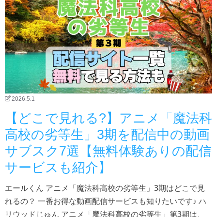
2026.5.1
【どこで見れる?】アニメ「魔法科
高校の劣等生」3期を配信中の動画
サブスク7選【無料体験ありの配信
サービスも紹介】
エールくん アニメ「魔法科高校の劣等生」3期はどこで見
れるの？ 一番お得な動画配信サービスも知りたいです♪ ハ
リウッドじゅん アニメ「魔法科高校の劣等生」第3期は、