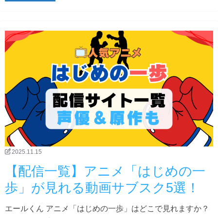
2025.11.15
【配信一覧】アニメ「はじめの一
歩」が見れる動画サブスク5選！
エールくん アニメ「はじめの一歩」はどこで見れますか？