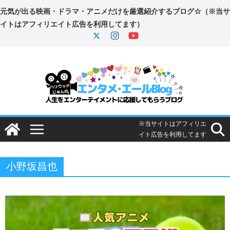
コ
ン
テ
ン
ツ
へ
ス
キ
ッ
プ
小野坂昌也