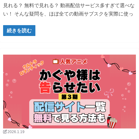
見れる？ 無料で見れる？ 動画配信サービス多すぎて選べな
い！ そんな疑問を、ほぼ全ての動画サブスクを実際に使っ
続きを読む
2026.1.19