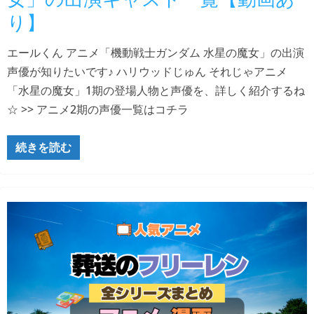
り】
エールくん アニメ「機動戦士ガンダム 水星の魔女」の出演
声優が知りたいです♪ ハリウッドじゅん それじゃアニメ
「水星の魔女」1期の登場人物と声優を、詳しく紹介するね
☆ >> アニメ2期の声優一覧はコチラ
続きを読む