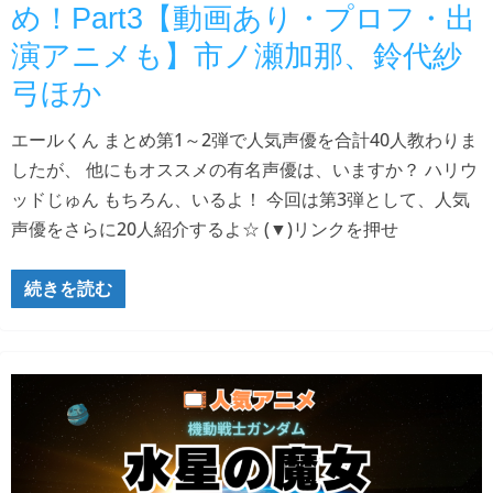
め！Part3【動画あり・プロフ・出
演アニメも】市ノ瀬加那、鈴代紗
弓ほか
エールくん まとめ第1～2弾で人気声優を合計40人教わりま
したが、 他にもオススメの有名声優は、いますか？ ハリウ
ッドじゅん もちろん、いるよ！ 今回は第3弾として、人気
声優をさらに20人紹介するよ☆ (▼)リンクを押せ
続きを読む