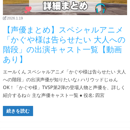
2026.1.19
【声優まとめ】スペシャルアニメ
「かぐや様は告らせたい 大人への
階段」の出演キャスト一覧【動画
あり】
エールくん スペシャルアニメ「かぐや様は告らせたい 大人
への階段」の出演声優が知りたいな♪ ハリウッドじゅん
OK！「かぐや様」TVSP第2弾の登場人物と声優を、詳しく
紹介するね☆ 主な声優キャスト一覧 ● 役名: 四宮
続きを読む