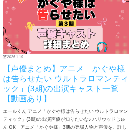
2026.1.19
【声優まとめ】アニメ「かぐや様
は告らせたい ウルトラロマンティ
ック」(3期)の出演キャスト一覧
【動画あり】
エールくん アニメ「かぐや様は告らせたい ウルトラロマン
ティック」(3期)の出演声優が知りたいな♪ ハリウッドじゅ
ん OK！アニメ「かぐや様」3期の登場人物と声優を、詳し