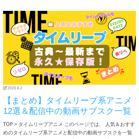
2026.8.2
【まとめ】タイムリープ系アニメ
12選＆配信中の動画サブスク一覧
TOP > タイムリープアニメ このページでは、 人気＆おすす
めのタイムリープ系アニメと配信中の動画サブスクを一覧