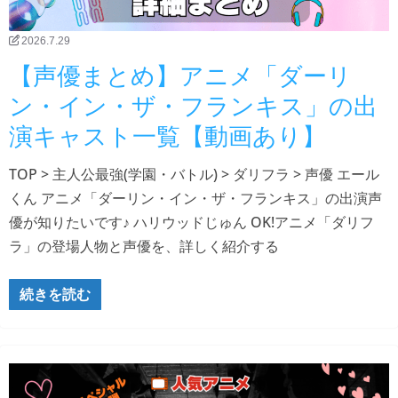
2026.7.29
【声優まとめ】アニメ「ダーリ
ン・イン・ザ・フランキス」の出
演キャスト一覧【動画あり】
TOP > 主人公最強(学園・バトル) > ダリフラ > 声優 エール
くん アニメ「ダーリン・イン・ザ・フランキス」の出演声
優が知りたいです♪ ハリウッドじゅん OK!アニメ「ダリフ
ラ」の登場人物と声優を、詳しく紹介する
続きを読む