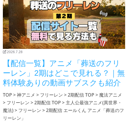
2026.7.28
【配信一覧】アニメ「葬送のフリ
ーレン」2期はどこで見れる？｜無
料体験ありの動画サブスクも紹介
TOP > 神アニメ > フリーレン > 2期配信 TOP > 魔法アニメ
> フリーレン > 2期配信 TOP > 主人公最強アニメ(異世界・
魔法) > フリーレン > 2期配信 エールくん アニメ「葬送のフ
リーレン」