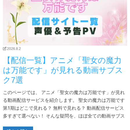
2026.8.2
【配信一覧】アニメ「聖女の魔力
は万能です」が見れる動画サブス
ク7選
このページでは、 アニメ「聖女の魔力は万能です」が見れ
る動画配信サービスを紹介します。 聖女の魔力は万能です
第1期はどこで見れる？ 無料で見れる？ 動画配信サービス
多すぎて選べない！ そんな疑問を、ほぼ全ての動画サブス