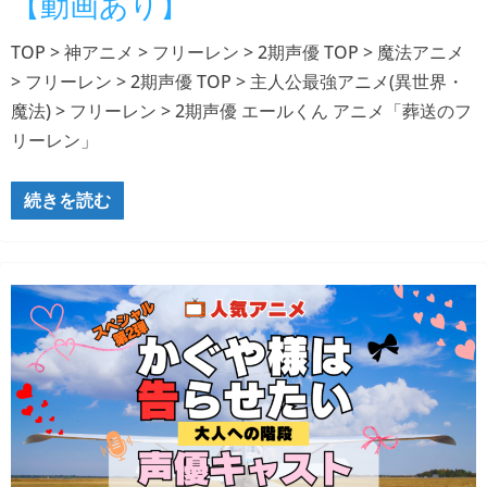
【動画あり】
TOP > 神アニメ > フリーレン > 2期声優 TOP > 魔法アニメ
> フリーレン > 2期声優 TOP > 主人公最強アニメ(異世界・
魔法) > フリーレン > 2期声優 エールくん アニメ「葬送のフ
リーレン」
続きを読む