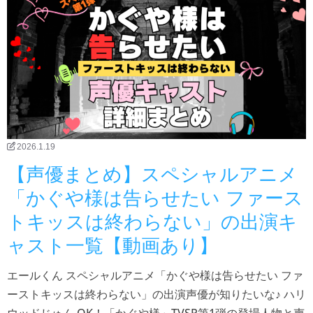
2026.1.19
【声優まとめ】スペシャルアニメ
「かぐや様は告らせたい ファース
トキッスは終わらない」の出演キ
ャスト一覧【動画あり】
エールくん スペシャルアニメ「かぐや様は告らせたい ファ
ーストキッスは終わらない」の出演声優が知りたいな♪ ハリ
ウッドじゅん OK！「かぐや様」TVSP第1弾の登場人物と声