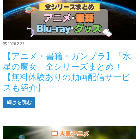
2026.2.27
【アニメ・書籍・ガンプラ】「水
星の魔女」全シリーズまとめ！
【無料体験ありの動画配信サービ
スも紹介】
続きを読む