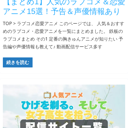
【まとめ1】人気のラブコメ＆恋愛
アニメ15選！予告＆声優情報あり
TOP > ラブコメ恋愛アニメ このページでは、 人気＆おすす
めのラブコメ・恋愛アニメを一覧にまとめました。 鉄板の
ラブコメまとめ その1 定番の胸きゅんアニメが知りたい 予
告編や声優情報も教えて♪ 動画配信サービス多す
続きを読む