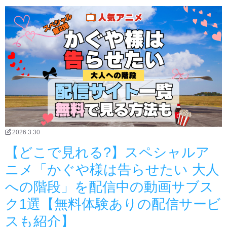
2026.3.30
【どこで見れる?】スペシャルア
ニメ「かぐや様は告らせたい 大人
への階段」を配信中の動画サブス
ク1選【無料体験ありの配信サービ
スも紹介】