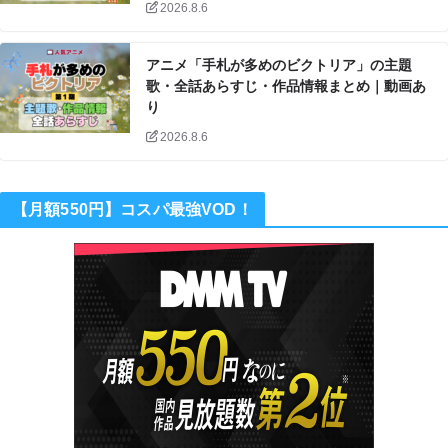
2026.8.6
アニメ「手札が多めのビクトリア」の主題
歌・全話あらすじ・作品情報まとめ｜動画あ
り
2026.8.6
【月額550円】コスパ最強VOD！