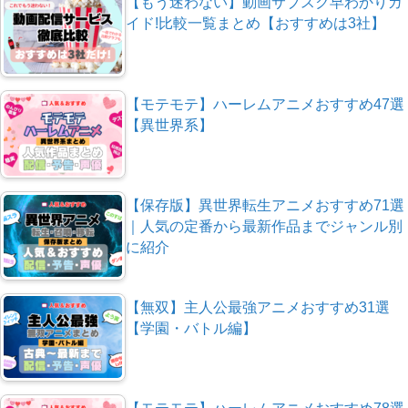
【もう迷わない】動画サブスク早わかりガ
イド!比較一覧まとめ【おすすめは3社】
【モテモテ】ハーレムアニメおすすめ47選
【異世界系】
【保存版】異世界転生アニメおすすめ71選
｜人気の定番から最新作品までジャンル別
に紹介
【無双】主人公最強アニメおすすめ31選
【学園・バトル編】