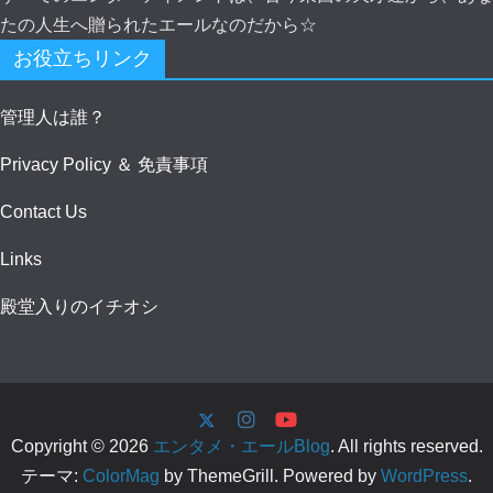
たの人生へ贈られたエールなのだから☆
お役立ちリンク
管理人は誰？
Privacy Policy ＆ 免責事項
Contact Us
Links
殿堂入りのイチオシ
Copyright © 2026
エンタメ・エールBlog
. All rights reserved.
テーマ:
ColorMag
by ThemeGrill. Powered by
WordPress
.