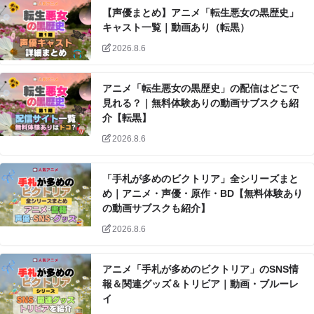
【声優まとめ】アニメ「転生悪女の黒歴史」
キャスト一覧｜動画あり（転黒）
2026.8.6
アニメ「転生悪女の黒歴史」の配信はどこで
見れる？｜無料体験ありの動画サブスクも紹
介【転黒】
2026.8.6
「手札が多めのビクトリア」全シリーズまと
め｜アニメ・声優・原作・BD【無料体験あり
の動画サブスクも紹介】
2026.8.6
アニメ「手札が多めのビクトリア」のSNS情
報＆関連グッズ＆トリビア｜動画・ブルーレ
イ