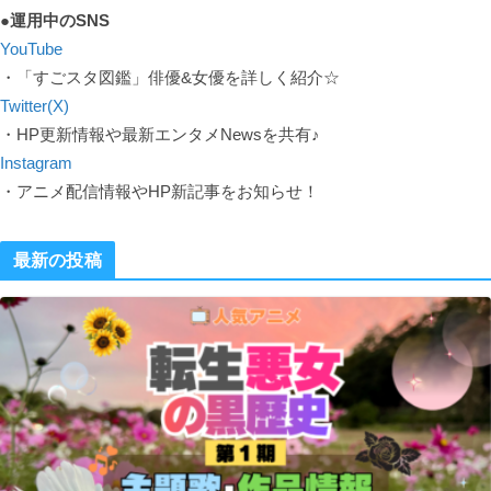
●運用中のSNS
YouTube
・「すごスタ図鑑」俳優&女優を詳しく紹介☆
Twitter(X)
・HP更新情報や最新エンタメNewsを共有♪
Instagram
・アニメ配信情報やHP新記事をお知らせ！
最新の投稿