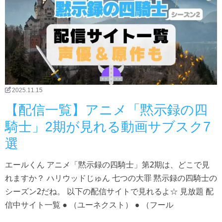
2025.11.15
【配信一覧】アニメ「黙示録の四
騎士」2期が見れる動画サブスク7
選
エールくん アニメ「黙示録の四騎士」第2期は、どこで見
れますか？ ハリウッドじゅん 七つの大罪 黙示録の四騎士の
シーズン2だね。 以下の配信サイトで見れるよ☆ 見放題 配
信中サイト一覧 ● （ユーネクスト） ● （フール