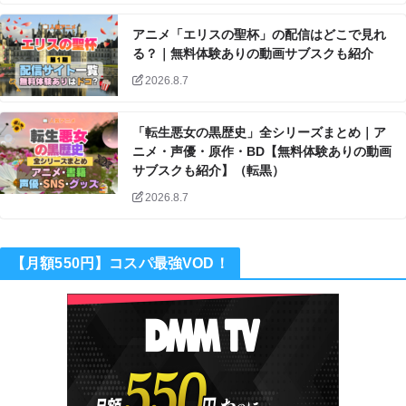
アニメ「エリスの聖杯」の配信はどこで見れ
る？｜無料体験ありの動画サブスクも紹介
2026.8.7
「転生悪女の黒歴史」全シリーズまとめ｜ア
ニメ・声優・原作・BD【無料体験ありの動画
サブスクも紹介】（転黒）
2026.8.7
【月額550円】コスパ最強VOD！