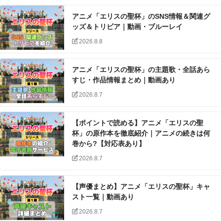
アニメ「エリスの聖杯」のSNS情報＆関連グ
ッズ＆トリビア｜動画・ブルーレイ
2026.8.8
アニメ「エリスの聖杯」の主題歌・全話あら
すじ・作品情報まとめ｜動画あり
2026.8.7
【ポイントで読める】アニメ「エリスの聖
杯」の原作本を徹底紹介｜アニメの続きは何
巻から?【対応表あり】
2026.8.7
【声優まとめ】アニメ「エリスの聖杯」キャ
スト一覧｜動画あり
2026.8.7