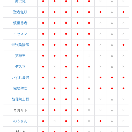
●
●
●
●
●
×
▲
×
実は俺
●
●
●
●
●
●
▲
●
聖者無双
●
●
●
●
●
×
▲
×
慎重勇者
●
●
●
●
●
×
▲
×
イセスマ
●
●
●
●
●
×
▲
●
最強陰陽師
●
●
●
●
×
×
▲
×
英雄王
●
×
●
●
●
×
▲
×
デスマ
●
●
●
●
×
●
●
●
いずれ最強
●
●
●
●
●
●
●
●
完璧聖女
●
●
●
●
×
×
▲
×
骸骨騎士様
●
●
●
●
×
×
▲
×
まおリト
●
×
●
●
×
●
▲
×
のうきん
●
●
●
●
×
×
▲
×