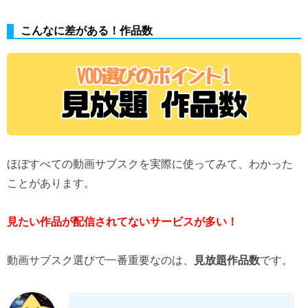
こんなに差がある！作品数
ほぼすべての動画サブスクを実際に使ってみて、わかった
ことがあります。
見たい作品が配信されてないサービスが多い！
動画サブスク選びで一番重要なのは、
見放題作品数
です。