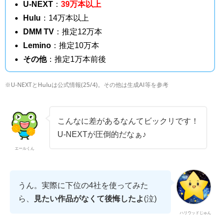
U-NEXT
：
39万本以上
Hulu
：14万本以上
DMM TV
：推定12万本
Lemino
：推定10万本
その他
：推定1万本前後
※U-NEXTとHuluは公式情報(25/4)。その他は生成AI等を参考
こんなに差があるなんてビックリです！
U-NEXTが圧倒的だなぁ♪
エールくん
うん。実際に下位の4社を使ってみた
ら、
見たい作品がなくて後悔したよ
(泣)
ハリウッドじゅん