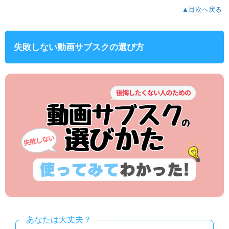
▲目次へ戻る
失敗しない動画サブスクの選び方
あなたは大丈夫？