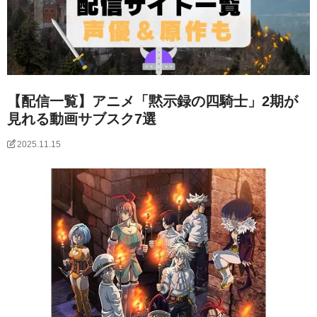
【配信一覧】アニメ「黙示録の四騎士」2期が
見れる動画サブスク7選
2025.11.15