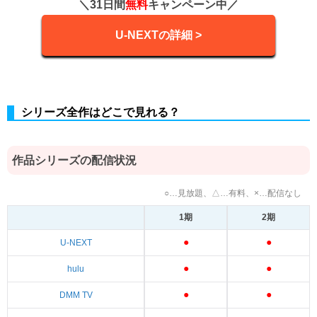
＼31日間
無料
キャンペーン中／
U-NEXTの詳細 >
シリーズ全作はどこで見れる？
作品シリーズの配信状況
○…見放題、△…有料、×…配信なし
1期
2期
●
●
U-NEXT
●
●
hulu
●
●
DMM TV