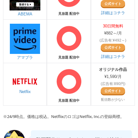
公式サイト
詳細はコチラ
ABEMA
見放題 配信中
30日間無料
¥882～/月
(広告有:¥492～)
公式サイト
詳細はコチラ
アマプラ
見放題 配信中
オリジナル作品
¥1,590/月
(広告有:890円)
公式サイト
Netflix
配信数が少ない
見放題 配信中
※24/9時点。価格は税込。NetflixのロゴはNetflix, Inc.の登録商標。