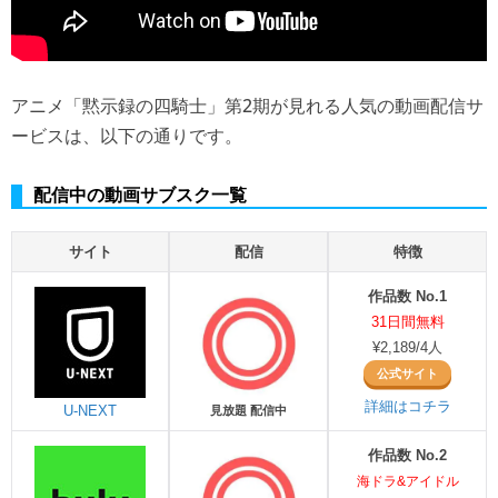
アニメ「黙示録の四騎士」第2期が見れる人気の動画配信サ
ービスは、以下の通りです。
配信中の動画サブスク一覧
サイト
配信
特徴
作品数 No.1
31日間無料
¥2,189/4人
公式サイト
詳細はコチラ
U-NEXT
見放題 配信中
作品数 No.2
海ドラ&アイドル