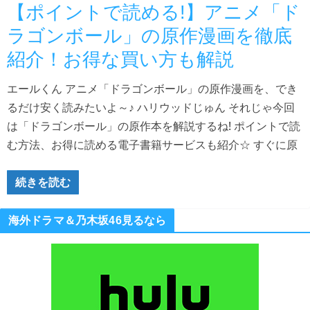
【ポイントで読める!】アニメ「ド
ラゴンボール」の原作漫画を徹底
紹介！お得な買い方も解説
エールくん アニメ「ドラゴンボール」の原作漫画を、でき
るだけ安く読みたいよ～♪ ハリウッドじゅん それじゃ今回
は「ドラゴンボール」の原作本を解説するね! ポイントで読
む方法、お得に読める電子書籍サービスも紹介☆ すぐに原
続きを読む
海外ドラマ＆乃木坂46見るなら