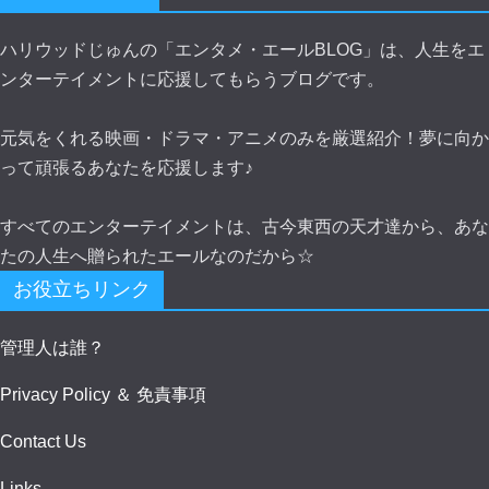
ハリウッドじゅんの「エンタメ・エールBLOG」は、人生をエ
ンターテイメントに応援してもらうブログです。
元気をくれる映画・ドラマ・アニメのみを厳選紹介！夢に向か
って頑張るあなたを応援します♪
すべてのエンターテイメントは、古今東西の天才達から、あな
たの人生へ贈られたエールなのだから☆
お役立ちリンク
管理人は誰？
Privacy Policy ＆ 免責事項
Contact Us
Links