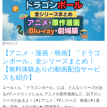
2026.3.4
【アニメ・漫画・映画】「ドラゴ
ンボール」全シリーズまとめ！
【無料体験ありの動画配信サービ
スも紹介】
エールくん 「ドラゴンボール」には、どんなシリーズがあ
るの? ハリウッドじゅん アニメや原作漫画など、以下のシ
リーズがあるよ！ (▼) アニメ：TVシリーズ、映画 (▼) 漫
画：原作、カラー版 (▼) 関連商品：ゲーム、