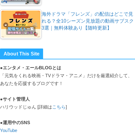
海外ドラマ「フレンズ」の配信はどこで見
れる？全10シーズン見放題の動画サブスク
3選｜無料体験あり【随時更新】
About This Site
●エンタメ・エールBLOGとは
「元気をくれる映画・TVドラマ・アニメ」だけを厳選紹介して、
あなたを応援するブログです！
●サイト管理人
ハリウッドじゅん [詳細は
こちら
]
●運用中のSNS
YouTube