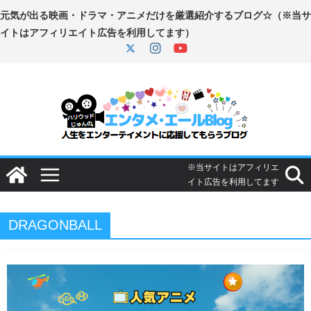
コ
ン
テ
ン
ツ
へ
ス
キ
ッ
プ
DRAGONBALL