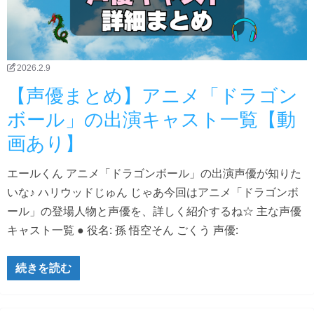
2026.2.9
【声優まとめ】アニメ「ドラゴン
ボール」の出演キャスト一覧【動
画あり】
エールくん アニメ「ドラゴンボール」の出演声優が知りた
いな♪ ハリウッドじゅん じゃあ今回はアニメ「ドラゴンボ
ール」の登場人物と声優を、詳しく紹介するね☆ 主な声優
キャスト一覧 ● 役名: 孫 悟空そん ごくう 声優:
続きを読む