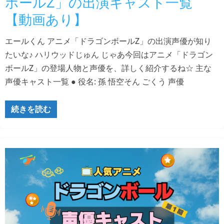
ボールZ」の出演キャスト一覧
【動画あり】
エールくん アニメ「ドラゴンボールZ」の出演声優が知り
たいな♪ ハリウッドじゅん じゃあ今回はアニメ「ドラゴン
ボールZ」の登場人物と声優を、詳しく紹介するね☆ 主な
声優キャスト一覧 ● 役名: 孫 悟空そん ごくう 声優
続きを読む