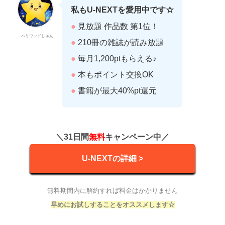
私もU-NEXTを愛用中です☆
●
見放題 作品数 第1位！
ハリウッドじゅん
●
210冊の雑誌が読み放題
●
毎月1,200ptもらえる♪
●
本もポイント交換OK
●
書籍が最大40%pt還元
＼31日間
無料
キャンペーン中／
U-NEXTの詳細 >
無料期間内に解約すれば料金はかかりません
早めにお試しすることをオススメします☆