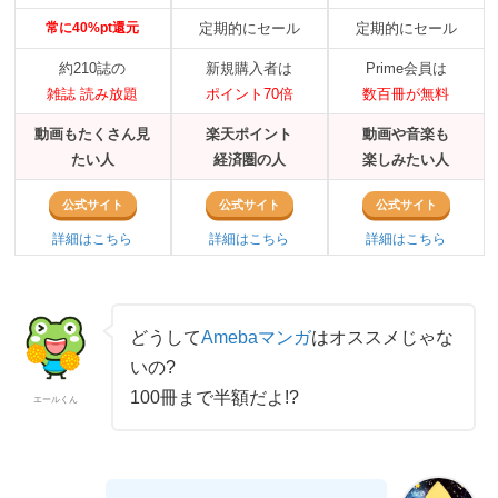
常に40%pt還元
定期的にセール
定期的にセール
約210誌の
新規購入者は
Prime会員は
雑誌 読み放題
ポイント70倍
数百冊が無料
動画もたくさん見
楽天ポイント
動画や音楽も
たい人
経済圏の人
楽しみたい人
公式サイト
公式サイト
公式サイト
詳細はこちら
詳細はこちら
詳細はこちら
どうして
Amebaマンガ
はオススメじゃな
いの?
100冊まで半額だよ!?
エールくん