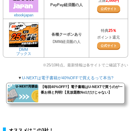
上限
2,000円
PayPay経済圏の人
公式サイト
ebookjapan
特典
25％
各種クーポンあり
ポイント還元
DMM経済圏の人
公式サイト
DMM
ブックス
※25/10時点。最新情報は各サイトでご確認下さい
▼
U-NEXTは電子書籍が40%OFFで買えるって本当?
【毎回40%OFF?】電子書籍はU-NEXTで買うのが一
番お得と判明!【見放題数No1だけじゃない】
オススメはこの3社！