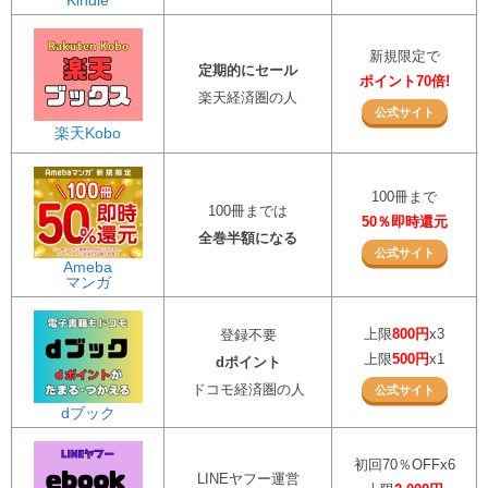
Kindle
新規限定で
定期的にセール
ポイント70倍!
楽天経済圏の人
公式サイト
楽天Kobo
100冊まで
100冊までは
50％即時還元
全巻半額になる
公式サイト
Ameba
マンガ
上限
800円
x3
登録不要
上限
500円
x1
dポイント
ドコモ経済圏の人
公式サイト
dブック
初回70％OFFx6
LINEヤフー運営