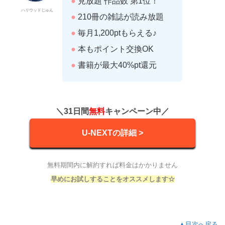
●
見放題 作品数 第1位！
ハリウッドじゅん
●
210冊の雑誌が読み放題
●
毎月1,200ptもらえる♪
●
本もポイント交換OK
●
書籍が最大40%pt還元
＼31日間
無料
キャンペーン中／
U-NEXTの詳細 >
無料期間内に解約すれば料金はかかりません
早めにお試しすることをオススメします☆
▲目次へ戻る