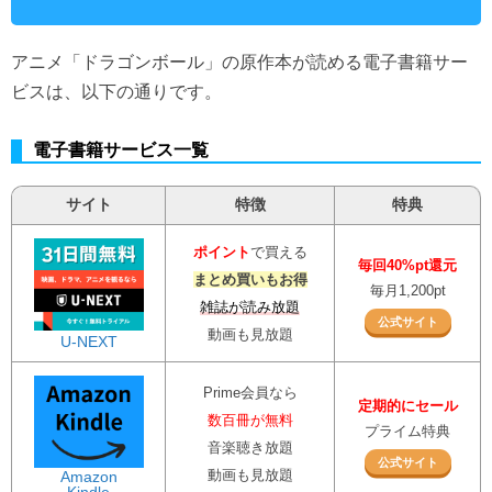
アニメ「ドラゴンボール」の原作本が読める電子書籍サー
ビスは、以下の通りです。
電子書籍サービス一覧
サイト
特徴
特典
ポイント
で買える
毎回40%pt還元
まとめ買いもお得
毎月1,200pt
雑誌が読み放題
公式サイト
動画も見放題
U-NEXT
Prime会員なら
定期的にセール
数百冊が無料
プライム特典
音楽聴き放題
公式サイト
動画も見放題
Amazon