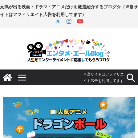
コ
ン
テ
ン
ツ
へ
ス
キ
ッ
プ