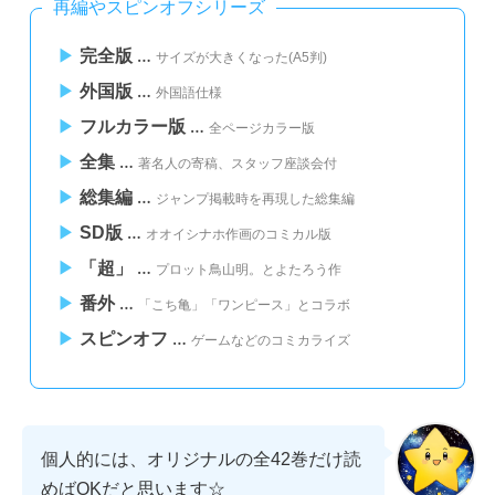
再編やスピンオフシリーズ
…
完全版
サイズが大きくなった(A5判)
…
外国版
外国語仕様
…
フルカラー版
全ページカラー版
…
全集
著名人の寄稿、スタッフ座談会付
…
総集編
ジャンプ掲載時を再現した総集編
…
SD版
オオイシナホ作画のコミカル版
…
「超」
プロット鳥山明。とよたろう作
…
番外
「こち亀」「ワンピース」とコラボ
…
スピンオフ
ゲームなどのコミカライズ
個人的には、オリジナルの全42巻だけ読
めばOKだと思います☆