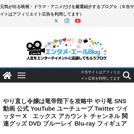
コ
ン
テ
ン
ツ
へ
ス
キ
ッ
プ
やり直し令嬢は竜帝陛下を攻略中 やり竜 SNS
動画 公式 YouTube ユーチューブ Twitter ツイ
ッター X エックス アカウント チャンネル 関
連グッズ DVD ブルーレイ Blu-ray フィギュア