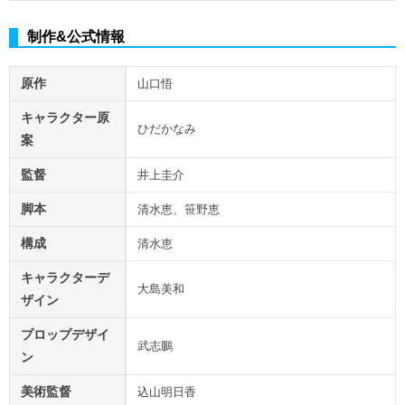
制作&公式情報
原作
山口悟
キャラクター原
ひだかなみ
案
監督
井上圭介
脚本
清水恵、笹野恵
構成
清水恵
キャラクターデ
大島美和
ザイン
プロップデザイ
武志鵬
ン
美術監督
込山明日香