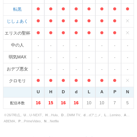
転黒
じしょあく
エリスの聖杯
中の人
-
-
-
-
-
-
-
-
弱気MAX
-
-
-
-
-
-
-
-
おデブ悪女
-
-
-
-
-
-
-
-
クロモリ
U
H
D
d
L
A
P
N
16
15
16
16
10
10
7
5
配信本数
※26/7時点。
U
…U-NEXT、
H
…Hulu、
D
…DMM TV、
d
…dアニメ、
L
…Lemino、
A
…
ABEMA、
P
…PrimeVideo、
N
…Netflix