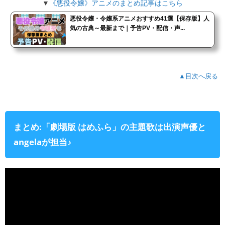
▼
《悪役令嬢》アニメのまとめ記事はこちら
悪役令嬢・令嬢系アニメおすすめ41選【保存版】人
気の古典～最新まで｜予告PV・配信・声...
▲目次へ戻る
まとめ:「劇場版 はめふら」の主題歌は出演声優と
angelaが担当♪