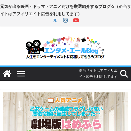
コ
ン
テ
ン
ツ
へ
ス
キ
ッ
プ