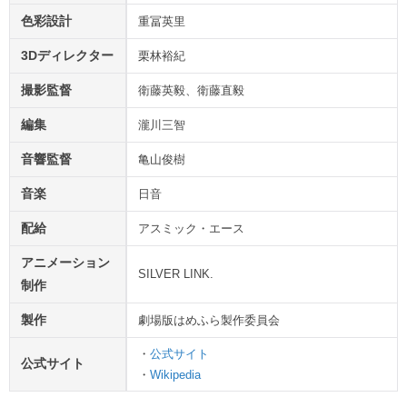
色彩設計
重冨英里
3Dディレクター
栗林裕紀
撮影監督
衛藤英毅、衛藤直毅
編集
瀧川三智
音響監督
亀山俊樹
音楽
日音
配給
アスミック・エース
アニメーション
SILVER LINK.
制作
製作
劇場版はめふら製作委員会
・
公式サイト
公式サイト
・
Wikipedia