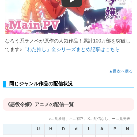
Play
なろう系ラノベが原作の人気作品！累計100万部を突破し
てます♪
「わた推し」全シリーズまとめ記事はこちら
▲目次へ戻る
同じジャンル作品の配信状況
《悪役令嬢》アニメの配信一覧
○…見放題、△…有料、X…配信なし、ー…見発表
U
H
D
d
L
A
P
N