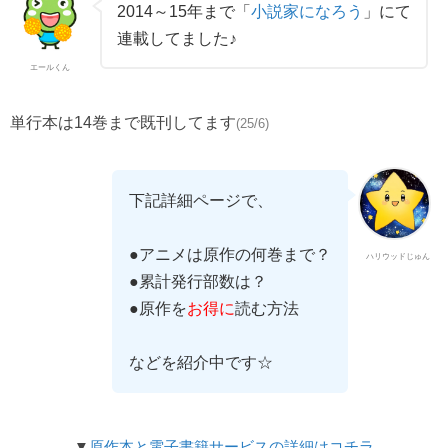
2014～15年まで「
小説家になろう
」にて
連載してました♪
エールくん
単行本は14巻まで既刊してます
(25/6)
下記詳細ページで、
●アニメは原作の何巻まで？
ハリウッドじゅん
●累計発行部数は？
●原作を
お得に
読む方法
などを紹介中です☆
▼
原作本と電子書籍サービスの詳細はコチラ