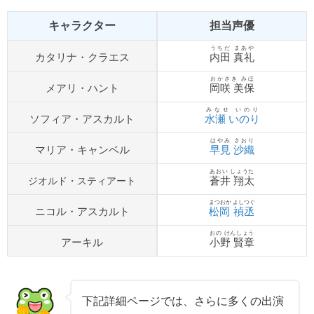
キャラクター
担当声優
うちだ まあや
カタリナ・クラエス
内田 真礼
おかさき みほ
メアリ・ハント
岡咲 美保
みなせ いのり
水瀬 いのり
ソフィア・アスカルト
はやみ さおり
マリア・キャンベル
早見 沙織
あおい しょうた
蒼井 翔太
ジオルド・スティアート
まつおか よしつぐ
ニコル・アスカルト
松岡 禎丞
おの けんしょう
アーキル
小野 賢章
下記詳細ページでは、さらに多くの出演