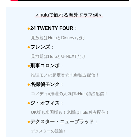
＜
hulu
で観れる海外ドラマ例＞
●
24 TWENTY FOUR
：
見放題はHuluとDisney+だけ
●
フレンズ
：
見放題はHuluとU-NEXTだけ
●
刑事コロンボ
：
推理モノの超定番☆Hulu独占配信！
●
名探偵モンク
：
コメディx推理の人気作♪Hulu独占配信！
●
ジ・オフィス
：
UK版も米国版も！米版はHulu独占配信！
●
デクスター・ニューブラッド
：
デクスターの続編！