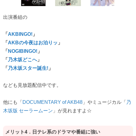
出演番組の
「
AKBINGO!
」
「
AKBの今夜はお泊りッ
」
「
NOGIBINGO!
」
「
乃木坂どこへ
」
「
乃木坂スター誕生!
」
なども見放題配信中です。
他にも「
DOCUMENTARY of AKB48
」やミュージカル「
乃
木坂版 セーラームーン
」が見れますよ☆
メリット4．日テレ系のドラマや番組に強い