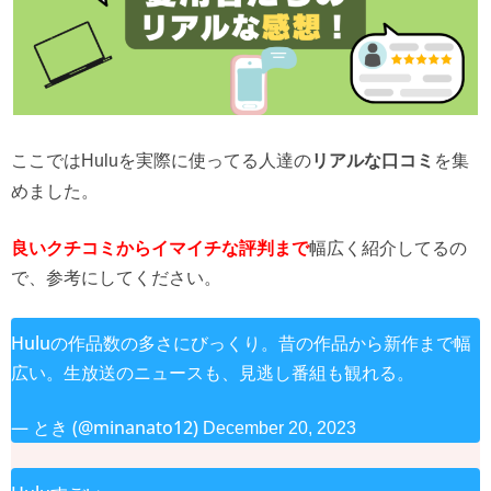
ここではHuluを実際に使ってる人達の
リアルな口コミ
を集
めました。
幅広く紹介してるの
良いクチコミからイマイチな評判まで
で、参考にしてください。
Huluの作品数の多さにびっくり。昔の作品から新作まで幅
広い。生放送のニュースも、見逃し番組も観れる。
— とき (@minanato12)
December 20, 2023