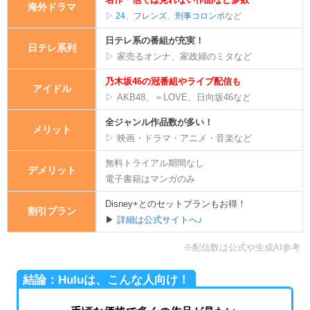
海外ドラマ
▷
24
、
フレンズ
、
刑事コロンボ
など
日テレ系の番組が充実！
日テレ系列
▷ 家売るオンナ、家政婦のミタなど
乃木坂46の冠番組やライブ配信も
アイドル
▷ AKB48、＝LOVE、日向坂46など
全ジャンル作品数が多い！
メリット
▷ 映画・ドラマ・アニメ・音楽など
無料トライアル期間なし
デメリット
電子書籍はマンガのみ
Disney+とのセットプランもお得！
割引プラン
▶
詳細は公式サイトへ♪
※配信数は公式や生成AI参考
結論：Huluは、こんな人向け！