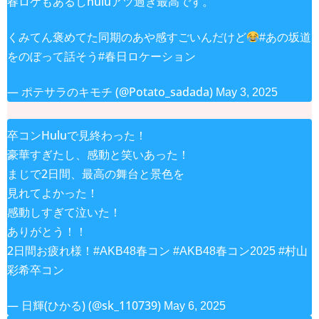
春ロケもあるしhuluアツ過ぎ最高です。
くみてん褒めてた同期のあや感すごいんだけど
#あの坂道
をのぼって話そう
#春日ロケーション
— ポテサラのキモチ (@Potato_sadada)
May 3, 2025
卒コンHuluで見終わった！
豪華すぎたし、感動と笑いあった！
まじで2日間、最高の舞台と景色を
見れてよかった！
感動しすぎて泣いた！
ありがとう！！
2日間お疲れ様！
#AKB48春コン
#AKB48春コン2025
#村山
彩希卒コン
— 日輝(ひかる) (@sk_110739)
May 6, 2025