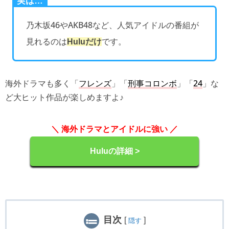
実は…
乃木坂46やAKB48など、人気アイドルの番組が
見れるのは
です。
Huluだけ
海外ドラマも多く「
フレンズ
」「
刑事コロンボ
」「
24
」な
ど大ヒット作品が楽しめますよ♪
＼ 海外ドラマとアイドルに強い ／
Huluの詳細 >
目次
[
]
隠す