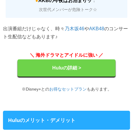
●
AKBの今夜はお泊まりッ
：
次世代メンバーが危険トーク☆
出演番組だけじゃなく、時々
や
のコンサー
乃木坂46
AKB48
ト生配信などもあります♪
＼ 海外ドラマとアイドルに強い ／
Huluの詳細 >
※Disney+との
お得なセットプラン
もあります。
Huluのメリット・デメリット