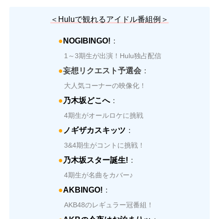
＜Huluで観れるアイドル番組例＞
●
NOGIBINGO!
：
1～3期生が出演！Hulu独占配信
●
妄想リクエスト予選会
：
大人気コーナーの映像化！
●
乃木坂どこへ
：
4期生がオールロケに挑戦
●
ノギザカスキッツ
：
3&4期生がコントに挑戦！
●
乃木坂スター誕生!
：
4期生が名曲をカバー♪
●
AKBINGO!
：
AKB48のレギュラー冠番組！