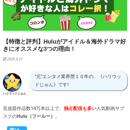
【特徴と評判】Huluがアイドル＆海外ドラマ好
きにオススメな3つの理由！
2025.9.27
“元”エンタメ業界歴１０年の、《ハリウッ
ドじゅん》です!
ハリウッドじゅん
見放題作品数14万本以上で、
人気動画サブ
独占配信も多い
スクの
。
Hulu（フールー）