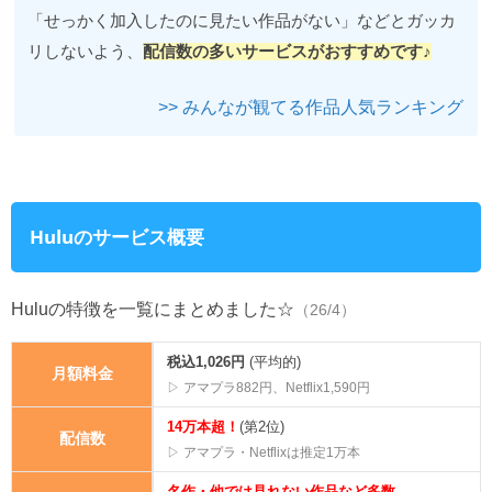
「せっかく加入したのに見たい作品がない」などとガッカ
リしないよう、
配信数の多いサービスがおすすめです♪
>> みんなが観てる作品人気ランキング
Huluのサービス概要
Huluの特徴を一覧にまとめました☆
（26/4）
税込1,026円
(平均的)
月額料金
▷ アマプラ882円、Netflix1,590円
14万本超！
(第2位)
配信数
▷ アマプラ・Netflixは推定1万本
名作・他では見れない作品など多数