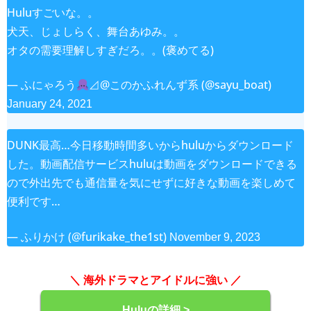
Huluすごいな。。
犬天、じょしらく、舞台あゆみ。。
オタの需要理解しすぎだろ。。(褒めてる)
— ふにゃろう
⊿@このかふれんず系 (@sayu_boat)
January 24, 2021
DUNK最高…今日移動時間多いからhuluからダウンロード
した。動画配信サービスhuluは動画をダウンロードできる
ので外出先でも通信量を気にせずに好きな動画を楽しめて
便利です…
— ふりかけ (@furikake_the1st)
November 9, 2023
＼ 海外ドラマとアイドルに強い ／
Huluの詳細 >