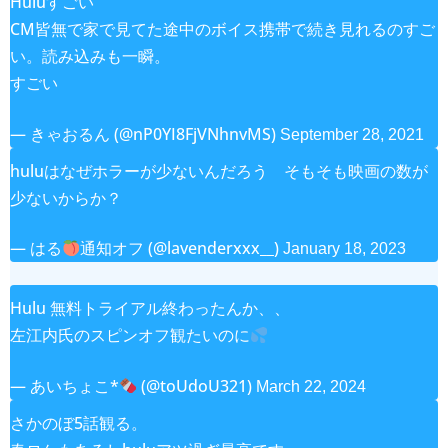
Huluすごい
CM皆無で家で見てた途中のボイス携帯で続き見れるのすご
い。読み込みも一瞬。
すごい
— きゃおるん (@nP0YI8FjVNhnvMS)
September 28, 2021
huluはなぜホラーが少ないんだろう そもそも映画の数が
少ないからか？
— はる
通知オフ (@lavenderxxx__)
January 18, 2023
Hulu 無料トライアル終わったんか、、
左江内氏のスピンオフ観たいのに
— あいちょこ*
(@toUdoU321)
March 22, 2024
さかのぼ5話観る。