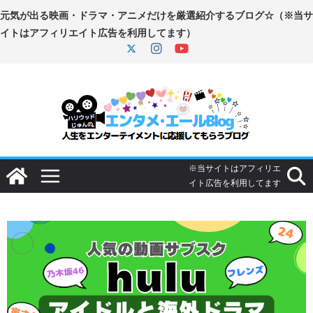
コ
ン
テ
ン
ツ
へ
ス
キ
ッ
プ