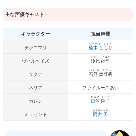
主な声優キャスト
キャラクター
担当声優
くすのき ともり
テラコマリ
楠木 ともり
すずしろ さゆみ
ヴィルヘイズ
鈴代 紗弓
いわみ まなか
サクナ
石見 舞菜香
ネリア
ファイルーズあい
ひかさ ようこ
カレン
日笠 陽子
あまみや そら
ミリセント
雨宮 天