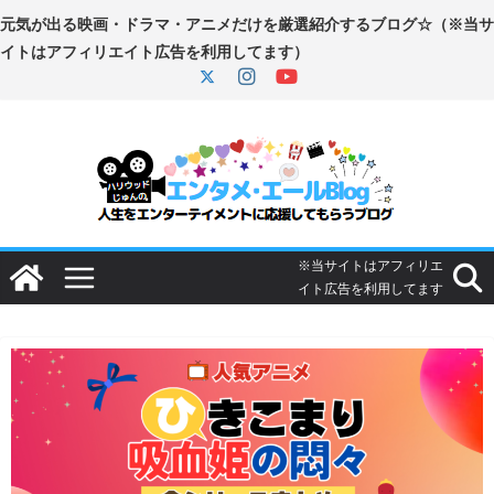
コ
ン
テ
ン
ツ
へ
ス
キ
ッ
プ