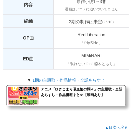
原作小説1～3巻
内容
漫画はアニメに追いついてません
続編
2期の制作は未定
(25/10)
Red Liberation
OP曲
「fripSide」
MIMiNARI
ED曲
「眠れない feat.楠木ともり」
▼
1期の主題歌・作品情報・全話あらすじ
アニメ「ひきこまり吸血姫の悶々」の主題歌・全話
あらすじ・作品情報まとめ【動画あり】
▲目次へ戻る