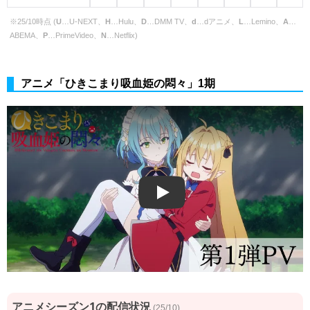
※25/10時点 (
U
…U-NEXT、
H
…Hulu、
D
…DMM TV、
d
…dアニメ、
L
…Lemino、
A
…
ABEMA、
P
…PrimeVideo、
N
…Netflix)
アニメ「ひきこまり吸血姫の悶々」1期
Play
アニメシーズン1の配信状況
(25/10)