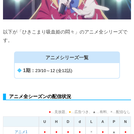
以下が「ひきこまり吸血姫の悶々」のアニメ全シリーズで
す。
アニメシリーズ一覧
◆
1期：
23/10～12 (全12話)
アニメ全シーズンの配信状況
●
…見放題、
●
…広告つき、
▲
…有料、×…配信なし
U
H
D
d
L
A
P
N
●
●
●
●
×
●
▲
●
アニメ1