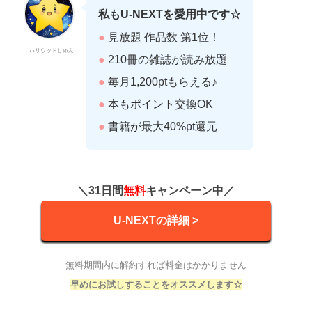
私もU-NEXTを愛用中です☆
●
見放題 作品数 第1位！
ハリウッドじゅん
●
210冊の雑誌が読み放題
●
毎月1,200ptもらえる♪
●
本もポイント交換OK
●
書籍が最大40%pt還元
＼31日間
無料
キャンペーン中／
U-NEXTの詳細 >
無料期間内に解約すれば料金はかかりません
早めにお試しすることをオススメします☆