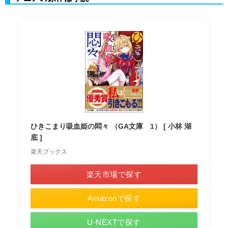
ひきこまり吸血姫の悶々 （GA文庫 1） [ 小林 湖
底 ]
楽天ブックス
楽天市場で探す
Amazonで探す
U-NEXTで探す