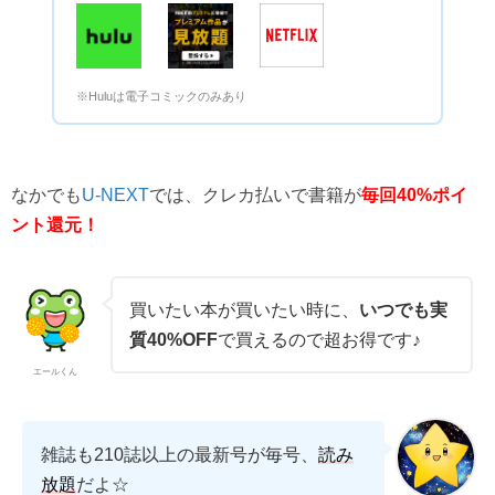
※Huluは電子コミックのみあり
なかでも
では、クレカ払いで書籍が
U-NEXT
毎回40%ポイ
ント還元！
買いたい本が買いたい時に、
いつでも実
質40%OFF
で買えるので超お得です♪
エールくん
雑誌も210誌以上の最新号が毎号、
読み
放題
だよ☆