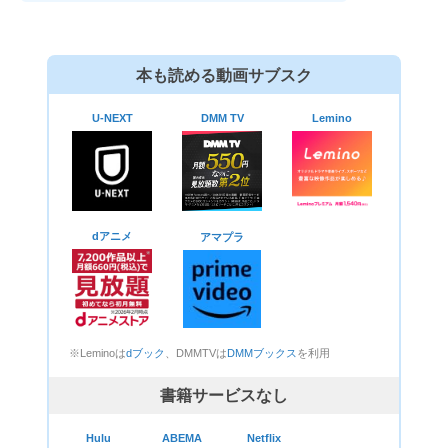
本も読める動画サブスク
U-NEXT
DMM TV
Lemino
dアニメ
アマプラ
※Leminoは
dブック
、DMMTVは
DMMブックス
を利用
書籍サービスなし
Hulu
ABEMA
Netflix