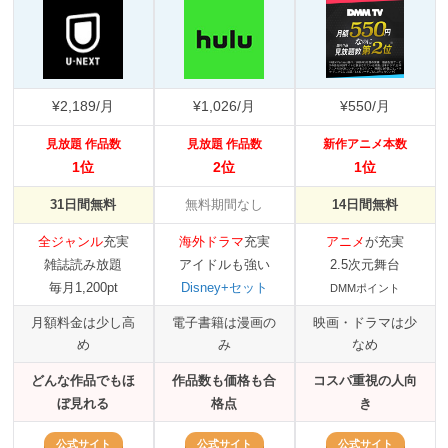
¥2,189/月
¥1,026/月
¥550/月
見放題 作品数
見放題 作品数
新作アニメ本数
1位
2位
1位
31日間無料
無料期間なし
14日間無料
全ジャンル
充実
海外ドラマ
充実
アニメ
が充実
雑誌読み放題
アイドルも強い
2.5次元舞台
毎月1,200pt
Disney+セット
DMMポイント
月額料金は少し高
電子書籍は漫画の
映画・ドラマは少
め
み
なめ
どんな作品でもほ
作品数も価格も合
コスパ重視の人向
ぼ見れる
格点
き
公式サイト
公式サイト
公式サイト