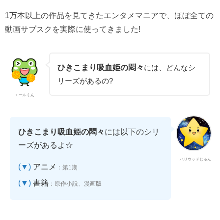
1万本以上の作品を見てきたエンタメマニアで、ほぼ全ての
動画サブスクを実際に使ってきました!
ひきこまり吸血姫の悶々
には、どんなシ
リーズがあるの?
エールくん
ひきこまり吸血姫の悶々
には以下のシリ
ーズがあるよ☆
ハリウッドじゅん
(▼)
アニメ
：第1期
(▼)
書籍
：原作小説、漫画版