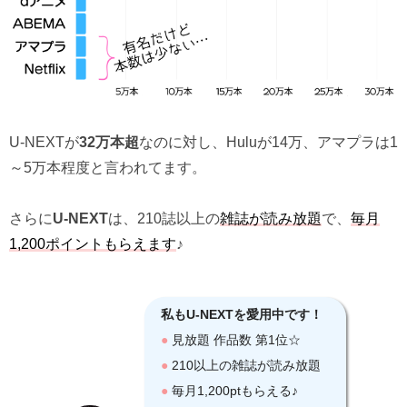
U-NEXTが
32万本超
なのに対し、Huluが14万、アマプラは1
～5万本程度と言われてます。
さらに
U-NEXT
は、210誌以上の
雑誌が読み放題
で、
毎月
1,200ポイントもらえます
♪