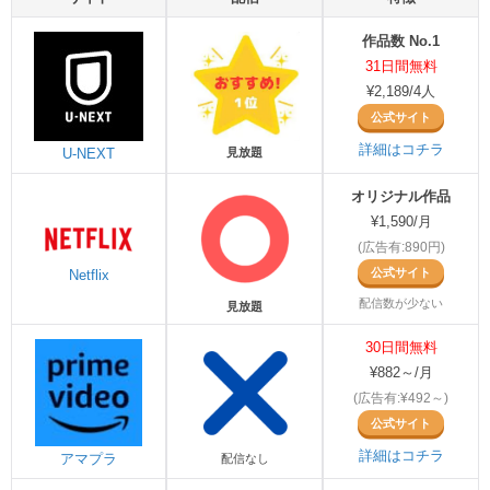
作品数 No.1
31日間無料
¥2,189/4人
公式サイト
詳細はコチラ
U-NEXT
見放題
オリジナル作品
¥1,590/月
(広告有:890円)
公式サイト
Netflix
配信数が少ない
見放題
30日間無料
¥882～/月
(広告有:¥492～)
公式サイト
詳細はコチラ
アマプラ
配信なし