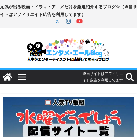
コ
ン
テ
ン
ツ
へ
ス
キ
ッ
プ