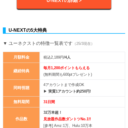
U-NEXTの詳細 >
U-NEXTの5大特典
▼ ユーネクストの特徴一覧表です
（25/3現在）
月額料金
税込2,189円
/4人
毎月1,200ポイントもらえる
継続特典
(無料期間も600ptプレゼント)
4アカウントまで作成OK
同時視聴
▶
実質1アカウント約250円!
無料期間
31日間
32万本超！
作品数
見放題作品数ダントツNo.1!!
[参考] Amz:1万、Hulu:10万本