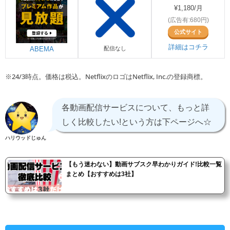
¥1,180/月
(広告有:680円)
公式サイト
詳細はコチラ
ABEMA
配信なし
※24/3時点。価格は税込。NetflixのロゴはNetflix, Inc.の登録商標。
各動画配信サービスについて、もっと詳
しく比較したい!という方は下ページへ☆
ハリウッドじゅん
【もう迷わない】動画サブスク早わかりガイド!比較一覧
まとめ【おすすめは3社】