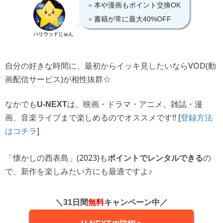
ハリウッドじゅん
自分の好きな時間に、最初からイッキ見したいならVOD(動
画配信サービス)が相性抜群☆
なかでも
は、映画・ドラマ・アニメ、雑誌・漫
U-NEXT
画、音楽ライブまで楽しめるのでオススメです!! [
登録方法
]
はコチラ
「懐かしの西表島」(2023)も
の
ポイントでレンタルできる
で、新作を楽しみたい方にも最適ですよ♪
＼31日間
無料
キャンペーン中／