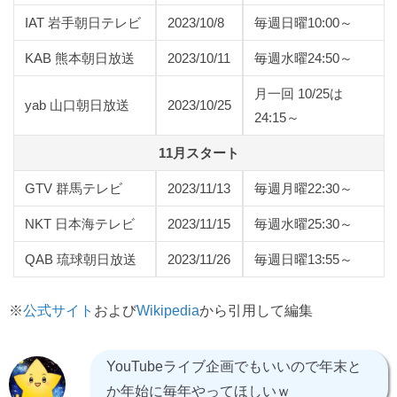
IAT 岩手朝日テレビ
2023/10/8
毎週日曜10:00～
KAB 熊本朝日放送
2023/10/11
毎週水曜24:50～
月一回 10/25は
yab 山口朝日放送
2023/10/25
24:15～
11月スタート
GTV 群馬テレビ
2023/11/13
毎週月曜22:30～
NKT 日本海テレビ
2023/11/15
毎週水曜25:30～
QAB 琉球朝日放送
2023/11/26
毎週日曜13:55～
※
公式サイト
および
Wikipedia
から引用して編集
YouTubeライブ企画でもいいので年末と
か年始に毎年やってほしいｗ