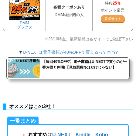
特典
25％
各種クーポンあり
ポイント還元
DMM経済圏の人
公式サイト
DMM
ブックス
※25/10時点。最新情報は各サイトでご確認下さい
▼
U-NEXTは電子書籍が40%OFFで買えるって本当?
【毎回40%OFF?】電子書籍はU-NEXTで買うのが一
番お得と判明!【見放題数No1だけじゃない】
オススメはこの3社！
一覧まとめ
おすすめは
U-NEXT
、
Kindle
、
Kobo