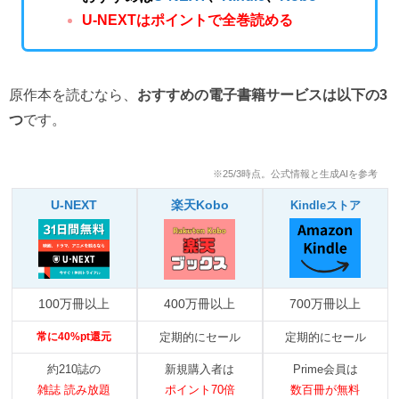
U-NEXTはポイントで全巻読める
原作本を読むなら、
おすすめの電子書籍サービスは以下の3
つ
です。
※25/3時点。公式情報と生成AIを参考
U-NEXT
楽天Kobo
Kindleストア
100万冊以上
400万冊以上
700万冊以上
常に40%pt還元
定期的にセール
定期的にセール
約210誌の
新規購入者は
Prime会員は
雑誌 読み放題
ポイント70倍
数百冊が無料