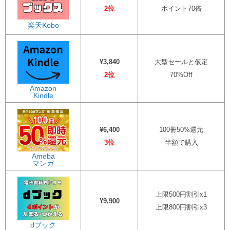
2位
ポイント70倍
楽天Kobo
¥3,840
大型セールと仮定
2位
70%Off
Amazon
Kindle
¥6,400
100冊50%還元
3位
半額で購入
Ameba
マンガ
上限500円割引x1
¥9,900
上限800円割引x3
dブック