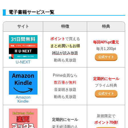
電子書籍サービス一覧
サイト
特徴
特典
ポイント
で買える
毎回40%pt還元
まとめ買いもお得
毎月1,200pt
雑誌が読み放題
公式サイト
動画も見放題
U-NEXT
Prime会員なら
定期的にセール
数百冊が無料
プライム特典
音楽聴き放題
公式サイト
動画も見放題
Amazon
Kindle
新規限定で
定期的にセール
ポイント70倍!
楽天経済圏の人