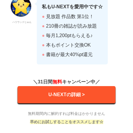
私もU-NEXTを愛用中です☆
●
見放題 作品数 第1位！
ハリウッドじゅん
●
210冊の雑誌が読み放題
●
毎月1,200ptもらえる♪
●
本もポイント交換OK
●
書籍が最大40%pt還元
＼31日間
無料
キャンペーン中／
U-NEXTの詳細 >
無料期間内に解約すれば料金はかかりません
早めにお試しすることをオススメします☆