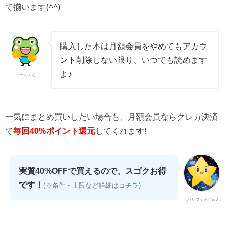
で揃います(^^)
購入した本は月額会員をやめてもアカウ
ント削除しない限り、いつでも読めます
よ♪
エールくん
一気にまとめ買いしたい場合も、月額会員ならクレカ決済
で
毎回40%ポイント還元
してくれます!
実質40%OFFで買えるので、スゴクお得
です！
(※条件・上限など詳細は
コチラ
)
ハリウッドじゅん