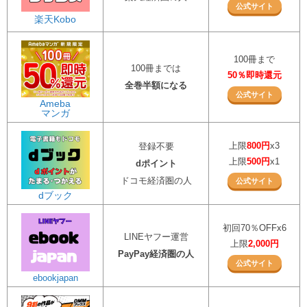
公式サイト
楽天Kobo
100冊まで
100冊までは
50％即時還元
全巻半額になる
公式サイト
Ameba
マンガ
上限
800円
x3
登録不要
上限
500円
x1
dポイント
ドコモ経済圏の人
公式サイト
dブック
初回70％OFFx6
LINEヤフー運営
上限
2,000円
PayPay経済圏の人
公式サイト
ebookjapan