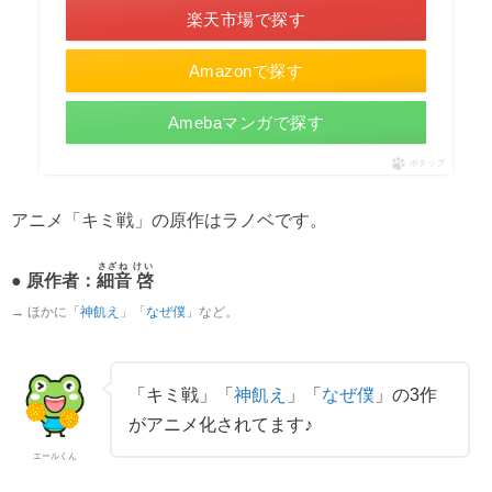
楽天市場で探す
Amazonで探す
Amebaマンガで探す
ポチップ
アニメ「キミ戦」の原作はラノベです。
さざね けい
● 原作者：
細音 啓
→ ほかに「
神飢え
」「
なぜ僕
」など。
「キミ戦」「
神飢え
」「
なぜ僕
」の3作
がアニメ化されてます♪
エールくん