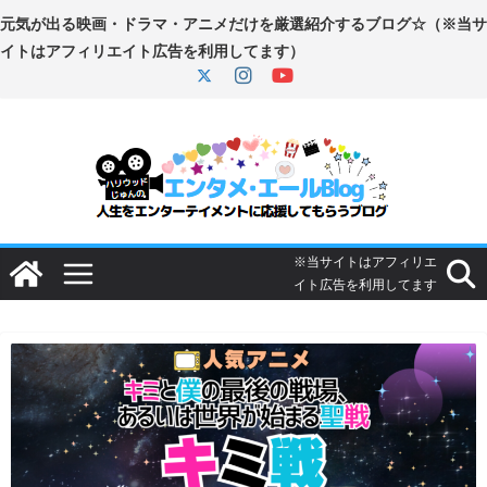
コ
ン
テ
ン
ツ
へ
ス
キ
ッ
プ