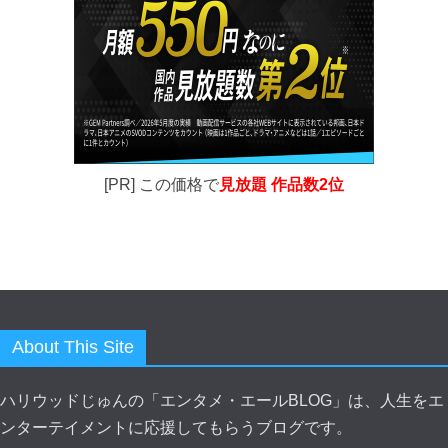
[PR] この価格で
見放題 作品数2位
About This Site
ハリウッドじゅんの「エンタメ・エールBLOG」は、人生をエ
ンターテイメントに応援してもらうブログです。