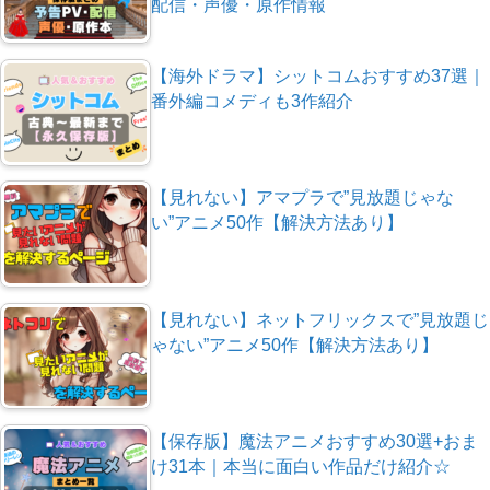
配信・声優・原作情報
【海外ドラマ】シットコムおすすめ37選｜
番外編コメディも3作紹介
【見れない】アマプラで”見放題じゃな
い”アニメ50作【解決方法あり】
【見れない】ネットフリックスで”見放題じ
ゃない”アニメ50作【解決方法あり】
【保存版】魔法アニメおすすめ30選+おま
け31本｜本当に面白い作品だけ紹介☆