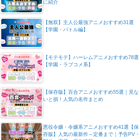
に紹介
【無双】主人公最強アニメおすすめ31選
【学園・バトル編】
【モテモテ】ハーレムアニメおすすめ78選
【学園・ラブコメ系】
【保存版】百合アニメおすすめ55選｜見な
いと損！人気の名作まとめ
悪役令嬢・令嬢系アニメおすすめ41選【保
存版】人気の最新作～定番まで｜予告PV・