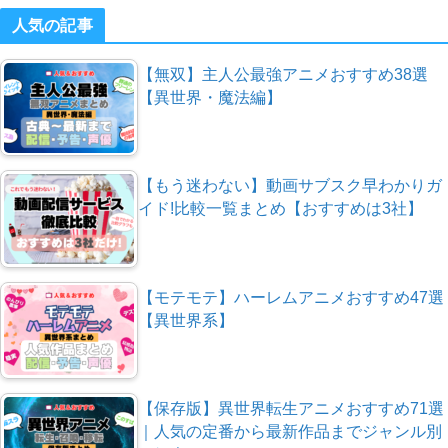
人気の記事
【無双】主人公最強アニメおすすめ38選
【異世界・魔法編】
【もう迷わない】動画サブスク早わかりガ
イド!比較一覧まとめ【おすすめは3社】
【モテモテ】ハーレムアニメおすすめ47選
【異世界系】
【保存版】異世界転生アニメおすすめ71選
｜人気の定番から最新作品までジャンル別