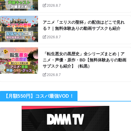
2026.8.7
アニメ「エリスの聖杯」の配信はどこで見れ
る？｜無料体験ありの動画サブスクも紹介
2026.8.7
「転生悪女の黒歴史」全シリーズまとめ｜ア
ニメ・声優・原作・BD【無料体験ありの動画
サブスクも紹介】（転黒）
2026.8.7
【月額550円】コスパ最強VOD！