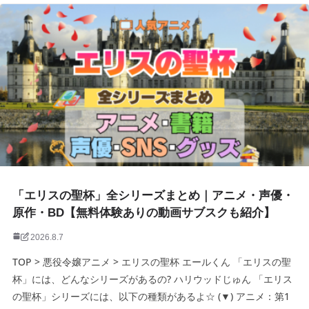
「エリスの聖杯」全シリーズまとめ｜アニメ・声優・
原作・BD【無料体験ありの動画サブスクも紹介】
2026.8.7
TOP > 悪役令嬢アニメ > エリスの聖杯 エールくん 「エリスの聖
杯」には、どんなシリーズがあるの? ハリウッドじゅん 「エリス
の聖杯」シリーズには、以下の種類があるよ☆ (▼) アニメ：第1