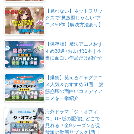
【見れない】ネットフリッ
クスで”見放題じゃない”ア
ニメ50作【解決方法あり】
【保存版】魔法アニメおす
すめ30選+おまけ31本｜本
当に面白い作品だけ紹介☆
【爆笑】笑えるギャグアニ
メ人気＆おすすめ61選｜腹
筋崩壊の面白いコメディア
ニメを一挙紹介
海外ドラマ「ジ・オフィ
ス」US版の配信はどこで
見れる？全9シーズンが見
放題の動画サブスク1選｜