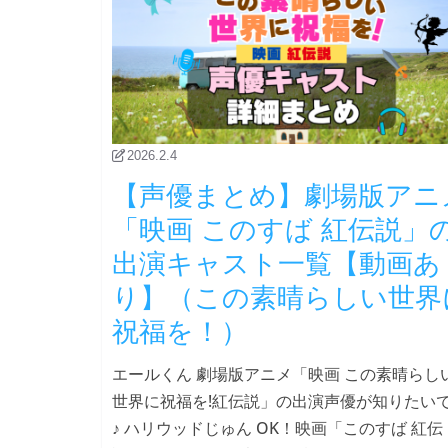
2026.2.4
【声優まとめ】劇場版アニ
「映画 このすば 紅伝説」
出演キャスト一覧【動画あ
り】（この素晴らしい世界
祝福を！）
エールくん 劇場版アニメ「映画 この素晴らし
世界に祝福を!紅伝説」の出演声優が知りたい
♪ ハリウッドじゅん OK！映画「このすば 紅伝