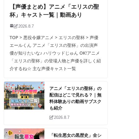
【声優まとめ】アニメ「エリスの聖
杯」キャスト一覧｜動画あり
2026.8.7
TOP > 悪役令嬢アニメ > エリスの聖杯 > 声優
エールくん アニメ「エリスの聖杯」の出演声
優が知りたいな♪ ハリウッドじゅん OK!アニメ
「エリスの聖杯」の登場人物と声優を詳しく紹
介するね☆ 主な声優キャスト一覧
アニメ「エリスの聖杯」の
配信はどこで見れる？｜無
料体験ありの動画サブスク
も紹介
2026.8.7
「転生悪女の黒歴史」全シ