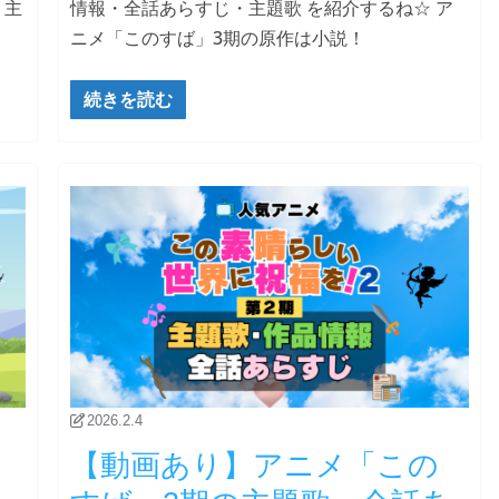
 主
情報・全話あらすじ・主題歌 を紹介するね☆ ア
ニメ「このすば」3期の原作は小説！
続きを読む
2026.2.4
【動画あり】アニメ「この