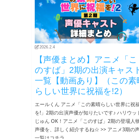
2026.2.4
【声優まとめ】アニメ「こ
のすば」2期の出演キャス
一覧【動画あり】（この素
らしい世界に祝福を!2）
エールくん アニメ「この素晴らしい世界に祝
を!」2期の出演声優が知りたいです♪ ハリウッ
じゅん OK！アニメ「このすば」2期の登場人
声優を、詳しく紹介するね☆ >> アニメ3期の
一覧はコチラ