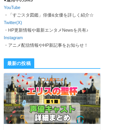
YouTube
・「すごスタ図鑑」俳優&女優を詳しく紹介☆
Twitter(X)
・HP更新情報や最新エンタメNewsを共有♪
Instagram
・アニメ配信情報やHP新記事をお知らせ！
最新の投稿