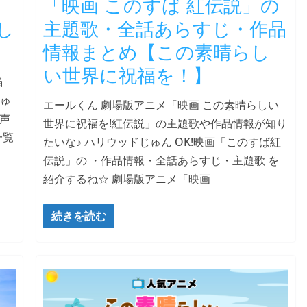
「映画 このすば 紅伝説」の
し
主題歌・全話あらすじ・作品
情報まとめ【この素晴らし
い世界に祝福を！】
焔
じゅ
エールくん 劇場版アニメ「映画 この素晴らしい
と声
世界に祝福を!紅伝説」の主題歌や作品情報が知り
一覧
たいな♪ ハリウッドじゅん OK!映画「このすば紅
伝説」の ・作品情報・全話あらすじ・主題歌 を
紹介するね☆ 劇場版アニメ「映画
続きを読む