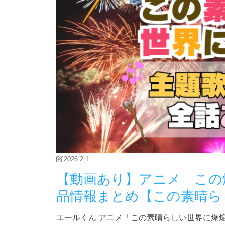
2026.2.1
【動画あり】アニメ「この
品情報まとめ【この素晴ら
エールくん アニメ「この素晴らしい世界に爆