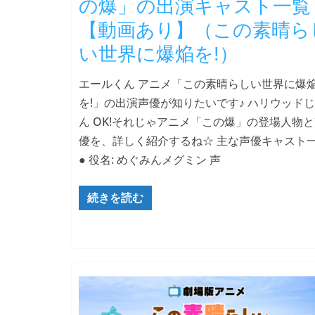
の爆」の出演キャスト一覧
【動画あり】（この素晴ら
い世界に爆焔を!）
エールくん アニメ「この素晴らしい世界に爆
を!」の出演声優が知りたいです♪ ハリウッド
ん OK!それじゃアニメ「この爆」の登場人物
優を、詳しく紹介するね☆ 主な声優キャスト
● 役名: めぐみんメグミン 声
続きを読む