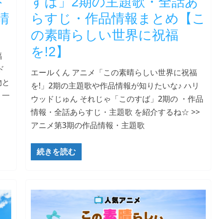
ト
すば」2期の主題歌・全話あ
晴
らすじ・作品情報まとめ【こ
の素晴らしい世界に祝福
を!2】
福
ド
エールくん アニメ「この素晴らしい世界に祝福
物と
を!」2期の主題歌や作品情報が知りたいな♪ ハリ
ト一
ウッドじゅん それじゃ「このすば」2期の ・作品
情報・全話あらすじ・主題歌 を紹介するね☆ >>
アニメ第3期の作品情報・主題歌
続きを読む