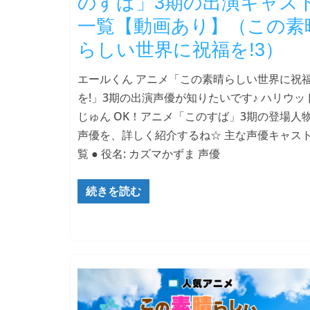
のすば」3期の出演キャス
一覧【動画あり】（この素
らしい世界に祝福を!3）
エールくん アニメ「この素晴らしい世界に祝
を!」3期の出演声優が知りたいです♪ ハリウッ
じゅん OK！アニメ「このすば」3期の登場人
声優を、詳しく紹介するね☆ 主な声優キャス
覧 ● 役名: カズマかずま 声優
続きを読む