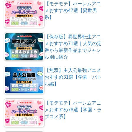
【モテモテ】ハーレムアニ
メおすすめ47選【異世界
系】
【保存版】異世界転生アニ
メおすすめ71選｜人気の定
番から最新作品までジャン
ル別に紹介
【無双】主人公最強アニメ
おすすめ31選【学園・バト
ル編】
【モテモテ】ハーレムアニ
メおすすめ78選【学園・ラ
ブコメ系】