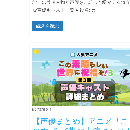
説」の登場人物と声優を、詳しく紹介するね☆
な声優キャスト一覧 ● 役名: カ
続きを読む
2026.2.4
【声優まとめ】アニメ「こ