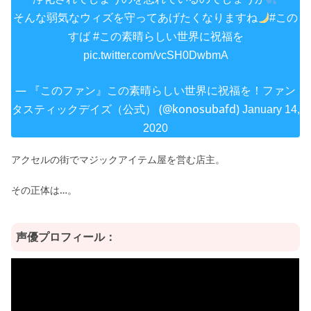
そんな弱気なウィズを守ってあげたくなりますね
#この
すば
#この素晴らしい世界に祝福を
pic.twitter.com/vcSH0DwbmA
— 『このファン』この素晴らしい世界に祝福を！ファン
タスティックデイズ（公式） (@konosubafd)
January 14,
2020
アクセルの街でマジックアイテム屋を営む店主。
その正体は…。
声優プロフィール：