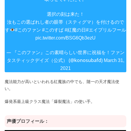
選択の刻は来た！
汝もこの選ばれし者の眼帯（スティグマ）を付けるので
す
#このファン
#このすば
#紅魔の日
#エイプリルフール
pic.twitter.com/BSG6Qb3ezU
— 『このファン』この素晴らしい世界に祝福を！ファン
タスティックデイズ（公式） (@konosubafd)
March 31,
2021
魔法能力が高いといわれる紅魔族の中でも、随一の天才魔法使
い。
爆発系最上級クラス魔法「爆裂魔法」の使い手。
声優プロフィール：