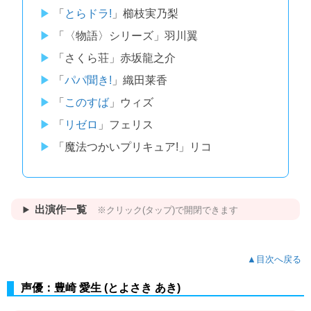
「
とらドラ!
」櫛枝実乃梨
「〈物語〉シリーズ」羽川翼
「さくら荘」赤坂龍之介
「
パパ聞き!
」織田莱香
「
このすば
」ウィズ
「
リゼロ
」フェリス
「魔法つかいプリキュア!」リコ
出演作一覧
※クリック(タップ)で開閉できます
▲目次へ戻る
声優：豊崎 愛生 (とよさき あき)