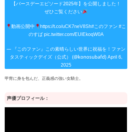
【バースデーエピソード2025年】を公開しました！
ぜひご覧ください
動画公開中
https://t.co/uCK7neV8Sh
#このファン
#こ
のすば
pic.twitter.com/EUIEkoqW0A
— 『このファン』この素晴らしい世界に祝福を！ファン
タスティックデイズ（公式） (@konosubafd)
April 6,
2025
甲冑に身を包んだ、正義感の強い女騎士。
声優プロフィール：