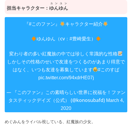
ユンユン
担当キャラクター：
ゆんゆん
『
』
キャラクター紹介
#このファン
ゆんゆん（cv：
）
#豊崎愛生
変わり者の多い紅魔族の中では珍しく常識的な性格
しかしその性格のせいで友達をつくるのがあまり得意で
はなく、いつも友達を募集しています
#このすば
pic.twitter.com/94xdrHE07j
— 『このファン』この素晴らしい世界に祝福を！ファン
タスティックデイズ（公式） (@konosubafd)
March 4,
2020
めぐみんをライバル視している、紅魔族の少女。