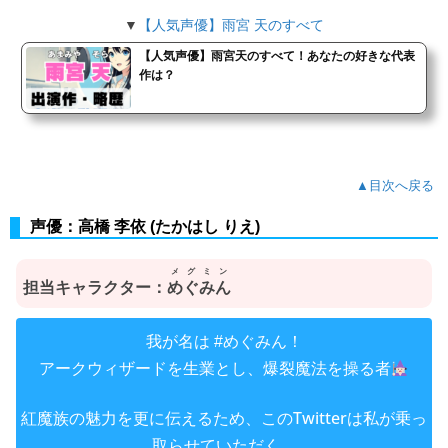
▼
【人気声優】雨宮 天のすべて
【人気声優】雨宮天のすべて！あなたの好きな代表
作は？
▲目次へ戻る
声優：高橋 李依 (たかはし りえ)
メグミン
担当キャラクター：
めぐみん
我が名は
！
#めぐみん
アークウィザードを生業とし、爆裂魔法を操る者
紅魔族の魅力を更に伝えるため、このTwitterは私が乗っ
取らせていただく。