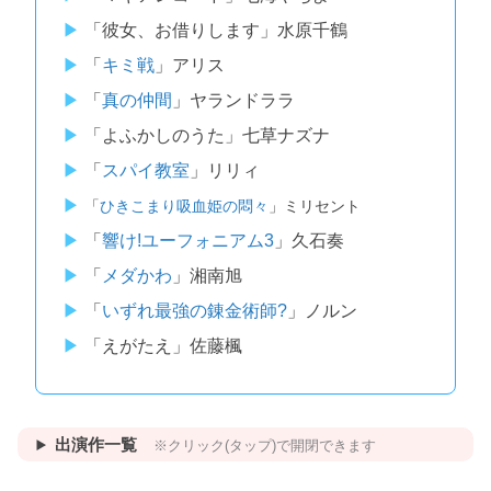
「彼女、お借りします」水原千鶴
「
キミ戦
」アリス
「
真の仲間
」ヤランドララ
「よふかしのうた」七草ナズナ
「
スパイ教室
」リリィ
「
ひきこまり吸血姫の悶々
」ミリセント
「
響け!ユーフォニアム3
」久石奏
「
メダかわ
」湘南旭
「
いずれ最強の錬金術師?
」ノルン
「えがたえ」佐藤楓
出演作一覧
※クリック(タップ)で開閉できます