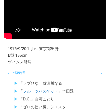
・1976/9/20生まれ 東京都出身
・B型 155cm
・ヴィムス所属
代表作
「ラブひな」成瀬川なる
「
フルーツバスケット
」本田透
「D.C.」白河ことり
「ゼロの使い魔」シエスタ