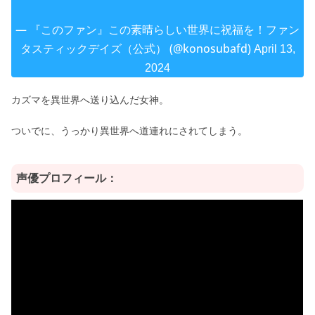
— 『このファン』この素晴らしい世界に祝福を！ファン
タスティックデイズ（公式） (@konosubafd)
April 13,
2024
カズマを異世界へ送り込んだ女神。
ついでに、うっかり異世界へ道連れにされてしまう。
声優プロフィール：