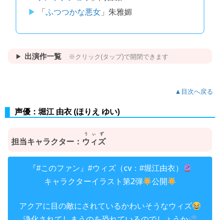
「
ふつつかな悪女
」朱雅媚
出演作一覧
※クリック(タップ)で開閉できます
▲目次へ戻る
声優：堀江 由衣 (ほりえ ゆい)
うぃず
担当キャラクター：
ウィズ
『
』
（cv：
）
#このファン
#ウィズ
#堀江由衣
キャラクターイラスト第2弾
公開
アクアに目の敵にされているかわいそうなウィズ
浄化されてしまうのを恐れているのでしょうか