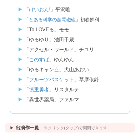
「
けいおん!
」平沢唯
「
とある科学の超電磁砲
」初春飾利
「To LOVEる」モモ
「ゆるゆり」池田千歳
「アクセル・ワールド」チユリ
「
このすば
」ゆんゆん
「ゆるキャン△」犬山あおい
「
フルーツバスケット
」草摩依鈴
「
慎重勇者
」リスタルテ
「異世界薬局」ファルマ
出演作一覧
※クリック(タップ)で開閉できます