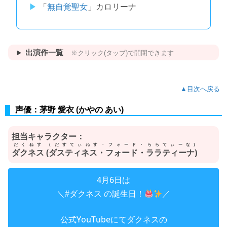
「
無自覚聖女
」カロリーナ
出演作一覧
※クリック(タップ)で開閉できます
▲目次へ戻る
声優：茅野 愛衣 (かやの あい)
担当キャラクター：
だくねす (だすてぃねす・フォード・ららてぃーな)
ダクネス (ダスティネス・フォード・ララティーナ)
4月6日は
＼
の誕生日！
／
#ダクネス
公式YouTubeにてダクネスの