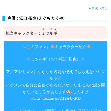
▲目次へ戻る
声優：江口 拓也 (えぐち たくや)
みつるぎ
担当キャラクター：
ミツルギ
『
』
キャラクター紹介
#このファン
ミツルギ（cv：
）
#江口拓也
アクアやカズマになかなか名前を憶えてもらえないミツ
ルギ
イケメンで自分に自信があるせいか、たまに人の話を聞
かないところがあります
#このすば
pic.twitter.com/sA1lYm0KKD
— 『このファン』この素晴らしい世界に祝福を！ファン