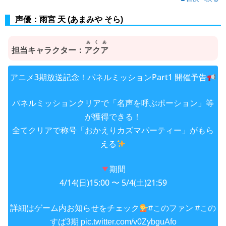
声優：雨宮 天 (あまみや そら)
あくあ
担当キャラクター：
アクア
アニメ3期放送記念！パネルミッションPart1 開催予告
パネルミッションクリアで「名声を呼ぶポーション」等
が獲得できる！
全てクリアで称号「おかえりカズマパーティー」がもら
える
期間
4/14(日)15:00 〜 5/4(土)21:59
詳細はゲーム内お知らせをチェック
#このファン
#この
すば3期
pic.twitter.com/v0ZybguAfo