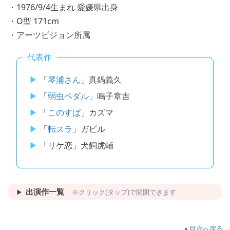
・1976/9/4生まれ 愛媛県出身
・O型 171cm
・アーツビジョン所属
代表作
「
琴浦さん
」真鍋義久
「
弱虫ペダル
」鳴子章吉
「
このすば
」カズマ
「
転スラ
」ガビル
「リケ恋」犬飼虎輔
出演作一覧
※クリック(タップ)で開閉できます
▲目次へ戻る