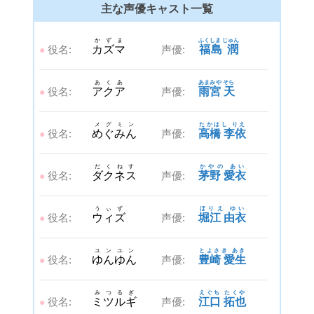
主な声優キャスト一覧
かずま
ふくしま じゅん
役名:
カズマ
声優:
福島 潤
●
あくあ
あまみや そら
役名:
アクア
声優:
雨宮 天
●
メグミン
たかはし りえ
役名:
めぐみん
声優:
高橋 李依
●
だくねす
かやの あい
役名:
ダクネス
声優:
茅野 愛衣
●
うぃず
ほりえ ゆい
役名:
ウィズ
声優:
堀江 由衣
●
ユンユン
とよさき あき
役名:
ゆんゆん
声優:
豊崎 愛生
●
みつるぎ
えぐち たくや
役名:
ミツルギ
声優:
江口 拓也
●