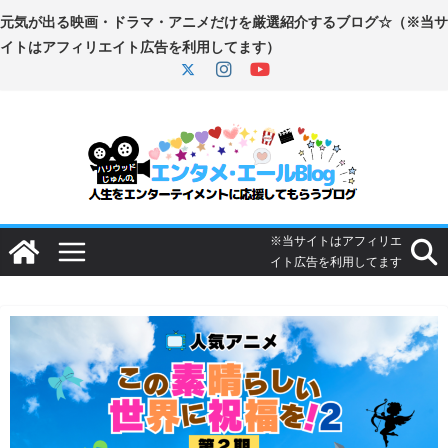
コ
ン
テ
ン
ツ
へ
ス
キ
ッ
プ