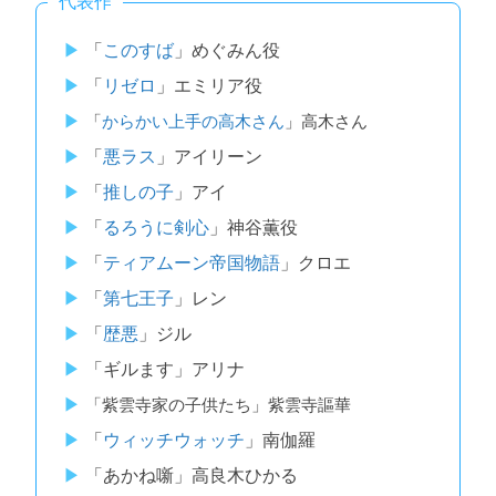
代表作
「
このすば
」めぐみん役
「
リゼロ
」エミリア役
「
からかい上手の高木さん
」高木さん
「
悪ラス
」アイリーン
「
推しの子
」アイ
「
るろうに剣心
」神谷薫役
「
ティアムーン帝国物語
」クロエ
「
第七王子
」レン
「
歴悪
」ジル
「ギルます」アリナ
「紫雲寺家の子供たち」紫雲寺謳華
「
ウィッチウォッチ
」南伽羅
「あかね噺」高良木ひかる