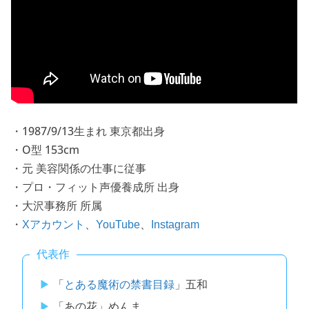
・1987/9/13生まれ 東京都出身
・O型 153cm
・元 美容関係の仕事に従事
・プロ・フィット声優養成所 出身
・大沢事務所 所属
・
、
、
Xアカウント
YouTube
Instagram
代表作
「
とある魔術の禁書目録
」五和
「あの花」めんま