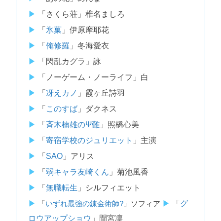
「さくら荘」椎名ましろ
「
氷菓
」伊原摩耶花
「
俺修羅
」冬海愛衣
「閃乱カグラ」詠
「ノーゲーム・ノーライフ」白
「
冴えカノ
」霞ヶ丘詩羽
「
このすば
」ダクネス
「
斉木楠雄のΨ難
」照橋心美
「
寄宿学校のジュリエット
」主演
「
SAO
」アリス
「
弱キャラ友崎くん
」菊池風香
「
無職転生
」シルフィエット
「
いずれ最強の錬金術師?
」ソフィア
「
グ
ロウアップショウ
」間宮凛