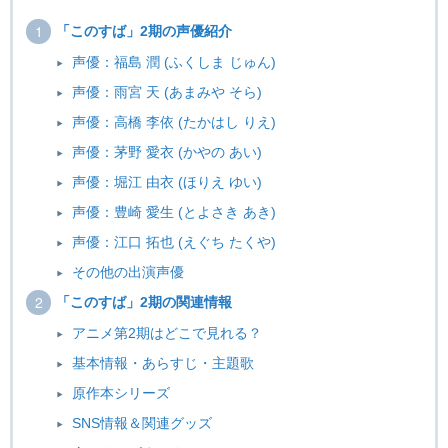
「このすば」2期の声優紹介
声優：福島 潤 (ふくしま じゅん)
声優：雨宮 天 (あまみや そら)
声優：高橋 李依 (たかはし りえ)
声優：茅野 愛衣 (かやの あい)
声優：堀江 由衣 (ほりえ ゆい)
声優：豊崎 愛生 (とよさき あき)
声優：江口 拓也 (えぐち たくや)
その他の出演声優
「このすば」2期の関連情報
アニメ第2期はどこで見れる？
基本情報・あらすじ・主題歌
原作本シリーズ
SNS情報＆関連グッズ