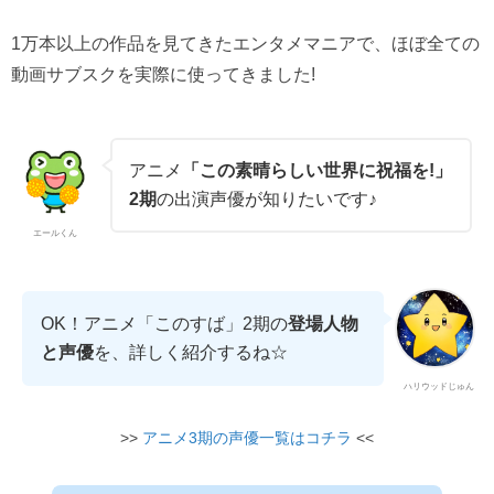
1万本以上の作品を見てきたエンタメマニアで、ほぼ全ての
動画サブスクを実際に使ってきました!
アニメ
「この素晴らしい世界に祝福を!」
2期
の出演声優が知りたいです♪
エールくん
OK！アニメ「このすば」2期の
登場人物
と声優
を、詳しく紹介するね☆
ハリウッドじゅん
>>
アニメ3期の声優一覧はコチラ
<<