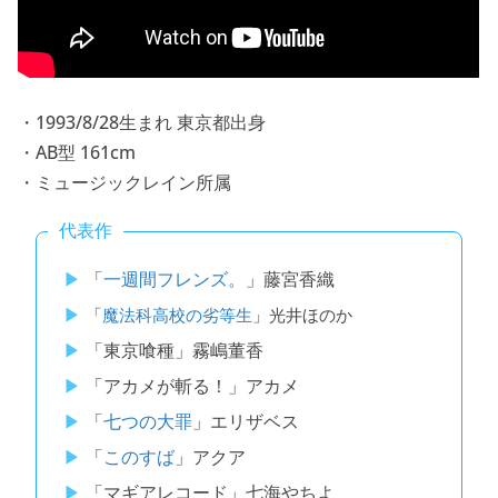
・1993/8/28生まれ 東京都出身
・AB型 161cm
・ミュージックレイン所属
代表作
「
一週間フレンズ。
」藤宮香織
「
魔法科高校の劣等生
」光井ほのか
「東京喰種」霧嶋董香
「アカメが斬る！」アカメ
「
七つの大罪
」エリザベス
「
このすば
」アクア
「マギアレコード」七海やちよ