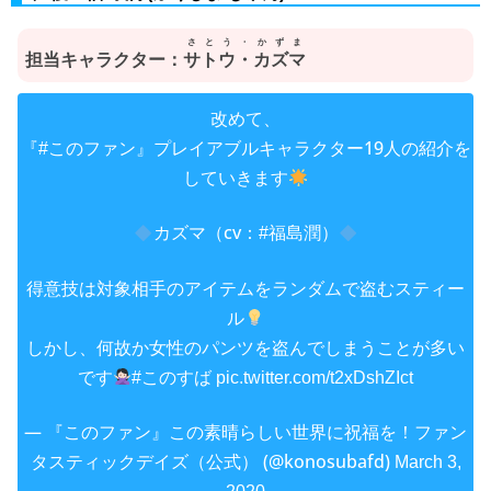
さとう・かずま
担当キャラクター：
サトウ・カズマ
改めて、
『
』プレイアブルキャラクター19人の紹介を
#このファン
していきます
カズマ（cv：
）
#福島潤
得意技は対象相手のアイテムをランダムで盗むスティー
ル
しかし、何故か女性のパンツを盗んでしまうことが多い
です
#このすば
pic.twitter.com/t2xDshZIct
— 『このファン』この素晴らしい世界に祝福を！ファン
タスティックデイズ（公式） (@konosubafd)
March 3,