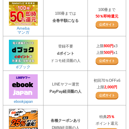
100冊まで
100冊までは
50％即時還元
全巻半額になる
公式サイト
Ameba
マンガ
上限
800円
x3
登録不要
上限
500円
x1
dポイント
ドコモ経済圏の人
公式サイト
dブック
初回70％OFFx6
LINEヤフー運営
上限
2,000円
PayPay経済圏の人
公式サイト
ebookjapan
特典
25％
各種クーポンあり
ポイント還元
DMM経済圏の人