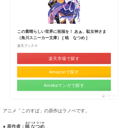
この素晴らしい世界に祝福を！ あぁ、駄女神さま
（角川スニーカー文庫） [ 暁 なつめ ]
楽天ブックス
楽天市場で探す
Amazonで探す
Amebaマンガで探す
ポチップ
アニメ「このすば」の原作はラノベです。
あかつき なつめ
● 原作者：
暁 なつめ