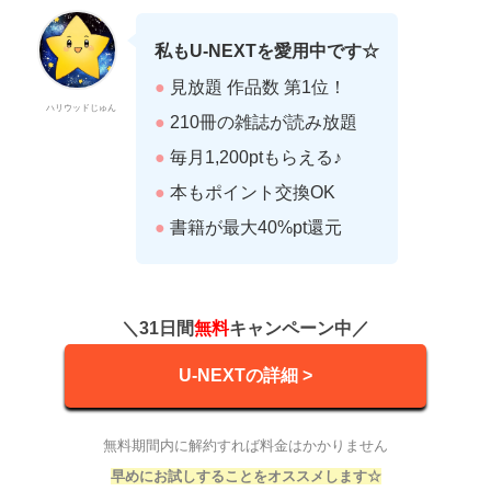
私もU-NEXTを愛用中です☆
●
見放題 作品数 第1位！
ハリウッドじゅん
●
210冊の雑誌が読み放題
●
毎月1,200ptもらえる♪
●
本もポイント交換OK
●
書籍が最大40%pt還元
＼31日間
無料
キャンペーン中／
U-NEXTの詳細 >
無料期間内に解約すれば料金はかかりません
早めにお試しすることをオススメします☆