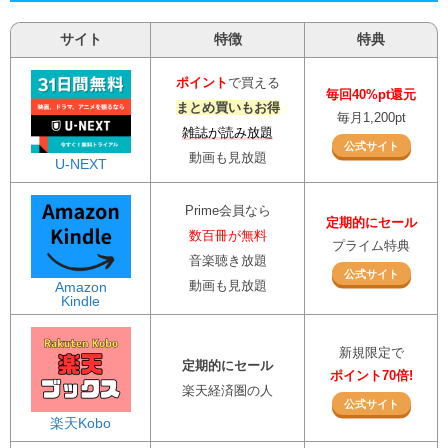
サイト
特徴
特典
ポイント
で買える
毎回40%pt還元
まとめ買いもお得
毎月1,200pt
雑誌が読み放題
公式サイト
動画も見放題
U-NEXT
Prime会員なら
定期的にセール
数百冊が無料
プライム特典
音楽聴き放題
公式サイト
動画も見放題
Amazon
Kindle
新規限定で
定期的にセール
ポイント70倍!
楽天経済圏の人
公式サイト
楽天Kobo