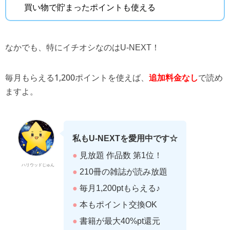
買い物で貯まったポイントも使える
なかでも、特にイチオシなのはU-NEXT！
毎月もらえる1,200ポイントを使えば、
で読め
追加料金なし
ますよ。
私もU-NEXTを愛用中です☆
●
見放題 作品数 第1位！
ハリウッドじゅん
●
210冊の雑誌が読み放題
●
毎月1,200ptもらえる♪
●
本もポイント交換OK
●
書籍が最大40%pt還元