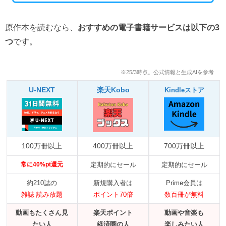
原作本を読むなら、
おすすめの電子書籍サービスは以下の3
つ
です。
※25/3時点。公式情報と生成AIを参考
U-NEXT
楽天Kobo
Kindleストア
100万冊以上
400万冊以上
700万冊以上
常に40%pt還元
定期的にセール
定期的にセール
約210誌の
新規購入者は
Prime会員は
雑誌 読み放題
ポイント70倍
数百冊が無料
動画もたくさん見
楽天ポイント
動画や音楽も
たい人
経済圏の人
楽しみたい人