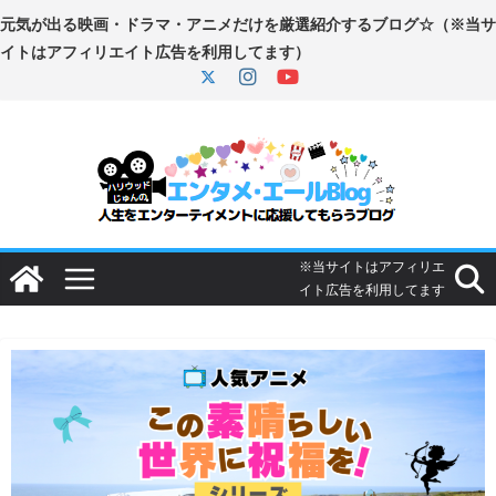
コ
ン
テ
ン
ツ
へ
ス
キ
ッ
プ