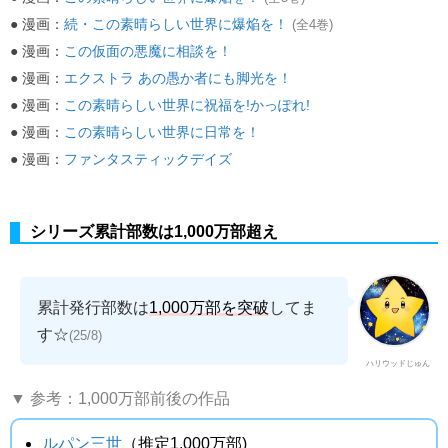
● 漫画：
続・この素晴らしい世界に爆焔を！
(全4巻)
● 漫画：
この仮面の悪魔に相談を！
● 漫画：
エクストラ あの愚か者にも脚光を！
● 漫画：
この素晴らしい世界に祝福を!かっぽれ!
● 漫画：
この素晴らしい世界に日常を！
● 漫画：
ファンタスティックデイズ
シリーズ累計部数は1,000万部超え
累計発行部数は
1,000万部を突破
してま
す☆
(25/8)
ハリウッドじゅん
▼ 参考：1,000万部前後の作品
ルパン三世
（推定1,000万部)