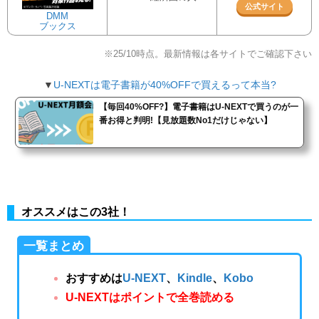
公式サイト
DMM
ブックス
※25/10時点。最新情報は各サイトでご確認下さい
▼
U-NEXTは電子書籍が40%OFFで買えるって本当?
【毎回40%OFF?】電子書籍はU-NEXTで買うのが一
番お得と判明!【見放題数No1だけじゃない】
オススメはこの3社！
一覧まとめ
おすすめは
U-NEXT
、
Kindle
、
Kobo
U-NEXTはポイントで全巻読める