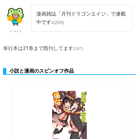
漫画雑誌「月刊ドラゴンエイジ」で連載
中です♪
(25/8)
エールくん
単行本は21巻まで既刊してます
(25/7)
小説と漫画のスピンオフ作品