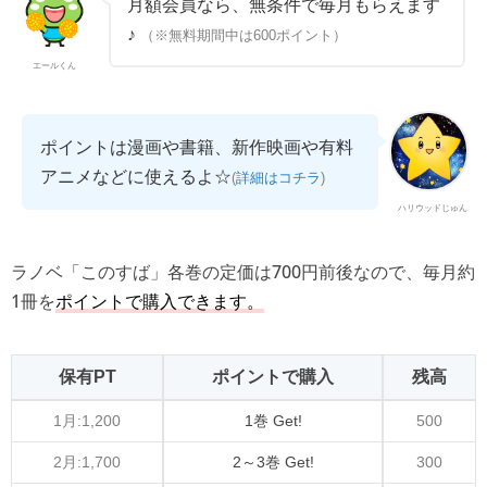
月額会員なら、無条件で毎月もらえます
♪
（※無料期間中は600ポイント）
エールくん
ポイントは漫画や書籍、新作映画や有料
アニメなどに使えるよ☆
(
詳細はコチラ
)
ハリウッドじゅん
ラノベ「このすば」各巻の定価は700円前後なので、毎月約
1冊を
ポイントで購入できます。
保有PT
ポイントで購入
残高
1月:1,200
1巻 Get!
500
2月:1,700
2～3巻 Get!
300