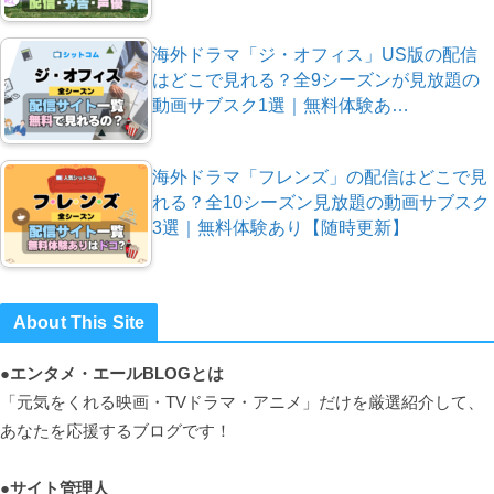
海外ドラマ「ジ・オフィス」US版の配信
はどこで見れる？全9シーズンが見放題の
動画サブスク1選｜無料体験あ…
海外ドラマ「フレンズ」の配信はどこで見
れる？全10シーズン見放題の動画サブスク
3選｜無料体験あり【随時更新】
About This Site
●エンタメ・エールBLOGとは
「元気をくれる映画・TVドラマ・アニメ」だけを厳選紹介して、
あなたを応援するブログです！
●サイト管理人