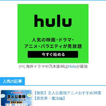
海外ドラマや乃木坂46は
Hulu
が最強
[PR]
人気の記事
【無双】主人公最強アニメおすすめ38選
【異世界・魔法編】