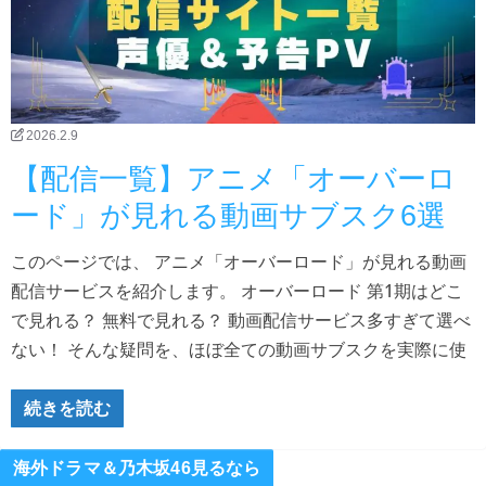
2026.2.9
【配信一覧】アニメ「オーバーロ
ード」が見れる動画サブスク6選
このページでは、 アニメ「オーバーロード」が見れる動画
配信サービスを紹介します。 オーバーロード 第1期はどこ
で見れる？ 無料で見れる？ 動画配信サービス多すぎて選べ
ない！ そんな疑問を、ほぼ全ての動画サブスクを実際に使
続きを読む
海外ドラマ＆乃木坂46見るなら