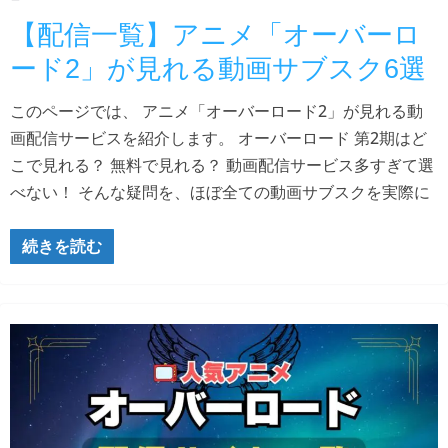
【配信一覧】アニメ「オーバーロ
ード2」が見れる動画サブスク6選
このページでは、 アニメ「オーバーロード2」が見れる動
画配信サービスを紹介します。 オーバーロード 第2期はど
こで見れる？ 無料で見れる？ 動画配信サービス多すぎて選
べない！ そんな疑問を、ほぼ全ての動画サブスクを実際に
続きを読む