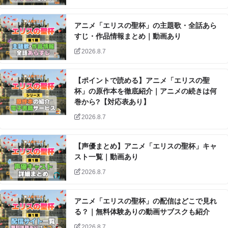
アニメ「エリスの聖杯」の主題歌・全話あら
すじ・作品情報まとめ｜動画あり
2026.8.7
【ポイントで読める】アニメ「エリスの聖
杯」の原作本を徹底紹介｜アニメの続きは何
巻から?【対応表あり】
2026.8.7
【声優まとめ】アニメ「エリスの聖杯」キャ
スト一覧｜動画あり
2026.8.7
アニメ「エリスの聖杯」の配信はどこで見れ
る？｜無料体験ありの動画サブスクも紹介
2026.8.7