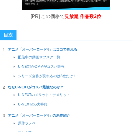
[PR] この価格で
見放題 作品数2位
目次
アニメ「オーバーロード4」はココで見れる
配信中の動画サブスク一覧
U-NEXTかDMMがコスパ最強
シリーズ全作が見れるのは3社だけ！
なぜU-NEXTがコスパ最強なのか？
U-NEXTのメリット・デメリット
U-NEXTの5大特典
アニメ「オーバーロード4」の原作紹介
原作ラノベ