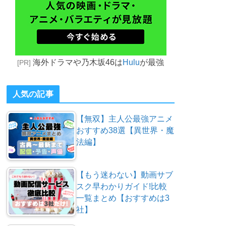
海外ドラマや乃木坂46は
Hulu
が最強
[PR]
人気の記事
【無双】主人公最強アニメ
おすすめ38選【異世界・魔
法編】
【もう迷わない】動画サブ
スク早わかりガイド!比較
一覧まとめ【おすすめは3
社】