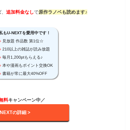
ば、
追加料金なし
で
原作ラノベも読めます♪
無料
キャンペーン中／
-NEXTの詳細 >