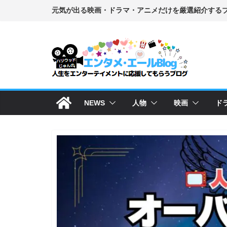
コ
ン
テ
ン
ツ
へ
ス
NEWS
人物
映画
ド
キ
ッ
プ