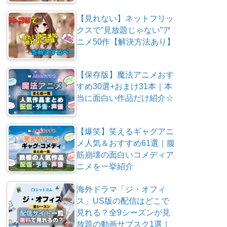
【見れない】ネットフリッ
クスで”見放題じゃない”ア
ニメ50作【解決方法あり】
【保存版】魔法アニメおす
すめ30選+おまけ31本｜本
当に面白い作品だけ紹介☆
【爆笑】笑えるギャグアニ
メ人気＆おすすめ61選｜腹
筋崩壊の面白いコメディア
ニメを一挙紹介
海外ドラマ「ジ・オフィ
ス」US版の配信はどこで
見れる？全9シーズンが見
放題の動画サブスク1選｜