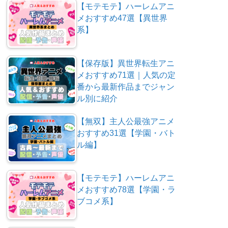
【モテモテ】ハーレムアニ
メおすすめ47選【異世界
系】
【保存版】異世界転生アニ
メおすすめ71選｜人気の定
番から最新作品までジャン
ル別に紹介
【無双】主人公最強アニメ
おすすめ31選【学園・バト
ル編】
【モテモテ】ハーレムアニ
メおすすめ78選【学園・ラ
ブコメ系】