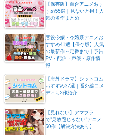
【保存版】百合アニメおす
すめ55選｜見ないと損！人
気の名作まとめ
悪役令嬢・令嬢系アニメお
すすめ41選【保存版】人気
の最新作～定番まで｜予告
PV・配信・声優・原作情
報
【海外ドラマ】シットコム
おすすめ37選｜番外編コメ
ディも3作紹介
【見れない】アマプラ
で”見放題じゃない”アニメ
50作【解決方法あり】