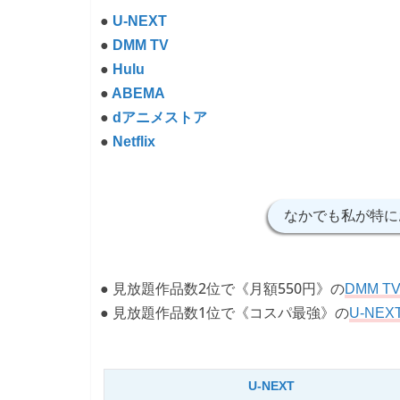
●
U-NEXT
●
DMM TV
●
Hulu
●
ABEMA
●
dアニメストア
●
Netflix
なかでも私が特に
● 見放題作品数2位で《月額550円》の
DMM T
● 見放題作品数1位で《コスパ最強》の
U-NEX
U-NEXT