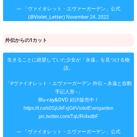
— 「ヴァイオレット・エヴァーガーデン」公式
(@Violet_Letter)
November 24, 2022
外伝からの1カット
生きることに絶望していた少女が「永遠」を見つける物
語。
「
外伝 – 永遠と自動
#ヴァイオレット・エヴァーガーデン
手記人形 -」
Blu-ray&DVD 好評販売中！
https://t.co/s0SjUkFxjG
#VioletEvergarden
pic.twitter.com/TqURi4xdbF
— 「ヴァイオレット・エヴァーガーデン」公式