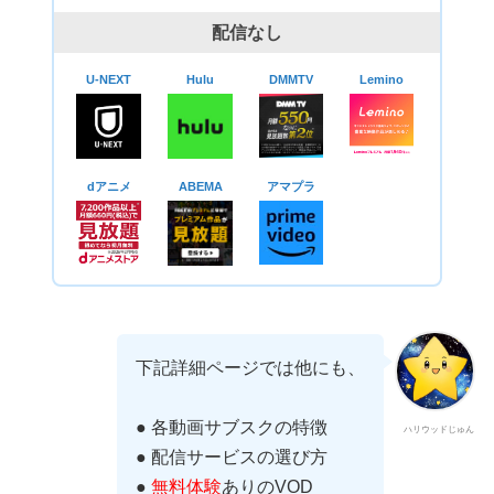
配信なし
U-NEXT
Hulu
DMMTV
Lemino
dアニメ
ABEMA
アマプラ
下記詳細ページでは他にも、
● 各動画サブスクの特徴
ハリウッドじゅん
● 配信サービスの選び方
●
無料体験
ありのVOD