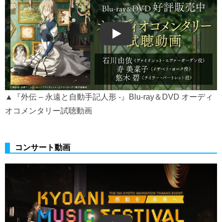
Play
▲『外伝 – 永遠と自動手記人形 -』Blu-ray＆DVD オーディ
オコメンタリー試聴動画
コンサート動画