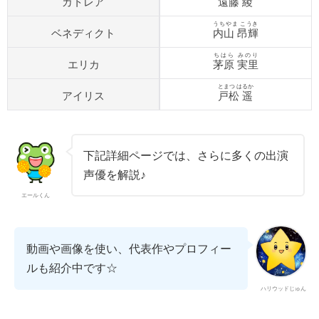
カトレア
遠藤 綾
うちやま こうき
ベネディクト
内山 昂輝
ちはら みのり
エリカ
茅原 実里
とまつ はるか
アイリス
戸松 遥
下記詳細ページでは、さらに多くの出演
声優を解説♪
エールくん
動画や画像を使い、代表作やプロフィー
ルも紹介中です☆
ハリウッドじゅん