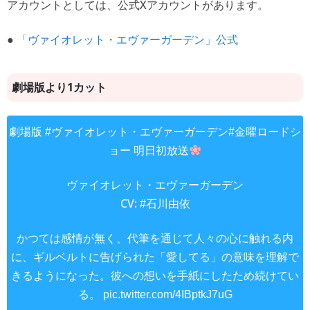
アカウントとしては、公式Xアカウントがあります。
●
「ヴァイオレット・エヴァーガーデン」公式
劇場版より1カット
劇場版
#ヴァイオレット・エヴァーガーデン
#金曜ロードシ
明日初放送
ョー
ヴァイオレット・エヴァーガーデン
CV:
#石川由依
かつては感情が無く、代筆を通じて人々の心に触れる内
に、ギルベルトに告げられた「愛してる」の意味を理解で
きるようになった。彼への想いを手紙にしたため続けてい
る。
pic.twitter.com/4IBptkJ7uG