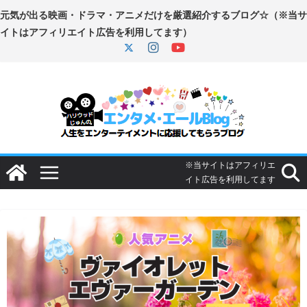
コ
ン
テ
ン
ツ
へ
ス
キ
ッ
プ