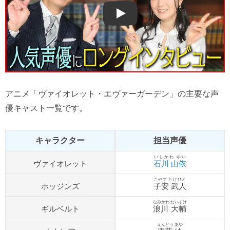
Play
アニメ「ヴァイオレット・エヴァーガーデン」の主要な声
優キャスト一覧です。
キャラクター
担当声優
いしかわ ゆい
ヴァイオレット
石川 由依
こやす たけひと
ホッジンズ
子安 武人
なみかわ だいすけ
ギルベルト
浪川 大輔
えんどう あや