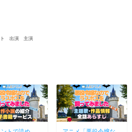
ト 出演 主演
イントで読め
アニメ「悪役令嬢な