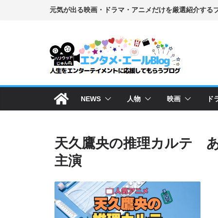
コ
ン
テ
ン
ツ
へ
ス
NEWS
人物
映画
ド
キ
ッ
プ
天久鷹央の推理カルテ 
主演