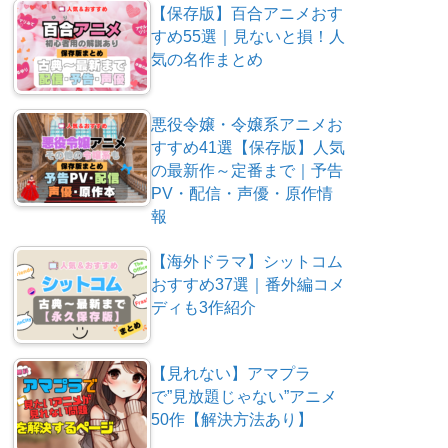
【保存版】百合アニメおす
すめ55選｜見ないと損！人
気の名作まとめ
悪役令嬢・令嬢系アニメお
すすめ41選【保存版】人気
の最新作～定番まで｜予告
PV・配信・声優・原作情
報
【海外ドラマ】シットコム
おすすめ37選｜番外編コメ
ディも3作紹介
【見れない】アマプラ
で”見放題じゃない”アニメ
50作【解決方法あり】