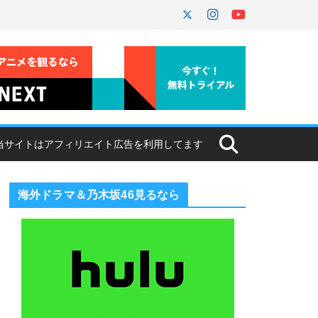
海外ドラマ＆乃木坂46見るなら