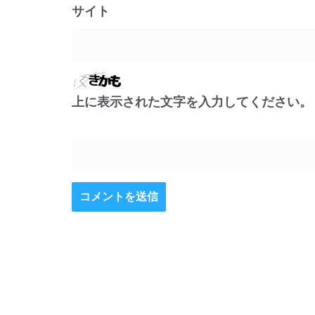
サイト
上に表示された文字を入力してください。