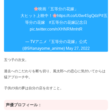
映画「五等分の花嫁」
大ヒット上映中！
https://t.co/U0w4SgQdzP
#五
等分の花嫁
#五等分の花嫁記念日
pic.twitter.com/nXHNRMmhtR
— TVアニメ『五等分の花嫁』公式
(@5Hanayome_anime)
May 27, 2022
五つ子の次女。
過去へのこだわりを断ち切り、風太郎への恋心に気付いてからは
猛アプローチ中。
子供の頃の夢は自分の店を出すこと。
声優プロフィール：