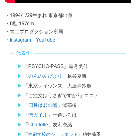
・1994/1/29生まれ 東京都出身
・B型 157cm
・青二プロダクション所属
・
、
Instagram
YouTube
代表作
「PSYCHO-PASS」霜月美佳
「
のんのんびより
」越谷夏海
「東京レイヴンズ」大連寺鈴鹿
「ご注文はうさぎですか?」ココア
「
四月は君の嘘
」澤部椿
「
俺ガイル
」一色いろは
「
Charlotte
」友利奈緒
「
寄宿学校のジュリエット
」狛井蓮季