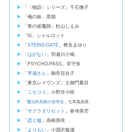
「〈物語〉シリーズ」千石撫子
「俺の妹」黒猫
「青の祓魔師」杜山しえみ
「IS」シャルロット
「
STEINS;GATE
」椎名まゆり
「
はがない
」羽瀬川小鳩
「PSYCHO-PASS」常守朱
「
琴浦さん
」御舟百合子
「東京レイヴンズ」土御門夏目
「
ニセコイ
」小野寺小咲
「
魔法科高校の劣等生
」七草真由美
「
サクラダリセット
」春埼美空
「
恋と嘘
」高崎美咲
「
よりもい
」小淵沢報瀬