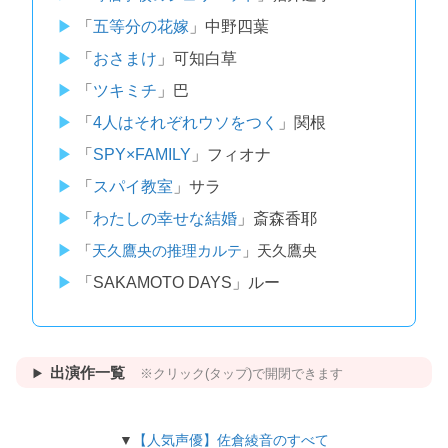
「
五等分の花嫁
」中野四葉
「
おさまけ
」可知白草
「
ツキミチ
」巴
「
4人はそれぞれウソをつく
」関根
「
SPY×FAMILY
」フィオナ
「
スパイ教室
」サラ
「
わたしの幸せな結婚
」斎森香耶
「
天久鷹央の推理カルテ
」天久鷹央
「SAKAMOTO DAYS」ルー
出演作一覧
※クリック(タップ)で開閉できます
▼
【人気声優】佐倉綾音のすべて