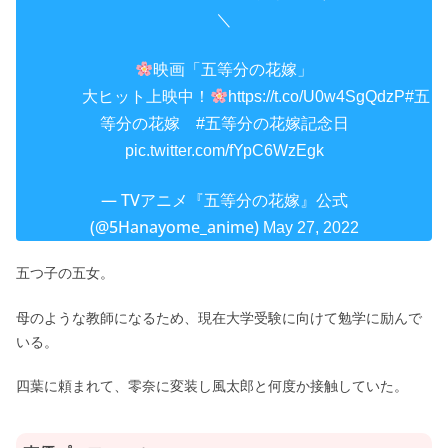
＼
映画「五等分の花嫁」
大ヒット上映中！
https://t.co/U0w4SgQdzP
#五
等分の花嫁
#五等分の花嫁記念日
pic.twitter.com/fYpC6WzEgk
— TVアニメ『五等分の花嫁』公式
(@5Hanayome_anime)
May 27, 2022
五つ子の五女。
母のような教師になるため、現在大学受験に向けて勉学に励んで
いる。
四葉に頼まれて、零奈に変装し風太郎と何度か接触していた。