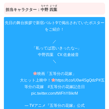
なかの よつば
担当キャラクター：
中野 四葉
先日の舞台挨拶で新宿バルト9で掲出されていたポスター
をご紹介！
／
「私ってば思いきったな─」
中野四葉 CV.佐倉綾音
＼
映画「五等分の花嫁」
大ヒット上映中！
https://t.co/U0w4SgQdzP
#五
等分の花嫁
#五等分の花嫁記念日
pic.twitter.com/tWFhY8ikrM
— TVアニメ『五等分の花嫁』公式