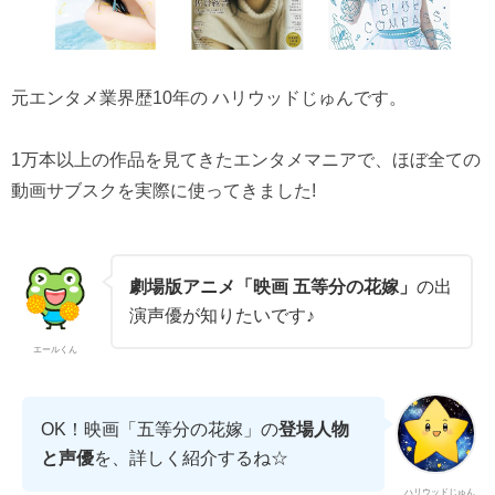
元エンタメ業界歴10年の ハリウッドじゅんです。
1万本以上の作品を見てきたエンタメマニアで、ほぼ全ての
動画サブスクを実際に使ってきました!
劇場版アニメ「映画 五等分の花嫁」
の出
演声優が知りたいです♪
エールくん
OK！映画「五等分の花嫁」の
登場人物
と声優
を、詳しく紹介するね☆
ハリウッドじゅん