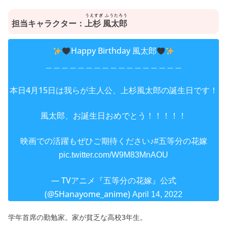
うえすぎ ふうたろう
担当キャラクター：
上杉 風太郎
Happy Birthday 風太郎
ㅤ＿＿＿＿＿＿＿＿＿＿＿＿＿＿＿＿＿
本日4月15日は我らが主人公、上杉風太郎の誕生日です！
風太郎、お誕生日おめでとう！！！！！
映画での活躍もぜひご期待ください♪
#五等分の花嫁
pic.twitter.com/W9M83MnAOU
— TVアニメ『五等分の花嫁』公式
(@5Hanayome_anime)
April 14, 2022
学年首席の勤勉家。家が貧乏な高校3年生。