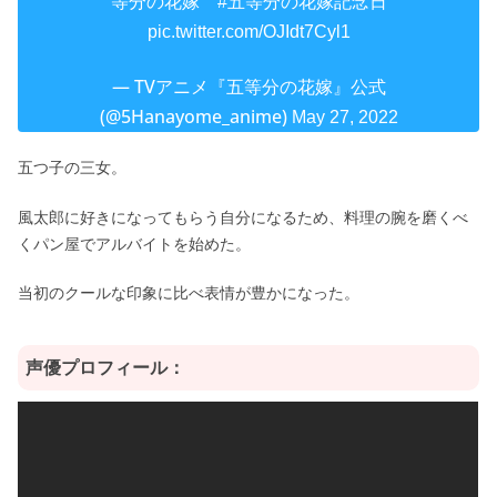
等分の花嫁
#五等分の花嫁記念日
pic.twitter.com/OJIdt7Cyl1
— TVアニメ『五等分の花嫁』公式
(@5Hanayome_anime)
May 27, 2022
五つ子の三女。
風太郎に好きになってもらう自分になるため、料理の腕を磨くべ
くパン屋でアルバイトを始めた。
当初のクールな印象に比べ表情が豊かになった。
声優プロフィール：