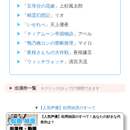
「
五等分の花嫁
」上杉風太郎
「
精霊幻想記
」リオ
「
いせれべ
」天上優夜
「
ティアムーン帝国物語
」アベル
「
鴨乃橋ロンの禁断推理
」マイロ
「
夜桜さんちの大作戦
」夜桜嫌五
「
ウィッチウォッチ
」清宮天流
出演作一覧
※クリック(タップ)で開閉できます
▼
【人気声優】松岡禎丞のすべて
【人気声優】松岡禎丞のすべて！あなたの好きな代
表作は？