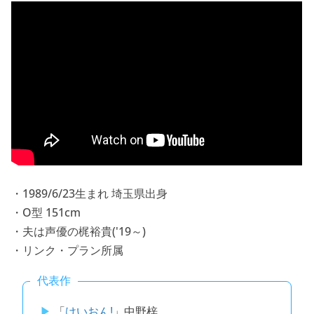
・1989/6/23生まれ 埼玉県出身
・O型 151cm
・夫は声優の梶裕貴('19～)
・リンク・プラン所属
代表作
「
けいおん!
」中野梓