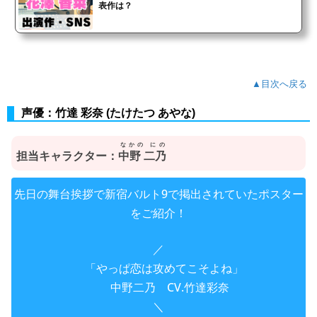
表作は？
▲目次へ戻る
声優：竹達 彩奈 (たけたつ あやな)
なかの にの
担当キャラクター：
中野 二乃
先日の舞台挨拶で新宿バルト9で掲出されていたポスター
をご紹介！
／
「やっぱ恋は攻めてこそよね」
中野二乃 CV.竹達彩奈
＼