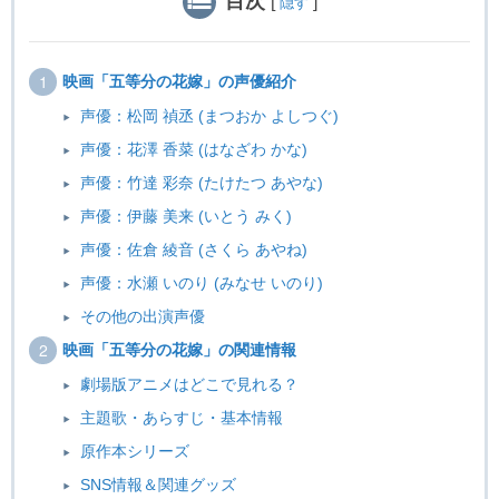
目次
[
]
隠す
映画「五等分の花嫁」の声優紹介
声優：松岡 禎丞 (まつおか よしつぐ)
声優：花澤 香菜 (はなざわ かな)
声優：竹達 彩奈 (たけたつ あやな)
声優：伊藤 美来 (いとう みく)
声優：佐倉 綾音 (さくら あやね)
声優：水瀬 いのり (みなせ いのり)
その他の出演声優
映画「五等分の花嫁」の関連情報
劇場版アニメはどこで見れる？
主題歌・あらすじ・基本情報
原作本シリーズ
SNS情報＆関連グッズ