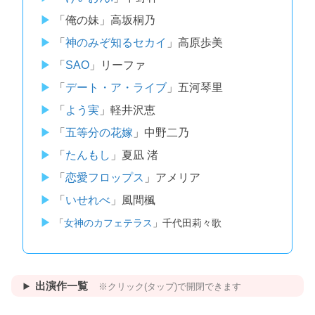
「俺の妹」高坂桐乃
「
神のみぞ知るセカイ
」高原歩美
「
SAO
」リーファ
「
デート・ア・ライブ
」五河琴里
「
よう実
」軽井沢恵
「
五等分の花嫁
」中野二乃
「
たんもし
」夏凪 渚
「
恋愛フロップス
」アメリア
「
いせれべ
」風間楓
「
女神のカフェテラス
」千代田莉々歌
出演作一覧
※クリック(タップ)で開閉できます