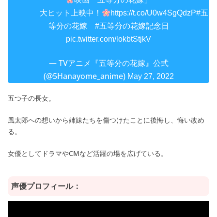
大ヒット上映中！
https://t.co/U0w4SgQdzP
#五
等分の花嫁
#五等分の花嫁記念日
pic.twitter.com/lokbtStjkV
— TVアニメ『五等分の花嫁』公式
(@5Hanayome_anime)
May 27, 2022
五つ子の長女。
風太郎への想いから姉妹たちを傷つけたことに後悔し、悔い改め
る。
女優としてドラマやCMなど活躍の場を広げている。
声優プロフィール：