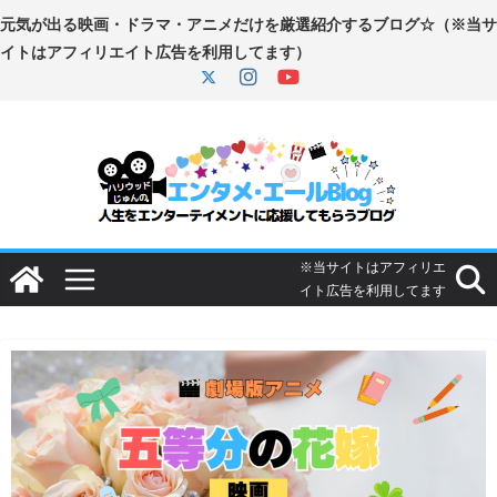
コ
ン
テ
ン
ツ
へ
ス
キ
ッ
プ