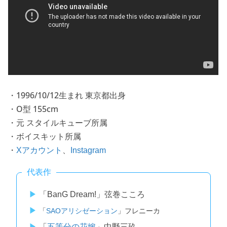
・1996/10/12生まれ 東京都出身
・O型 155cm
・元 スタイルキューブ所属
・ボイスキット所属
・
、
Xアカウント
Instagram
代表作
「BanG Dream!」弦巻こころ
「
SAOアリシゼーション
」フレニーカ
「
五等分の花嫁
」中野三玖