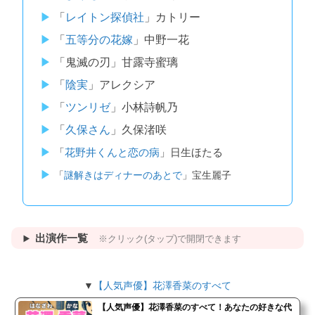
「
レイトン探偵社
」カトリー
「
五等分の花嫁
」中野一花
「鬼滅の刃」甘露寺蜜璃
「
陰実
」アレクシア
「
ツンリゼ
」小林詩帆乃
「
久保さん
」久保渚咲
「
花野井くんと恋の病
」日生ほたる
「
謎解きはディナーのあとで
」宝生麗子
出演作一覧
※クリック(タップ)で開閉できます
▼
【人気声優】花澤香菜のすべて
【人気声優】花澤香菜のすべて！あなたの好きな代