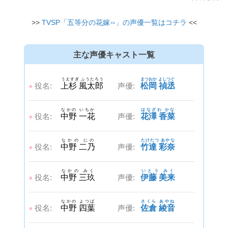
>>
TVSP「五等分の花嫁∽」の声優一覧はコチラ
<<
主な声優キャスト一覧
うえすぎ ふうたろう
まつおか よしつぐ
役名:
上杉 風太郎
声優:
松岡 禎丞
●
なかの いちか
はなざわ かな
役名:
中野 一花
声優:
花澤 香菜
●
なかの にの
たけたつ あやな
役名:
中野 二乃
声優:
竹達 彩奈
●
なかの みく
いとう みく
役名:
中野 三玖
声優:
伊藤 美来
●
なかの よつば
さくら あやね
役名:
中野 四葉
声優:
佐倉 綾音
●