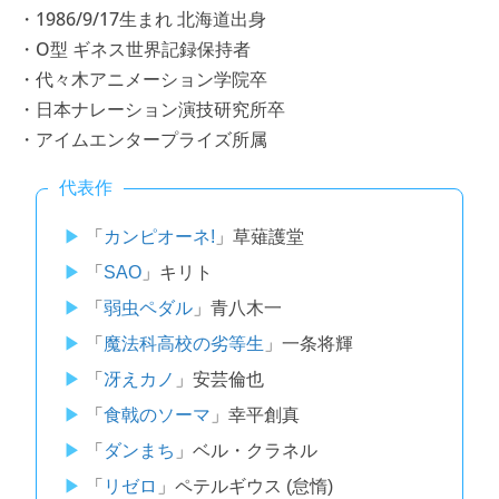
・1986/9/17生まれ 北海道出身
・O型 ギネス世界記録保持者
・代々木アニメーション学院卒
・日本ナレーション演技研究所卒
・アイムエンタープライズ所属
代表作
「
カンピオーネ!
」草薙護堂
「
SAO
」キリト
「
弱虫ペダル
」青八木一
「
魔法科高校の劣等生
」一条将輝
「
冴えカノ
」安芸倫也
「
食戟のソーマ
」幸平創真
「
ダンまち
」ベル・クラネル
「
リゼロ
」ペテルギウス (怠惰)