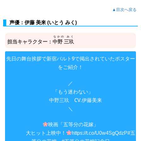
▲目次へ戻る
声優：伊藤 美来 (いとう みく)
なかの みく
担当キャラクター：
中野 三玖
先日の舞台挨拶で新宿バルト9で掲出されていたポスター
をご紹介！
／
「もう迷わない」
中野三玖 CV.伊藤美来
＼
映画「五等分の花嫁」
大ヒット上映中！
https://t.co/U0w4SgQdzP
#五