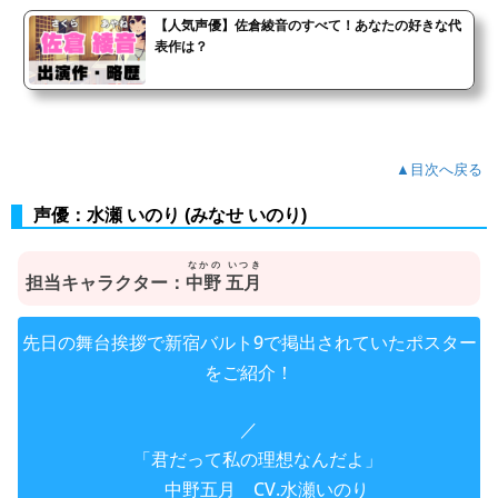
【人気声優】佐倉綾音のすべて！あなたの好きな代
表作は？
▲目次へ戻る
声優：水瀬 いのり (みなせ いのり)
なかの いつき
担当キャラクター：
中野 五月
先日の舞台挨拶で新宿バルト9で掲出されていたポスター
をご紹介！
／
「君だって私の理想なんだよ」
中野五月 CV.水瀬いのり