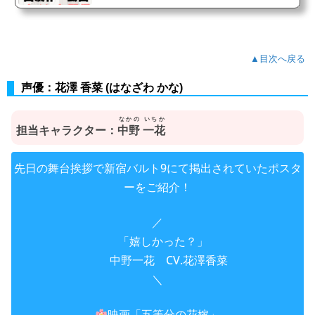
▲目次へ戻る
声優：花澤 香菜 (はなざわ かな)
なかの いちか
担当キャラクター：
中野 一花
先日の舞台挨拶で新宿バルト9にて掲出されていたポスタ
ーをご紹介！
／
「嬉しかった？」
中野一花 CV.花澤香菜
＼
映画「五等分の花嫁」