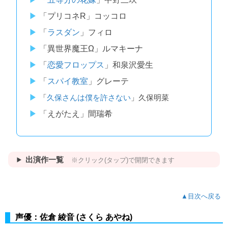
「プリコネR」コッコロ
「
ラスダン
」フィロ
「異世界魔王Ω」ルマキーナ
「
恋愛フロップス
」和泉沢愛生
「
スパイ教室
」グレーテ
「
久保さんは僕を許さない
」久保明菜
「えがたえ」間瑞希
出演作一覧
※クリック(タップ)で開閉できます
▲目次へ戻る
声優：佐倉 綾音 (さくら あやね)