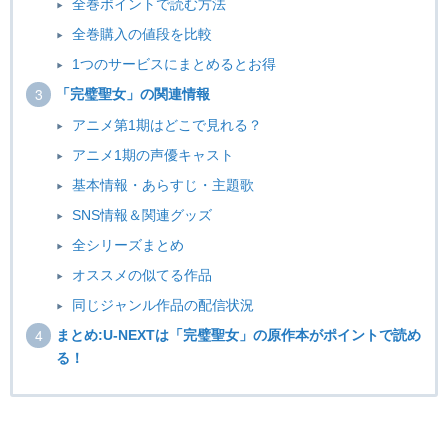
全巻ポイントで読む方法
全巻購入の値段を比較
1つのサービスにまとめるとお得
「完璧聖女」の関連情報
アニメ第1期はどこで見れる？
アニメ1期の声優キャスト
基本情報・あらすじ・主題歌
SNS情報＆関連グッズ
全シリーズまとめ
オススメの似てる作品
同じジャンル作品の配信状況
まとめ:U-NEXTは「完璧聖女」の原作本がポイントで読め
る！