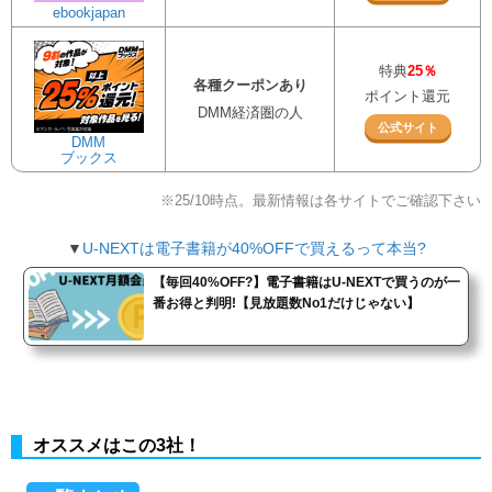
ebookjapan
特典
25％
各種クーポンあり
ポイント還元
DMM経済圏の人
公式サイト
DMM
ブックス
※25/10時点。最新情報は各サイトでご確認下さい
▼
U-NEXTは電子書籍が40%OFFで買えるって本当?
【毎回40%OFF?】電子書籍はU-NEXTで買うのが一
番お得と判明!【見放題数No1だけじゃない】
オススメはこの3社！