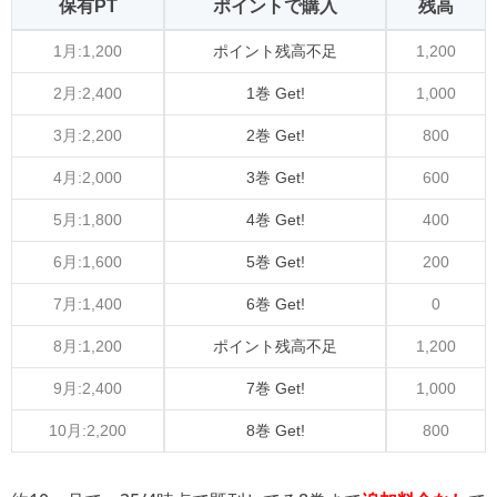
保有PT
ポイントで購入
残高
1月:1,200
ポイント残高不足
1,200
2月:2,400
1巻 Get!
1,000
3月:2,200
2巻 Get!
800
4月:2,000
3巻 Get!
600
5月:1,800
4巻 Get!
400
6月:1,600
5巻 Get!
200
7月:1,400
6巻 Get!
0
8月:1,200
ポイント残高不足
1,200
9月:2,400
7巻 Get!
1,000
10月:2,200
8巻 Get!
800