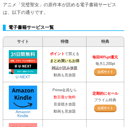
アニメ「完璧聖女」の原作本が読める電子書籍サービス
は、以下の通りです。
電子書籍サービス一覧
サイト
特徴
特典
ポイント
で買える
毎回40%pt還元
まとめ買いもお得
毎月1,200pt
雑誌が読み放題
公式サイト
動画も見放題
U-NEXT
Prime会員なら
定期的にセール
数百冊が無料
プライム特典
音楽聴き放題
公式サイト
動画も見放題
Amazon
Kindle