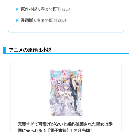
原作小説
8巻まで既刊
(25/4)
漫画版
6巻まで既刊
(25/4)
アニメの原作は小説
完璧すぎて可愛げがないと婚約破棄された聖女は隣
国に売られる 1【電子書籍】[ 冬月光輝 ]