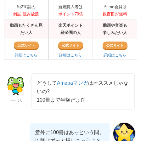
約210誌の
新規購入者は
Prime会員は
雑誌 読み放題
ポイント70倍
数百冊が無料
動画もたくさん見
楽天ポイント
動画や音楽も
たい人
経済圏の人
楽しみたい人
公式サイト
公式サイト
公式サイト
詳細はこちら
詳細はこちら
詳細はこちら
どうして
Amebaマンガ
はオススメじゃな
いの?
100冊まで半額だよ!?
エールくん
意外に100冊はあっという間。
以降はずっと損しちゃうよ？