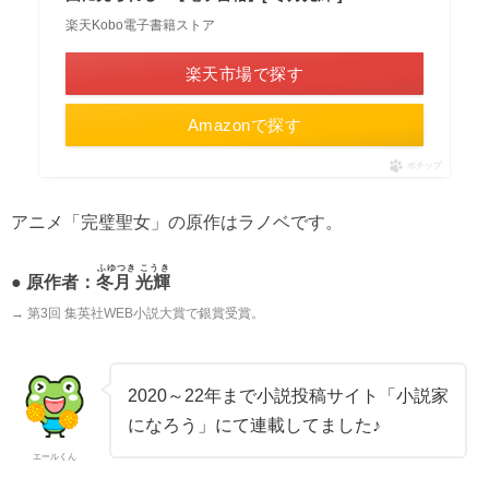
楽天Kobo電子書籍ストア
楽天市場で探す
Amazonで探す
ポチップ
アニメ「完璧聖女」の原作はラノベです。
ふゆつき こうき
● 原作者：
冬月 光輝
→ 第3回 集英社WEB小説大賞で銀賞受賞。
2020～22年まで小説投稿サイト「小説家
になろう」にて連載してました♪
エールくん