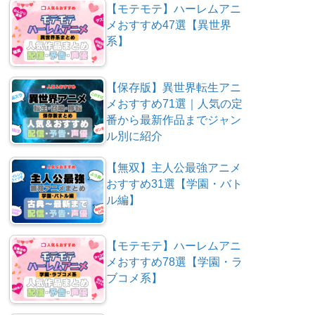
【モテモテ】ハーレムアニ
メおすすめ47選【異世界
系】
【保存版】異世界転生アニ
メおすすめ71選｜人気の定
番から最新作品までジャン
ル別に紹介
【無双】主人公最強アニメ
おすすめ31選【学園・バト
ル編】
【モテモテ】ハーレムアニ
メおすすめ78選【学園・ラ
ブコメ系】