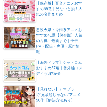
【保存版】百合アニメおす
すめ55選｜見ないと損！人
気の名作まとめ
悪役令嬢・令嬢系アニメお
すすめ41選【保存版】人気
の古典～最新まで｜予告
PV・配信・声優・原作情
報
【海外ドラマ】シットコム
おすすめ37選｜番外編コメ
ディも3作紹介
【見れない】アマプラ
で”見放題じゃない”アニメ
50作【解決方法あり】