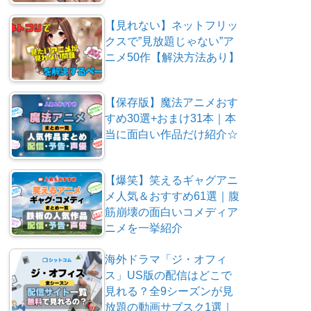
【見れない】ネットフリッ
クスで”見放題じゃない”ア
ニメ50作【解決方法あり】
【保存版】魔法アニメおす
すめ30選+おまけ31本｜本
当に面白い作品だけ紹介☆
【爆笑】笑えるギャグアニ
メ人気＆おすすめ61選｜腹
筋崩壊の面白いコメディア
ニメを一挙紹介
海外ドラマ「ジ・オフィ
ス」US版の配信はどこで
見れる？全9シーズンが見
放題の動画サブスク1選｜