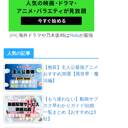
海外ドラマや乃木坂46は
Hulu
が最強
[PR]
人気の記事
【無双】主人公最強アニメ
おすすめ38選【異世界・魔
法編】
【もう迷わない】動画サブ
スク早わかりガイド!比較
一覧まとめ【おすすめは3
社】