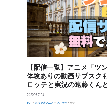
【配信一覧】アニメ「ツ
体験ありの動画サブスク
ロッテと実況の遠藤くん
2026.7.28
TOP
>
悪役令嬢アニメ
>
ツンリゼ
> 配信