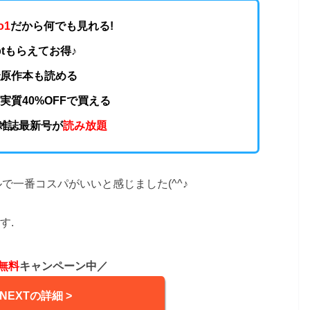
o1
だから何でも見れる!
0ptもらえてお得♪
で原作本も読める
実質40%OFFで買える
の雑誌最新号が
読み放題
で一番コスパがいいと感じました(^^♪
す.
無料
キャンペーン中／
-NEXTの詳細 >