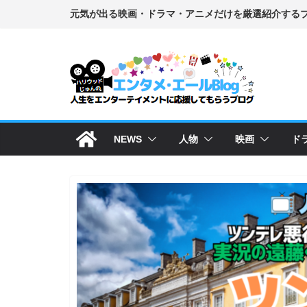
コ
ン
テ
ン
ツ
へ
ス
NEWS
人物
映画
ド
キ
ッ
プ