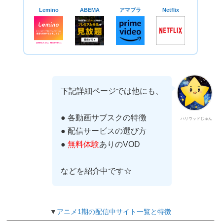
Lemino
ABEMA
アマプラ
Netflix
下記詳細ページでは他にも、
● 各動画サブスクの特徴
ハリウッドじゅん
● 配信サービスの選び方
●
無料体験
ありのVOD
などを紹介中です☆
▼
アニメ1期の配信中サイト一覧と特徴