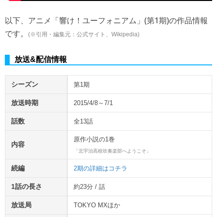
以下、アニメ「響け！ユーフォニアム」(第1期)の作品情報
です。
(※引用・編集元：公式サイト、Wikipedia)
放送&配信情報
シーズン
第1期
放送時期
2015/4/8～7/1
話数
全13話
原作小説の1巻
内容
「北宇治高校吹奏楽部へようこそ」
続編
2期の詳細はコチラ
1話の長さ
約23分 / 話
放送局
TOKYO MXほか