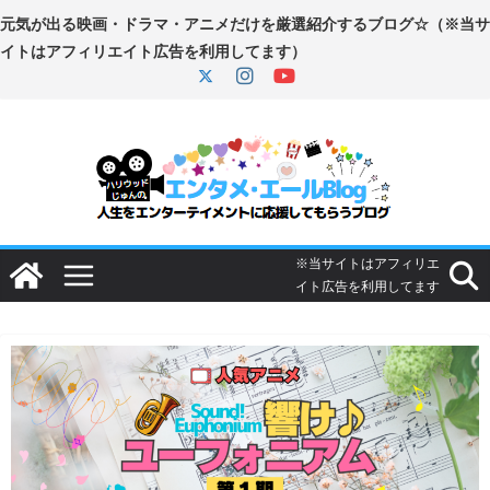
コ
ン
テ
ン
ツ
へ
ス
キ
ッ
プ