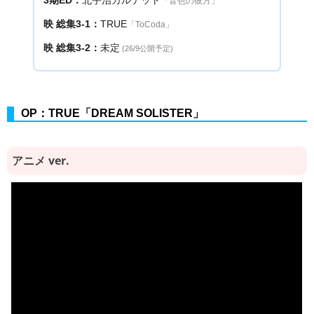
3期ED：
北宇治カルテット
「音色の彼方」
映 総集3-1：
TRUE
「ToCoda」
映 総集3-2：
未定
(26/9公開予定)
OP：TRUE「DREAM SOLISTER」
アニメ ver.