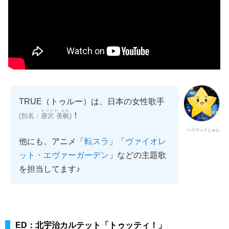
TRUE（トゥルー）は、日本の女性歌手
からさわ みほ
！
(別名：
唐沢 美帆
)
ハリウッドじゅん
他にも、アニメ「
」「
転スラ
ヴァイオレ
」などの主題歌
ット・エヴァーガーデン
を担当してます♪
ED：北宇治カルテット「トゥッティ！」