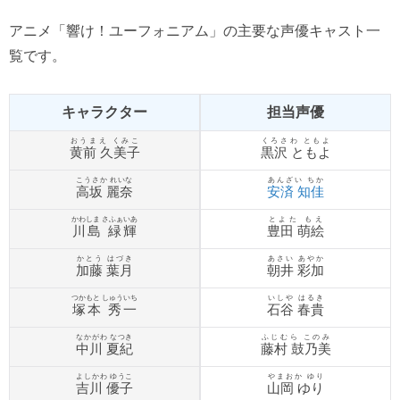
アニメ「響け！ユーフォニアム」の主要な声優キャスト一
覧です。
キャラクター
担当声優
おうまえ くみこ
くろさわ ともよ
黄前 久美子
黒沢 ともよ
こうさか れいな
あんざい ちか
高坂 麗奈
安済 知佳
かわしま さふぁいあ
とよた もえ
川島 緑輝
豊田 萌絵
かとう はづき
あさい あやか
加藤 葉月
朝井 彩加
つかもと しゅういち
いしや はるき
塚本 秀一
石谷 春貴
なかがわ なつき
ふじむら このみ
中川 夏紀
藤村 鼓乃美
よしかわ ゆうこ
やまおか ゆり
吉川 優子
山岡 ゆり