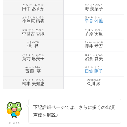
たなか あすか
ことぶき みなこ
田中 あすか
寿 美菜子
おがさわら はるか
はやみ さおり
小笠原 晴香
早見 沙織
なかせこ かおり
ちはら みのり
中世古 香織
茅原 実里
たき のぼる
さくらい たかひろ
滝 昇
櫻井 孝宏
おうまえ まみこ
ぬまくら まなみ
黄前 麻美子
沼倉 愛美
さいとう あおい
ひかさ ようこ
斎藤 葵
日笠 陽子
まつもと みちえ
ひさかわ あや
松本 美知恵
久川 綾
下記詳細ページでは、さらに多くの出演
声優を解説♪
エールくん