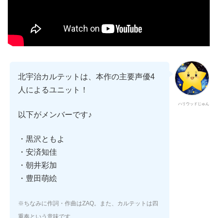
北宇治カルテットは、本作の主要声優4
人によるユニット！
ハリウッドじゅん
以下がメンバーです♪
・黒沢ともよ
・安済知佳
・朝井彩加
・豊田萌絵
※ちなみに作詞・作曲はZAQ。また、カルテットは四
重奏という意味です