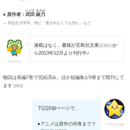
たけだ あやの
● 原作者：
武田 綾乃
→ 同志社大学卒。他に「愛されなくても別に」など
連載はなく、書籍が宝島社文庫
か
(宝島社)
ら2013年12月より刊行中♪
エールくん
物語は長編7巻で完結済み。ほか短編集が3巻まで既刊して
ます
(26/4)
下記詳細ページで、
●アニメは原作の何巻まで？
ハリウッドじゅん