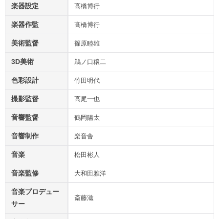
楽器設定
髙橋博行
楽器作監
髙橋博行
美術監督
篠原睦雄
3D美術
鵜ノ口穣二
色彩設計
竹田明代
撮影監督
髙尾一也
音響監督
鶴岡陽太
音響制作
楽音舎
音楽
松田彬人
音楽監修
大和田雅洋
音楽プロデュー
斎藤滋
サー