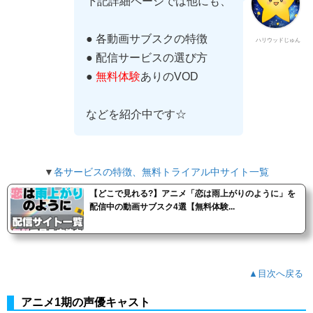
下記詳細ページでは他にも、
● 各動画サブスクの特徴
ハリウッドじゅん
● 配信サービスの選び方
●
無料体験
ありのVOD
などを紹介中です☆
▼
各サービスの特徴、無料トライアル中サイト一覧
【どこで見れる?】アニメ「恋は雨上がりのように」を
配信中の動画サブスク4選【無料体験...
▲目次へ戻る
アニメ1期の声優キャスト