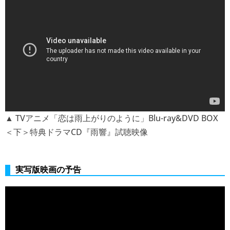
▲ TVアニメ「恋は雨上がりのように」Blu-ray&DVD BOX
＜下＞特典ドラマCD『雨響』試聴映像
実写版映画の予告