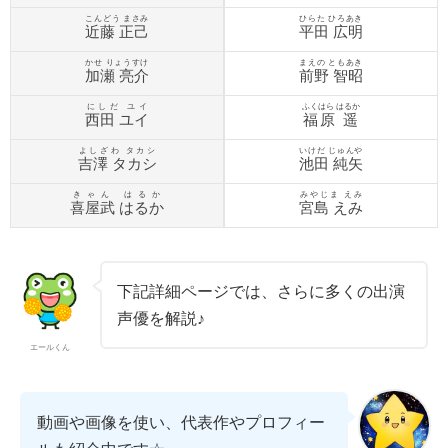
こんどう まさみ
ひらた ひろあき
近藤 正己
平田 広明
かせ りょうすけ
まえの ともあき
加瀬 亮介
前野 智昭
にしだ ユイ
ふくはら はるか
西田 ユイ
福原 遥
よしざわ タカシ
いけだ じゅんや
吉澤 タカシ
池田 純矢
きゃん はるか
みやじま えみ
喜屋武 はるか
宮島 えみ
下記詳細ページでは、さらに多くの出演
声優を解説♪
エールくん
動画や画像を使い、代表作やプロフィー