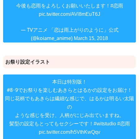
今後も恋雨をよろしくお願いいたします！
#恋雨
pic.twitter.com/AVl8mEuT6J
— TVアニメ 「恋は雨上がりのように」公式
(@koiame_anime)
March 15, 2018
お祭り設定イラスト
本日は特別版！
#8･9でお祭りを楽しむあきらとはるかの設定をお届け！
同じ花柄でもあきらは繊細な感じで、はるかは明るい太陽
の
ような感じを受け、人柄がにじみ出ていますね。
髪型の設定もとってもセクシーです！
#witstudio
#恋雨
pic.twitter.com/h5VthKwQqv