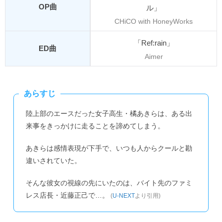
OP曲
ル」
CHiCO with HoneyWorks
「Ref:rain」
ED曲
Aimer
あらすじ
陸上部のエースだった女子高生・橘あきらは、ある出
来事をきっかけに走ることを諦めてしまう。
あきらは感情表現が下手で、いつも人からクールと勘
違いされていた。
そんな彼女の視線の先にいたのは、バイト先のファミ
レス店長・近藤正己で…。
(
U-NEXT
より引用)