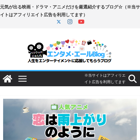
コ
ン
テ
ン
ツ
へ
ス
キ
ッ
プ