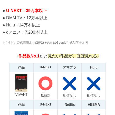
●
U-NEXT：39万本以上
● DMM TV：12万本以上
● Hulu：14万本以上
● dアニメ：7,200本以上
※4社とも公式情報より(26/2)その他はGoogle生成AI等を参考
↓
作品数No.1
だと
見たい作品が、ほぼ見れる♪
作品
U-NEXT
アマプラ
Hulu
VIVANT
見放題
配信なし
配信なし
作品
U-NEXT
Netflix
ABEMA