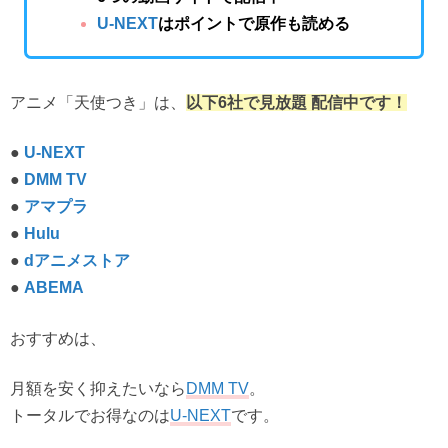
U-NEXT
はポイントで原作も読める
アニメ「天使つき」は、
以下6社で見放題 配信中です！
●
U-NEXT
●
DMM TV
●
アマプラ
●
Hulu
●
dアニメストア
●
ABEMA
おすすめは、
月額を安く抑えたいなら
。
DMM TV
トータルでお得なのは
です。
U-NEXT