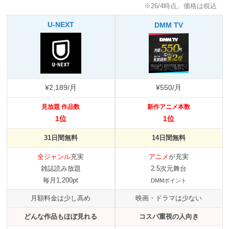
※26/4時点。価格は税込
U-NEXT
DMM TV
¥2,189/月
¥550/月
見放題 作品数
新作アニメ本数
1位
1位
31日間無料
14日間無料
全ジャンル
充実
アニメ
が充実
雑誌読み放題
2.5次元舞台
毎月1,200pt
DMMポイント
月額料金は少し高め
映画・ドラマは少ない
どんな作品もほぼ見れる
コスパ重視の人向き