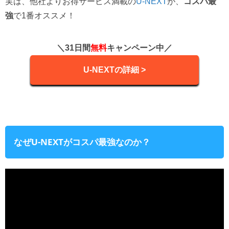
実は、他社よりお得サービス満載の
U-NEXT
が、
コスパ最
強
で1番オススメ！
＼31日間
無料
キャンペーン中／
U-NEXTの詳細 >
なぜU-NEXTがコスパ最強なのか？