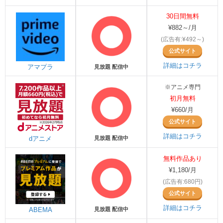
30日間無料
¥882～/月
(広告有:¥492～)
公式サイト
詳細はコチラ
アマプラ
見放題 配信中
※アニメ専門
初月無料
¥660/月
公式サイト
詳細はコチラ
dアニメ
見放題 配信中
無料作品あり
¥1,180/月
(広告有:680円)
公式サイト
詳細はコチラ
ABEMA
見放題 配信中