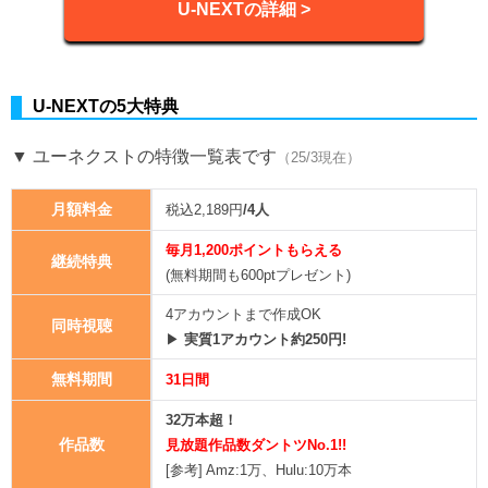
U-NEXTの詳細 >
U-NEXTの5大特典
▼ ユーネクストの特徴一覧表です
（25/3現在）
月額料金
税込2,189円
/4人
毎月1,200ポイントもらえる
継続特典
(無料期間も600ptプレゼント)
4アカウントまで作成OK
同時視聴
▶
実質1アカウント約250円!
無料期間
31日間
32万本超！
作品数
見放題作品数ダントツNo.1!!
[参考] Amz:1万、Hulu:10万本