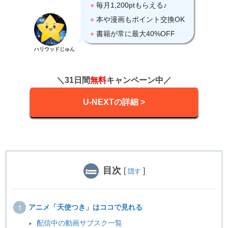
ハリウッドじゅん
＼31日間
無料
キャンペーン中／
U-NEXTの詳細 >
目次
[
]
隠す
アニメ「天使つき」はココで見れる
配信中の動画サブスク一覧