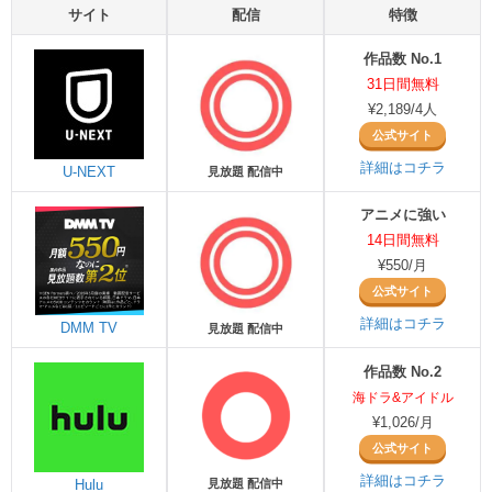
サイト
配信
特徴
作品数 No.1
31日間無料
¥2,189/4人
公式サイト
詳細はコチラ
U-NEXT
見放題 配信中
アニメに強い
14日間無料
¥550/月
公式サイト
詳細はコチラ
DMM TV
見放題 配信中
作品数 No.2
海ドラ&アイドル
¥1,026/月
公式サイト
詳細はコチラ
Hulu
見放題 配信中