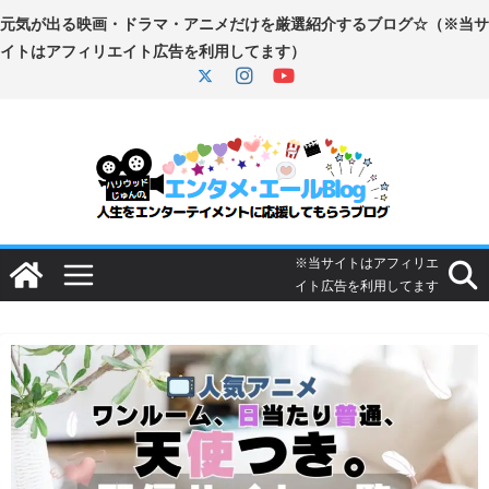
コ
ン
テ
ン
ツ
へ
ス
キ
ッ
プ