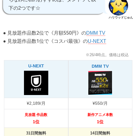
下の2つです☆
ハリウッドじゅん
● 見放題作品数2位で《月額550円》の
DMM TV
● 見放題作品数1位で《コスパ最強》の
U-NEXT
※26/4時点。価格は税込
U-NEXT
DMM TV
¥2,189/月
¥550/月
見放題 作品数
新作アニメ本数
1位
1位
31日間無料
14日間無料