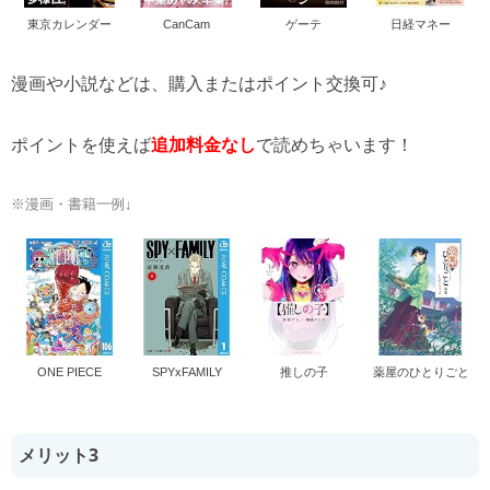
東京カレンダー
CanCam
ゲーテ
日経マネー
漫画や小説などは、購入またはポイント交換可♪
ポイントを使えば
追加料金なし
で読めちゃいます！
※漫画・書籍一例↓
ONE PIECE
SPYxFAMILY
推しの子
薬屋のひとりごと
メリット3