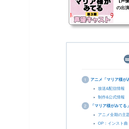
【声
の出
アニメ「マリア様が
放送&配信情報
制作&公式情報
「マリア様がみてる
アニメ全期の主
OP：インスト曲「pa