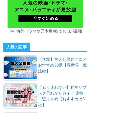
海外ドラマや乃木坂46は
Hulu
が最強
[PR]
人気の記事
【無双】主人公最強アニメ
おすすめ38選【異世界・魔
法編】
【もう迷わない】動画サブ
スク早わかりガイド!比較
一覧まとめ【おすすめは3
社】