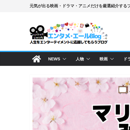
コ
ン
テ
ン
ツ
へ
ス
NEWS
人物
映画
ド
キ
ッ
プ