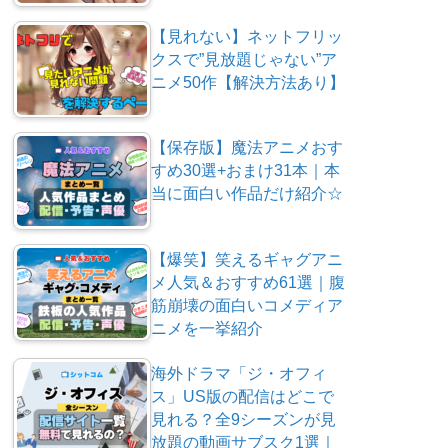
【見れない】ネットフリッ
クスで”見放題じゃない”ア
ニメ50作【解決方法あり】
【保存版】魔法アニメおす
すめ30選+おまけ31本｜本
当に面白い作品だけ紹介☆
【爆笑】笑えるギャグアニ
メ人気＆おすすめ61選｜腹
筋崩壊の面白いコメディア
ニメを一挙紹介
海外ドラマ「ジ・オフィ
ス」US版の配信はどこで
見れる？全9シーズンが見
放題の動画サブスク1選｜