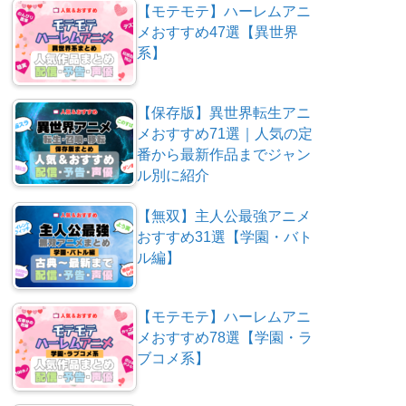
【モテモテ】ハーレムアニ
メおすすめ47選【異世界
系】
【保存版】異世界転生アニ
メおすすめ71選｜人気の定
番から最新作品までジャン
ル別に紹介
【無双】主人公最強アニメ
おすすめ31選【学園・バト
ル編】
【モテモテ】ハーレムアニ
メおすすめ78選【学園・ラ
ブコメ系】