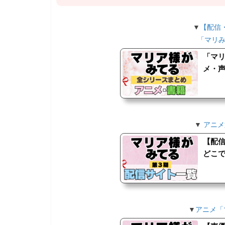
▼
【配信・
「マリ
「マ
メ・声
▼
アニメ
【配
どこで
▼
アニメ「