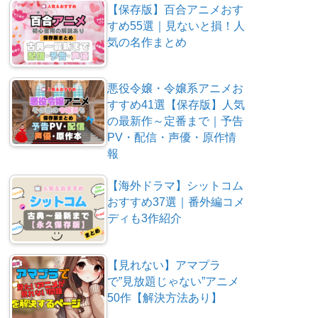
【保存版】百合アニメおす
すめ55選｜見ないと損！人
気の名作まとめ
悪役令嬢・令嬢系アニメお
すすめ41選【保存版】人気
の最新作～定番まで｜予告
PV・配信・声優・原作情
報
【海外ドラマ】シットコム
おすすめ37選｜番外編コメ
ディも3作紹介
【見れない】アマプラ
で”見放題じゃない”アニメ
50作【解決方法あり】