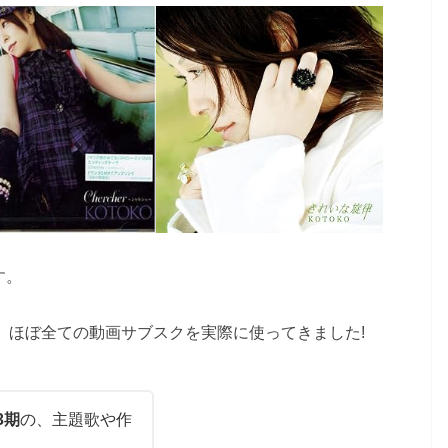
す。
、ほぼ全ての動画サブスクを実際に使ってきました!
3期
の、主題歌や作