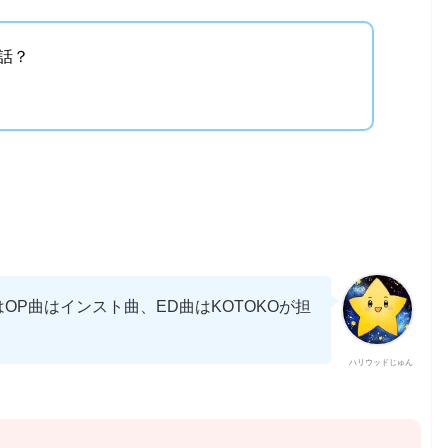
話？
はOP曲はインスト曲、ED曲はKOTOKOが担
ハリウッドじゅん