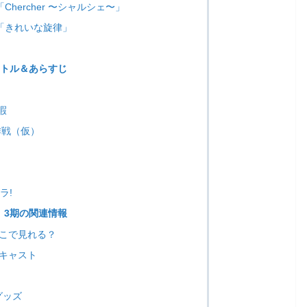
「Chercher 〜シャルシェ〜」
O「きれいな旋律」
イトル＆あらすじ
暇
作戦（仮）
ラ!
」3期の関連情報
どこで見れる？
キャスト
グッズ