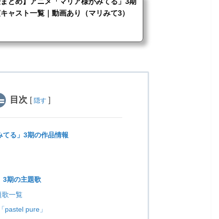
優まとめ】アニメ「マリア様がみてる」3期
演キャスト一覧｜動画あり（マリみて3）
目次
[
]
隠す
みてる」3期の作品情報
」3期の主題歌
題歌一覧
stel pure」