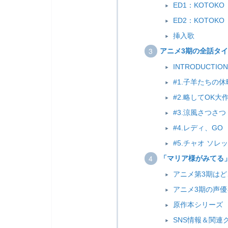
ED1：KOTOKO
ED2：KOTOK
挿入歌
アニメ3期の全話タ
INTRODUCTION
#1.子羊たちの休
#2.略してOK大
#3.涼風さつさつ
#4.レディ、GO
#5.チャオ ソレッ
「マリア様がみてる
アニメ第3期は
アニメ3期の声優
原作本シリーズ
SNS情報＆関連