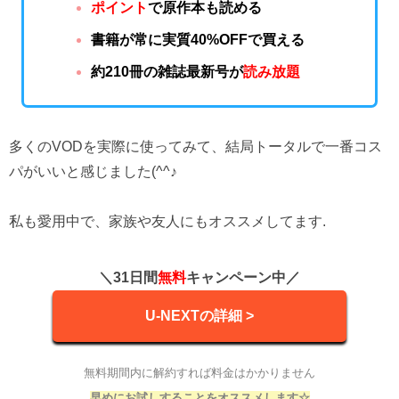
ポイント
で原作本も読める
書籍が常に実質40%OFFで買える
約210冊の雑誌最新号が
読み放題
多くのVODを実際に使ってみて、結局トータルで一番コス
パがいいと感じました(^^♪
私も愛用中で、家族や友人にもオススメしてます.
＼31日間
無料
キャンペーン中／
U-NEXTの詳細 >
無料期間内に解約すれば料金はかかりません
早めにお試しすることをオススメします☆