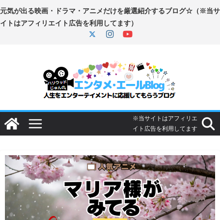
コ
ン
テ
ン
ツ
へ
ス
キ
ッ
プ