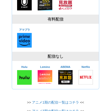
有料配信
アマプラ
配信なし
Hulu
Lemino
ABEMA
Netflix
>>
アニメ1期の配信一覧はコチラ
<<
>>
アニメ3期の配信一覧はコチラ
<<