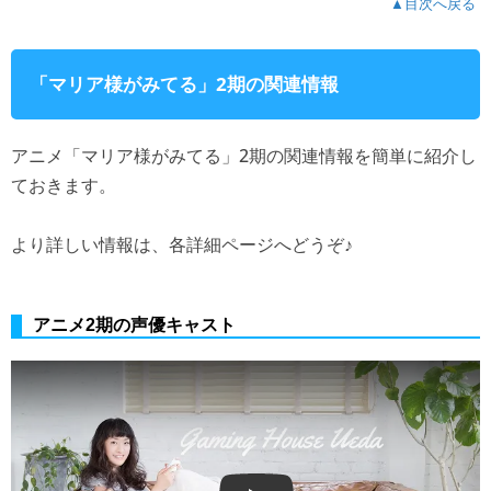
▲目次へ戻る
「マリア様がみてる」2期の関連情報
アニメ「マリア様がみてる」2期の関連情報を簡単に紹介し
ておきます。
より詳しい情報は、各詳細ページへどうぞ♪
アニメ2期の声優キャスト