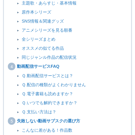
主題歌・あらすじ・基本情報
原作本シリーズ
SNS情報＆関連グッズ
アニメシリーズを見る順番
全シリーズまとめ
オススメの似てる作品
同じジャンル作品の配信状況
動画配信サービスFAQ
Ｑ.動画配信サービスとは？
Ｑ.配信の種類がよくわかりません
Ｑ.電子書籍も読めますか？
Ｑ.いつでも解約できますか？
Ｑ.支払い方法は？
失敗しない動画サブスクの選び方
こんなに差がある！作品数