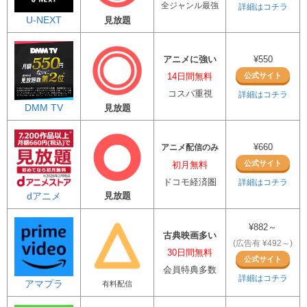
全ジャンル最強
詳細はコチラ
U-NEXT
見放題
アニメに強い
¥550
14日間無料
公式サイト
コスパ重視
詳細はコチラ
DMM TV
見放題
¥660
アニメ配信のみ
公式サイト
初月無料
ドコモ経済圏
詳細はコチラ
見放題
dアニメ
¥882～
古典映画多い
(広告有 ¥492～)
30日間無料
公式サイト
会員特典多数
詳細はコチラ
アマプラ
有料配信