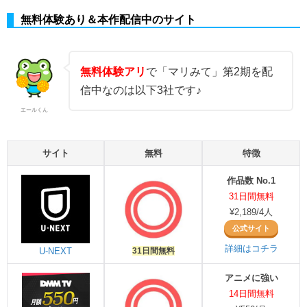
無料体験あり＆本作配信中のサイト
無料体験アリ
で「マリみて」第2期を配
信中なのは以下3社です♪
エールくん
サイト
無料
特徴
作品数 No.1
31日間無料
¥2,189/4人
公式サイト
詳細はコチラ
U-NEXT
31日間無料
アニメに強い
14日間無料