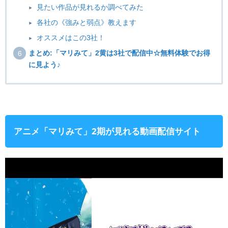
見たい作品が見れるか調べてみた
各社の《強みと弱点》教えます
オススメはこの3社！
まとめ:「マリみて」2黄は3社で配信中☆無料体験でお得
に見よう♪
アニメ「マリみて」2期が見れる動画配信サイト