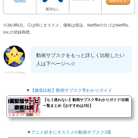
公式サイト
Netflix
配信なし
※26/3時点。◎は特にオススメ。価格は税込。NetflixのロゴはNetflix,
Inc.の登録商標。
動画サブスクをもっと詳しく比較したい
人は下ページへ☆
ハリウッドじゅん
▼
【徹底比較】動画サブスク早わかりガイド
【もう迷わない】動画サブスク早わかりガイド!比較
一覧まとめ【おすすめは3社】
▼
アニメ好きにオススメの動画サブスク3選