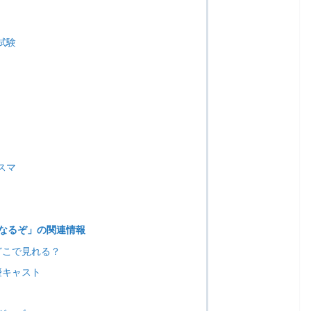
試験
スマ
なるぞ」の関連情報
どこで見れる？
優キャスト