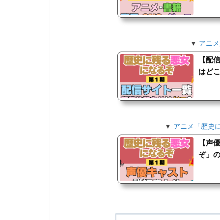
▼
アニメ
【配
はどこ
▼
アニメ「歴史
【声
ぞ」