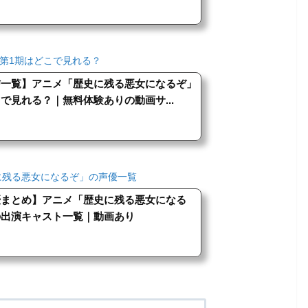
第1期はどこで見れる？
信一覧】アニメ「歴史に残る悪女になるぞ」
で見れる？｜無料体験ありの動画サ...
に残る悪女になるぞ」の声優一覧
優まとめ】アニメ「歴史に残る悪女になる
の出演キャスト一覧｜動画あり