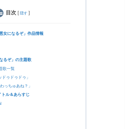
目次
[
]
隠す
悪女になるぞ」作品情報
なるぞ」の主題歌
題歌一覧
「バッドゥドゥドゥ」
「わっちゅあね？」
イトル＆あらすじ
N