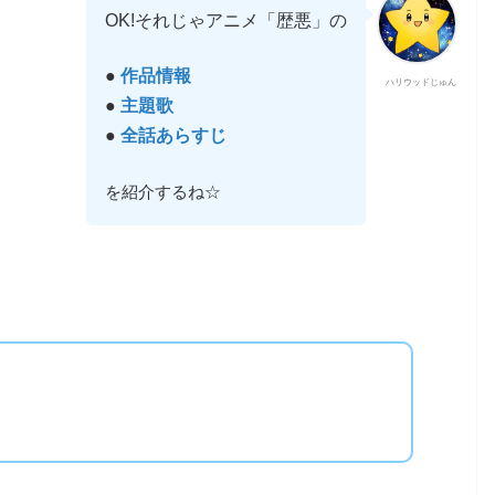
OK!それじゃアニメ「歴悪」の
●
作品情報
ハリウッドじゅん
●
主題歌
●
全話あらすじ
を紹介するね☆
？