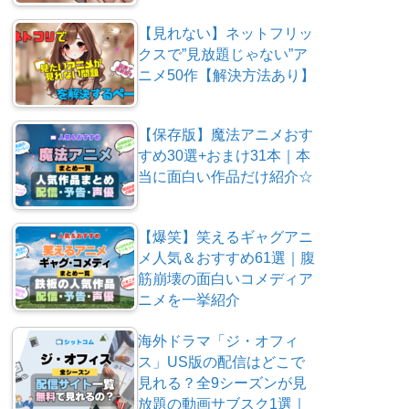
【見れない】ネットフリッ
クスで”見放題じゃない”ア
ニメ50作【解決方法あり】
【保存版】魔法アニメおす
すめ30選+おまけ31本｜本
当に面白い作品だけ紹介☆
【爆笑】笑えるギャグアニ
メ人気＆おすすめ61選｜腹
筋崩壊の面白いコメディア
ニメを一挙紹介
海外ドラマ「ジ・オフィ
ス」US版の配信はどこで
見れる？全9シーズンが見
放題の動画サブスク1選｜