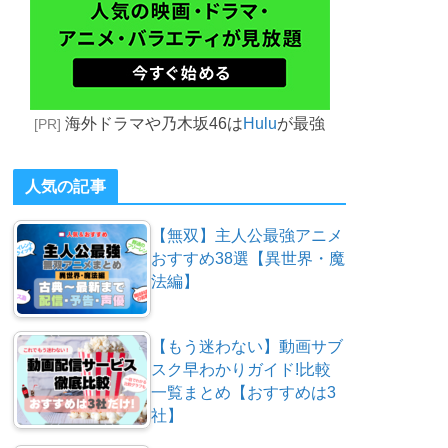
海外ドラマや乃木坂46は
Hulu
が最強
[PR]
人気の記事
【無双】主人公最強アニメ
おすすめ38選【異世界・魔
法編】
【もう迷わない】動画サブ
スク早わかりガイド!比較
一覧まとめ【おすすめは3
社】