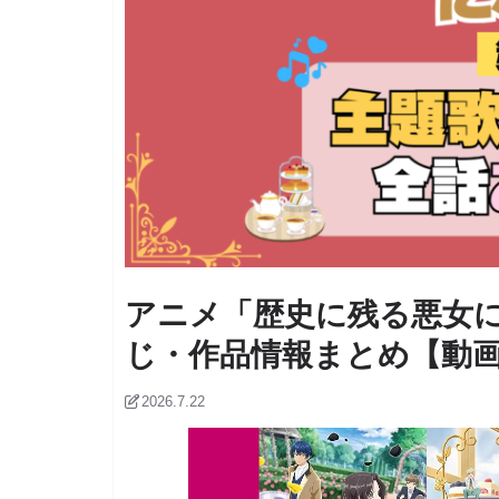
アニメ「歴史に残る悪女
じ・作品情報まとめ【動
2026.7.22