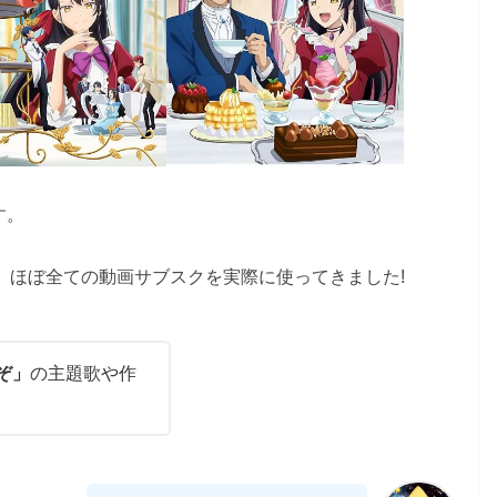
す。
、ほぼ全ての動画サブスクを実際に使ってきました!
ぞ」
の主題歌や作