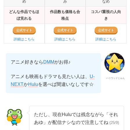
め
み
なめ
どんな作品でもほ
作品数も価格も合
コスパ重視の人向
ぼ見れる
格点
き
公式サイト
公式サイト
公式サイト
詳細はこちら
詳細はこちら
詳細はこちら
アニメ好きなら
DMM
がお得♪
アニメも映画もドラマも見たい人は、
U-
ハリウッドじゅん
か
を選べば間違いなしです☆
NEXT
Hulu
ただし、現在Huluでは残念ながら「それ
あゆ」が配信ナシなので注意してね
(25/9)