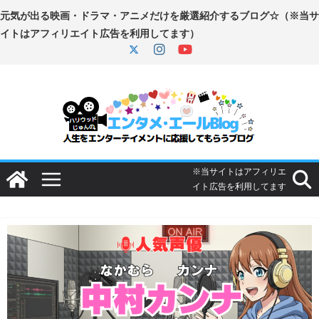
コ
ン
テ
ン
ツ
へ
ス
キ
ッ
プ