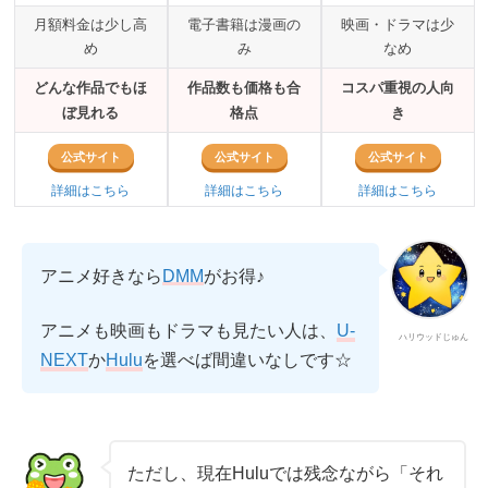
月額料金は少し高
電子書籍は漫画の
映画・ドラマは少
め
み
なめ
どんな作品でもほ
作品数も価格も合
コスパ重視の人向
ぼ見れる
格点
き
公式サイト
公式サイト
公式サイト
詳細はこちら
詳細はこちら
詳細はこちら
アニメ好きなら
DMM
がお得♪
アニメも映画もドラマも見たい人は、
U-
ハリウッドじゅん
か
を選べば間違いなしです☆
NEXT
Hulu
ただし、現在Huluでは残念ながら「それ