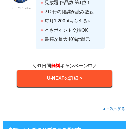
●
見放題 作品数 第1位！
ハリウッドじゅん
●
210冊の雑誌が読み放題
●
毎月1,200ptもらえる♪
●
本もポイント交換OK
●
書籍が最大40%pt還元
＼31日間
無料
キャンペーン中／
U-NEXTの詳細 >
▲目次へ戻る