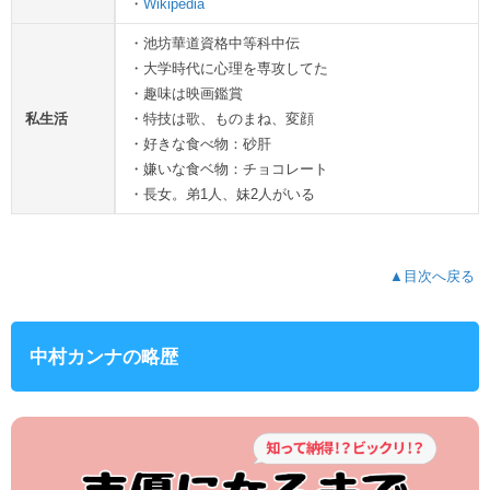
・
Wikipedia
・池坊華道資格中等科中伝
・大学時代に心理を専攻してた
・趣味は映画鑑賞
私生活
・特技は歌、ものまね、変顔
・好きな食べ物：砂肝
・嫌いな食ベ物：チョコレート
・長女。弟1人、妹2人がいる
▲目次へ戻る
中村カンナの略歴