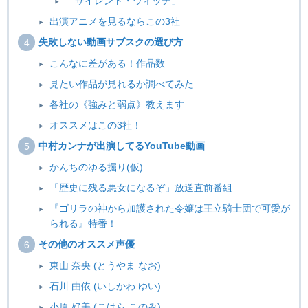
「サイレント・ウィッチ」
出演アニメを見るならこの3社
失敗しない動画サブスクの選び方
こんなに差がある！作品数
見たい作品が見れるか調べてみた
各社の《強みと弱点》教えます
オススメはこの3社！
中村カンナが出演してるYouTube動画
かんちのゆる掘り(仮)
「歴史に残る悪女になるぞ」放送直前番組
『ゴリラの神から加護された令嬢は王立騎士団で可愛が
られる』特番！
その他のオススメ声優
東山 奈央 (とうやま なお)
石川 由依 (いしかわ ゆい)
小原 好美 (こはら このみ)