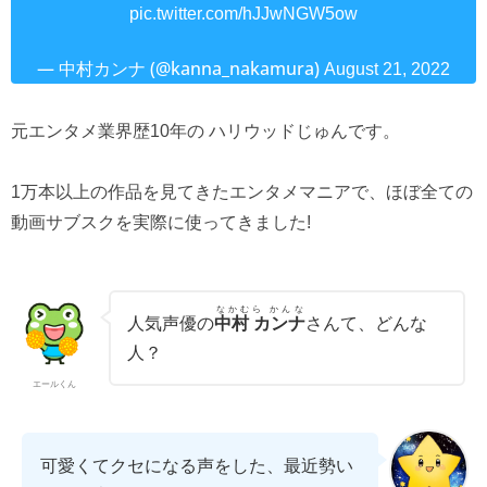
pic.twitter.com/hJJwNGW5ow
— 中村カンナ (@kanna_nakamura)
August 21, 2022
元エンタメ業界歴10年の ハリウッドじゅんです。
1万本以上の作品を見てきたエンタメマニアで、ほぼ全ての
動画サブスクを実際に使ってきました!
なかむら かんな
人気声優の
中村 カンナ
さんて、どんな
人？
エールくん
可愛くてクセになる声をした、最近勢い