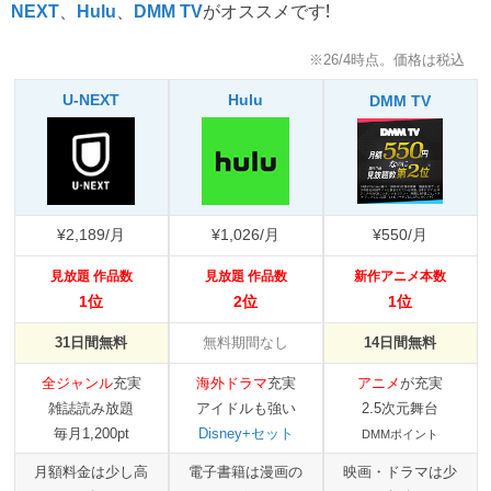
、
、
がオススメです!
NEXT
Hulu
DMM TV
※26/4時点。価格は税込
U-NEXT
Hulu
DMM TV
¥2,189/月
¥1,026/月
¥550/月
見放題 作品数
見放題 作品数
新作アニメ本数
1位
2位
1位
31日間無料
無料期間なし
14日間無料
全ジャンル
充実
海外ドラマ
充実
アニメ
が充実
雑誌読み放題
アイドルも強い
2.5次元舞台
毎月1,200pt
Disney+セット
DMMポイント
月額料金は少し高
電子書籍は漫画の
映画・ドラマは少