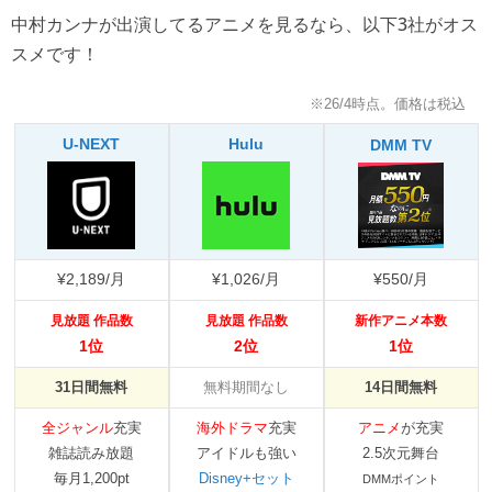
中村カンナが出演してるアニメを見るなら、以下3社がオス
スメです！
※26/4時点。価格は税込
U-NEXT
Hulu
DMM TV
¥2,189/月
¥1,026/月
¥550/月
見放題 作品数
見放題 作品数
新作アニメ本数
1位
2位
1位
31日間無料
無料期間なし
14日間無料
全ジャンル
充実
海外ドラマ
充実
アニメ
が充実
雑誌読み放題
アイドルも強い
2.5次元舞台
毎月1,200pt
Disney+セット
DMMポイント