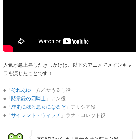
人気が急上昇したきっかけは、以下のアニメでメインキャ
ラを演じたことです！
●「
それあゆ
」八乙女うるし役
●「
黙示録の四騎士
」アン役
●「
歴史に残る悪女になるぞ
」アリシア役
●「
サイレント・ウィッチ
」ラナ・コレット役