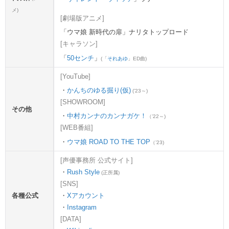
メ)
[劇場版アニメ]
ウマ娘 新時代の扉」ナリタトップロード
[キャラソン]
50センチ
」
(「
それあゆ
」ED曲)
[YouTube]
かんちのゆる掘り(仮)
(’23～)
[SHOWROOM]
その他
中村カンナのカンナガケ！
（’22～)
[WEB番組]
ウマ娘 ROAD TO THE TOP
（’23)
[声優事務所 公式サイト]
・
Rush Style
(正所属)
[SNS]
各種公式
・
Xアカウント
・
Instagram
[DATA]