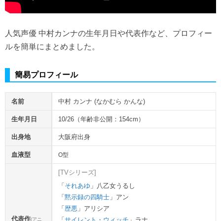
人気声優 中村カンナの生年月日や代表作など、プロフィー
ルを簡単にまとめました。
簡易プロフィール
名前
中村 カンナ (なかむら かんな)
生年月日
10/26（年齢非公開：154cm）
出身地
大阪府出身
血液型
O型
[TVシリーズ]
それあゆ
」八乙女うるし
黙示録の四騎士
」アン
歴悪
」アリシア
代表作
サイレント・ウィッチ
」ラナ
(アニ