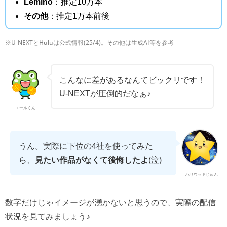
Lemino
：推定10万本
その他
：推定1万本前後
※U-NEXTとHuluは公式情報(25/4)。その他は生成AI等を参考
こんなに差があるなんてビックリです！
U-NEXTが圧倒的だなぁ♪
エールくん
うん。実際に下位の4社を使ってみた
ら、
見たい作品がなくて後悔したよ
(泣)
ハリウッドじゅん
数字だけじゃイメージが湧かないと思うので、実際の配信
状況を見てみましょう♪