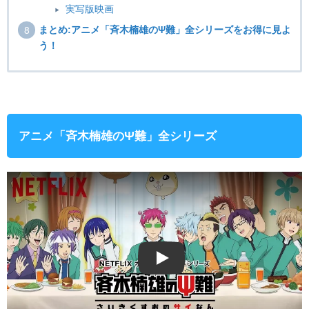
実写版映画
まとめ:アニメ「斉木楠雄のΨ難」全シリーズをお得に見よ
う！
アニメ「斉木楠雄のΨ難」全シリーズ
Play