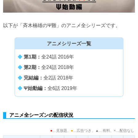
以下が「斉木楠雄のΨ難」のアニメ全シリーズです。
アニメシリーズ一覧
◆
第1期：
全24話 2016年
◆
第2期：
全24話 2018年
◆
完結編：
全2話 2018年
◆
Ψ始動編：
全6話 2019年
アニメ全シーズンの配信状況
●
…見放題、
●
…広告つき、
▲
…有料、×…配信なし