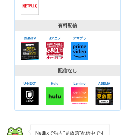
有料配信
DMMTV
dアニメ
アマプラ
配信なし
U-NEXT
Hulu
Lemino
ABEMA
Netflixで独占”見放題”配信中です