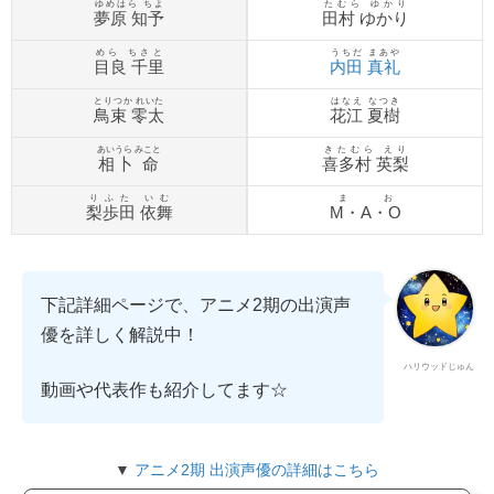
ゆめはら ちよ
たむら ゆかり
夢原 知予
田村 ゆかり
めら ちさと
うちだ まあや
目良 千里
内田 真礼
とりつか れいた
はなえ なつき
鳥束 零太
花江 夏樹
あいうら みこと
きたむら えり
相卜 命
喜多村 英梨
りふた いむ
まお
梨歩田 依舞
M・A・O
下記詳細ページで、アニメ2期の出演声
優を詳しく解説中！
ハリウッドじゅん
動画や代表作も紹介してます☆
▼
アニメ2期 出演声優の詳細はこちら