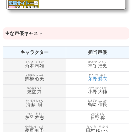
主な声優キャスト
キャラクター
担当声優
さいき くすお
かみや ひろし
斉木 楠雄
神谷 浩史
てるはし ここみ
かやの あい
照橋 心美
茅野 愛衣
ねんどう りき
おの だいすけ
燃堂 力
小野 大輔
かいどう しゅん
しまざき のぶなが
海藤 瞬
島﨑 信長
ハイロ キネシ
ひの さとし
灰呂 杵志
日野 聡
ゆめはら ちよ
たむら ゆかり
夢原 知予
田村 ゆかり