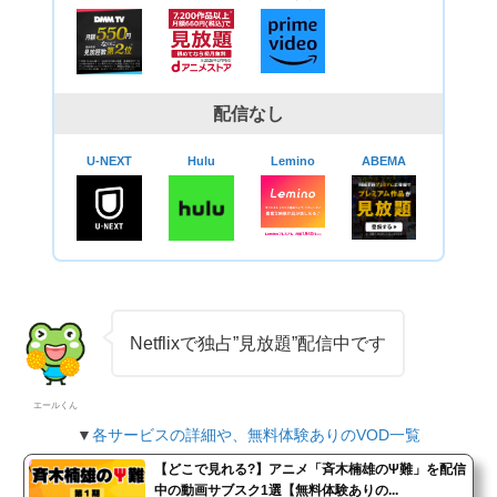
配信なし
U-NEXT
Hulu
Lemino
ABEMA
Netflixで独占”見放題”配信中です
エールくん
▼
各サービスの詳細や、無料体験ありのVOD一覧
【どこで見れる?】アニメ「斉木楠雄のΨ難」を配信
中の動画サブスク1選【無料体験ありの...