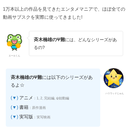
1万本以上の作品を見てきたエンタメマニアで、ほぼ全ての
動画サブスクを実際に使ってきました!
斉木楠雄のΨ難
には、どんなシリーズがあ
るの?
エールくん
斉木楠雄のΨ難
には以下のシリーズがあ
るよ☆
ハリウッドじゅん
(▼)
アニメ
：1, 2, 完結編, ψ始動編
(▼)
書籍
：原作漫画
(▼)
実写版
：実写映画