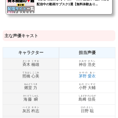
配信中の動画サブスク1選【無料体験あり...
主な声優キャスト
キャラクター
担当声優
さいき くすお
かみや ひろし
斉木 楠雄
神谷 浩史
てるはし ここみ
かやの あい
照橋 心美
茅野 愛衣
ねんどう りき
おの だいすけ
燃堂 力
小野 大輔
かいどう しゅん
しまざき のぶなが
海藤 瞬
島﨑 信長
ハイロ キネシ
ひの さとし
灰呂 杵志
日野 聡