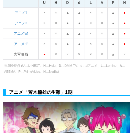
U
H
D
d
L
A
P
N
×
×
▲
▲
×
×
▲
●
アニメ1
×
×
▲
▲
×
×
▲
●
アニメ2
×
×
▲
▲
×
×
▲
●
アニメ完
×
×
▲
▲
×
×
▲
●
アニメΨ
●
×
×
×
×
×
▲
×
実写映画
※25/9時点 (
U
…U-NEXT、
H
…Hulu、
D
…DMM TV、
d
…dアニメ、
L
…Lemino、
A
…
ABEMA、
P
…PrimeVideo、
N
…Netflix)
アニメ「斉木楠雄のΨ難」1期