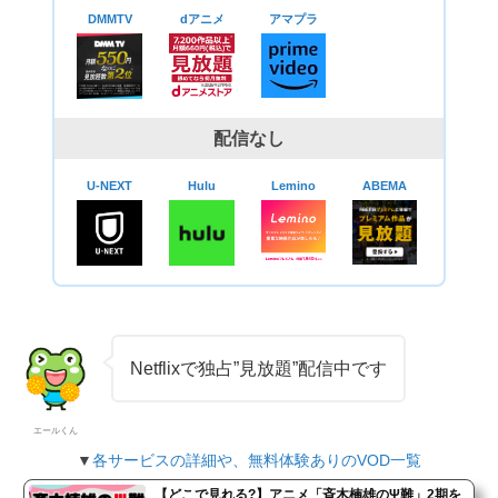
DMMTV
dアニメ
アマプラ
配信なし
U-NEXT
Hulu
Lemino
ABEMA
Netflixで独占”見放題”配信中です
エールくん
▼
各サービスの詳細や、無料体験ありのVOD一覧
【どこで見れる?】アニメ「斉木楠雄のΨ難」2期を