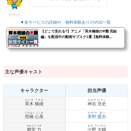
エールくん
▼
各サービスの詳細や、無料体験ありのVOD一覧
【どこで見れる?】アニメ「斉木楠雄のΨ難 完結
編」を配信中の動画サブスク1選【無料体験...
主な声優キャスト
キャラクター
担当声優
さいき くすお
かみや ひろし
斉木 楠雄
神谷 浩史
てるはし ここみ
かやの あい
照橋 心美
茅野 愛衣
ねんどう りき
おの だいすけ
燃堂 力
小野 大輔