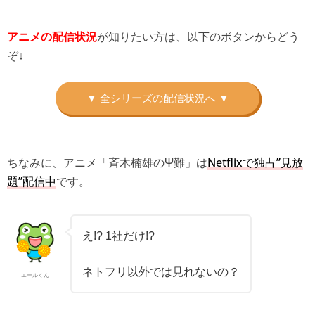
が知りたい方は、以下のボタンからどう
アニメの配信状況
ぞ↓
ちなみに、アニメ「斉木楠雄のΨ難」は
Netflixで独占”見放
題”配信中
です。
え!? 1社だけ!?
ネトフリ以外では見れないの？
エールくん