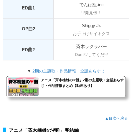
でんぱ組.inc
ED曲1
Ψ発見伝！
Shiggy Jr.
OP曲2
お手上げサイキクス
斉木ックラバー
ED曲2
Duet♡してくだΨ
▼
2期の主題歌・作品情報・全話あらすじ
アニメ「斉木楠雄のΨ難」2期の主題歌・全話あらす
じ・作品情報まとめ【動画あり】
▲目次へ戻る
アニメ「斉木楠雄のΨ難」完結編