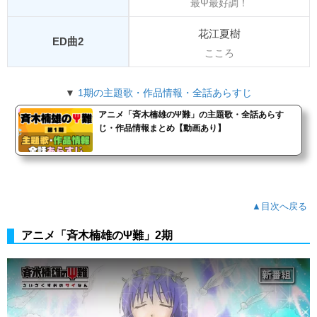
最Ψ最好調！
花江夏樹
ED曲2
こころ
▼
1期の主題歌・作品情報・全話あらすじ
アニメ「斉木楠雄のΨ難」の主題歌・全話あらす
じ・作品情報まとめ【動画あり】
▲目次へ戻る
アニメ「斉木楠雄のΨ難」2期