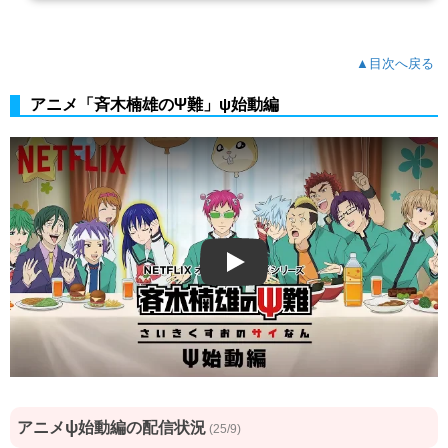
▲目次へ戻る
アニメ「斉木楠雄のΨ難」ψ始動編
Play
アニメψ始動編の配信状況
(25/9)