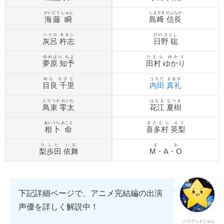
かいどう しゅん
しまざき のぶなが
海藤 瞬
島﨑 信長
ハイロ キネシ
ひの さとし
灰呂 杵志
日野 聡
ゆめはら ちよ
たむら ゆかり
夢原 知予
田村 ゆかり
めら ちさと
うちだ まあや
目良 千里
内田 真礼
とりつか れいた
はなえ なつき
鳥束 零太
花江 夏樹
あいうら みこと
きたむら えり
相卜 命
喜多村 英梨
りふた いむ
まお
梨歩田 依舞
M・A・O
下記詳細ページで、アニメ完結編の出演
声優を詳しく解説中！
ハリウッドじゅん