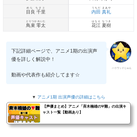
めら ちさと
うちだ まあや
目良 千里
内田 真礼
とりつか れいた
はなえ なつき
鳥束 零太
花江 夏樹
下記詳細ページで、アニメ1期の出演声
優を詳しく解説中！
ハリウッドじゅん
動画や代表作も紹介してます☆
▼
アニメ1期 出演声優の詳細はこちら
【声優まとめ】アニメ「斉木楠雄のΨ難」の出演キ
ャスト一覧【動画あり】