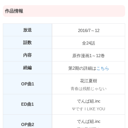
作品情報
放送
2016/7～12
話数
全24話
内容
原作漫画1～12巻
続編
第2期の詳細は
こちら
花江夏樹
OP曲1
青春は残酷じゃない
でんぱ組.inc
ED曲1
Ψです I LIKE YOU
でんぱ組.inc
OP曲2