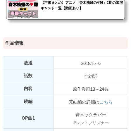
【声優まとめ】アニメ「斉木楠雄のΨ難」2期の出演
キャスト一覧【動画あり】
作品情報
放送
2018/1～6
話数
全24話
内容
原作漫画13～24巻
続編
完結編の詳細は
こちら
斉木ックラバー
OP曲1
Ψレントプリズナー