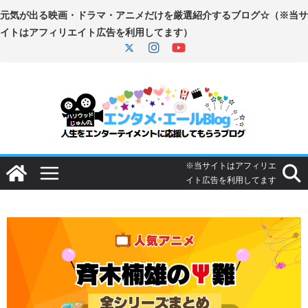
コ
ン
テ
ン
ツ
へ
ス
キ
ッ
プ