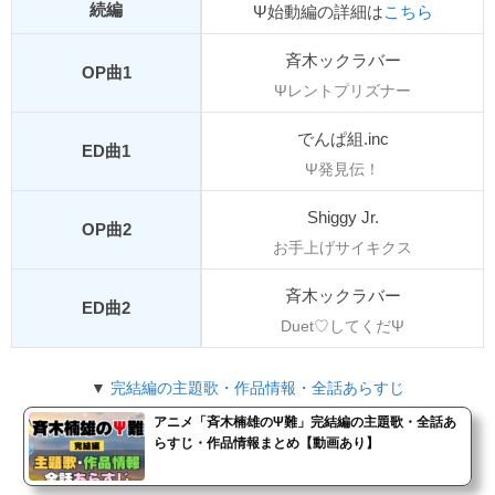
続編
Ψ始動編の詳細は
こちら
斉木ックラバー
OP曲1
Ψレントプリズナー
でんぱ組.inc
ED曲1
Ψ発見伝！
Shiggy Jr.
OP曲2
お手上げサイキクス
斉木ックラバー
ED曲2
Duet♡してくだΨ
▼
完結編の主題歌・作品情報・全話あらすじ
アニメ「斉木楠雄のΨ難」完結編の主題歌・全話あ
らすじ・作品情報まとめ【動画あり】