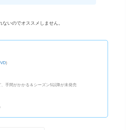
れないのでオススメしません。
DVD
)
ど、手間がかかる＆シーズン5以降が未発売
)