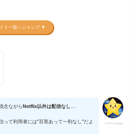
残念ながら
Netflix以外は配信なし
…
信って利用者には”百害あって一利なし”だよ
ハリウッドじゅん