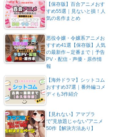
【保存版】百合アニメおす
すめ55選｜見ないと損！人
気の名作まとめ
悪役令嬢・令嬢系アニメお
すすめ41選【保存版】人気
の最新作～定番まで｜予告
PV・配信・声優・原作情
報
【海外ドラマ】シットコム
おすすめ37選｜番外編コメ
ディも3作紹介
【見れない】アマプラ
で”見放題じゃない”アニメ
50作【解決方法あり】