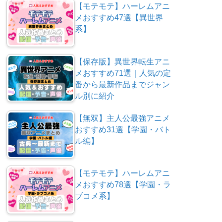
【モテモテ】ハーレムアニ
メおすすめ47選【異世界
系】
【保存版】異世界転生アニ
メおすすめ71選｜人気の定
番から最新作品までジャン
ル別に紹介
【無双】主人公最強アニメ
おすすめ31選【学園・バト
ル編】
【モテモテ】ハーレムアニ
メおすすめ78選【学園・ラ
ブコメ系】