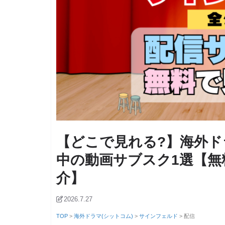
【どこで見れる?】海外
中の動画サブスク1選【無
介】
2026.7.27
TOP
>
海外ドラマ(シットコム)
>
サインフェルド
> 配信