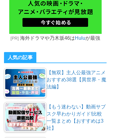
海外ドラマや乃木坂46は
Hulu
が最強
[PR]
人気の記事
【無双】主人公最強アニメ
おすすめ38選【異世界・魔
法編】
【もう迷わない】動画サブ
スク早わかりガイド!比較
一覧まとめ【おすすめは3
社】