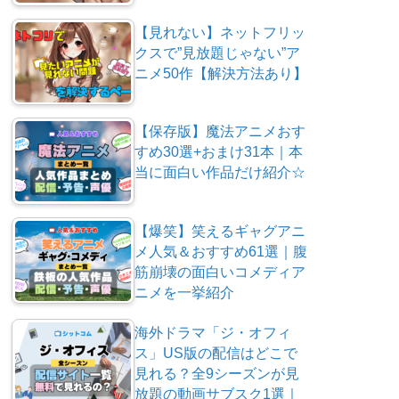
【見れない】ネットフリッ
クスで”見放題じゃない”ア
ニメ50作【解決方法あり】
【保存版】魔法アニメおす
すめ30選+おまけ31本｜本
当に面白い作品だけ紹介☆
【爆笑】笑えるギャグアニ
メ人気＆おすすめ61選｜腹
筋崩壊の面白いコメディア
ニメを一挙紹介
海外ドラマ「ジ・オフィ
ス」US版の配信はどこで
見れる？全9シーズンが見
放題の動画サブスク1選｜