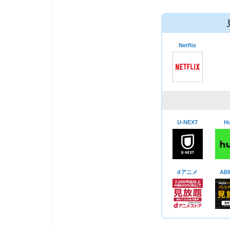
Netflix
U-NEXT
Hu
dアニメ
AB