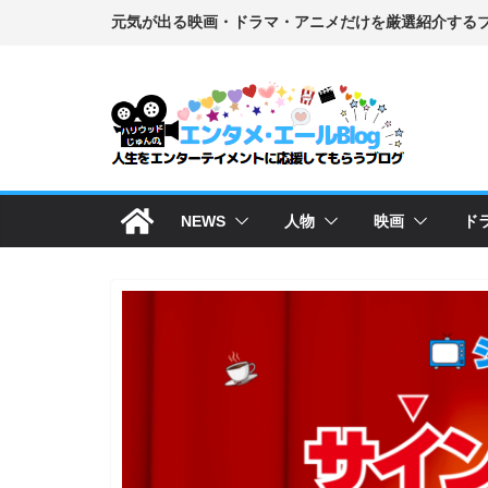
コ
ン
テ
ン
ツ
へ
ス
NEWS
人物
映画
ド
キ
ッ
プ