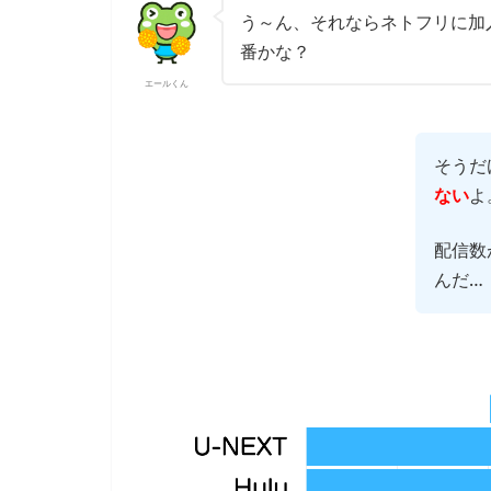
う～ん、それならネトフリに加
番かな？
エールくん
そうだ
ない
よ
配信数
んだ…