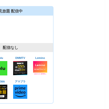
見放題 配信中
配信なし
lu
DMMTV
Lemino
EMA
アマプラ