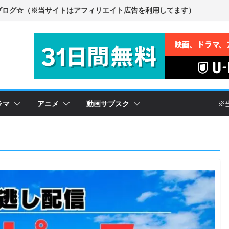
ラマ
アニメ
動画サブスク