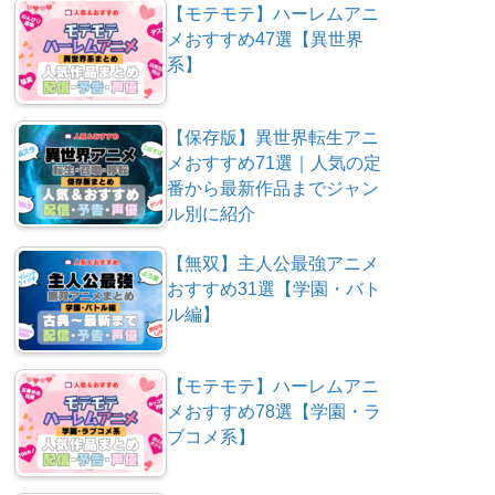
【モテモテ】ハーレムアニ
メおすすめ47選【異世界
系】
【保存版】異世界転生アニ
メおすすめ71選｜人気の定
番から最新作品までジャン
ル別に紹介
【無双】主人公最強アニメ
おすすめ31選【学園・バト
ル編】
【モテモテ】ハーレムアニ
メおすすめ78選【学園・ラ
ブコメ系】