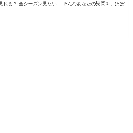
で見れる？ 全シーズン見たい！ そんなあなたの疑問を、ほぼ