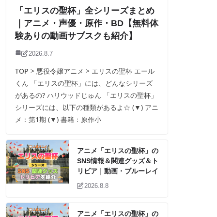
「エリスの聖杯」全シリーズまとめ
｜アニメ・声優・原作・BD【無料体
験ありの動画サブスクも紹介】
2026.8.7
TOP > 悪役令嬢アニメ > エリスの聖杯 エール
くん 「エリスの聖杯」には、どんなシリーズ
があるの? ハリウッドじゅん 「エリスの聖杯」
シリーズには、以下の種類があるよ☆ (▼) アニ
メ：第1期 (▼) 書籍：原作小
アニメ「エリスの聖杯」の
SNS情報＆関連グッズ＆ト
リビア｜動画・ブルーレイ
2026.8.8
アニメ「エリスの聖杯」の