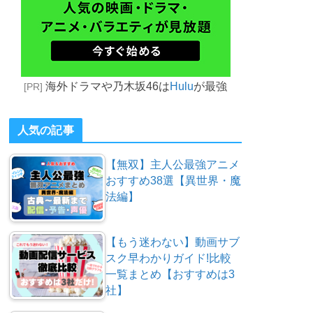
海外ドラマや乃木坂46は
Hulu
が最強
[PR]
人気の記事
【無双】主人公最強アニメ
おすすめ38選【異世界・魔
法編】
【もう迷わない】動画サブ
スク早わかりガイド!比較
一覧まとめ【おすすめは3
社】