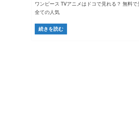
ワンピース TVアニメはドコで見れる？ 無料
全ての人気
続きを読む