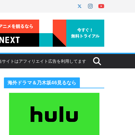
海外ドラマ＆乃木坂46見るなら