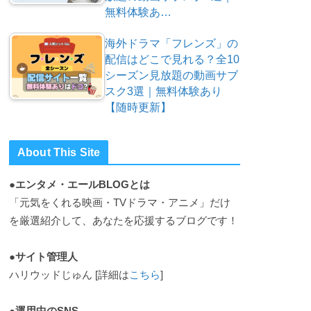
無料体験あ…
海外ドラマ「フレンズ」の
配信はどこで見れる？全10
シーズン見放題の動画サブ
スク3選｜無料体験あり
【随時更新】
About This Site
●エンタメ・エールBLOGとは
「元気をくれる映画・TVドラマ・アニメ」だけ
を厳選紹介して、あなたを応援するブログです！
●サイト管理人
ハリウッドじゅん [詳細は
こちら
]
●運用中のSNS