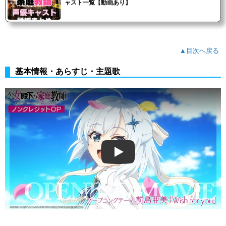
ャスト一覧【動画あり】
▲目次へ戻る
基本情報・あらすじ・主題歌
Play