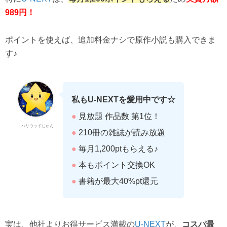
989円！
ポイントを使えば、追加料金ナシで原作小説も購入できま
す♪
私もU-NEXTを愛用中です☆
●
見放題 作品数 第1位！
ハリウッドじゅん
●
210冊の雑誌が読み放題
●
毎月1,200ptもらえる♪
●
本もポイント交換OK
●
書籍が最大40%pt還元
実は、他社よりお得サービス満載の
U-NEXT
が、
コスパ最