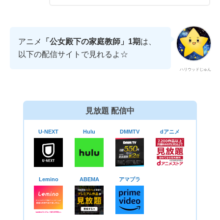
アニメ
「公女殿下の家庭教師」1期
は、
以下の配信サイトで見れるよ☆
ハリウッドじゅん
見放題 配信中
U-NEXT
Hulu
DMMTV
dアニメ
Lemino
ABEMA
アマプラ