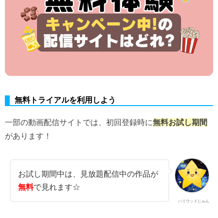
無料トライアルを利用しよう
一部の動画配信サイトでは、初回登録時に
無料お試し期間
があります！
お試し期間中は、見放題配信中の作品が
無料
で見れます☆
ハリウッドじゅん