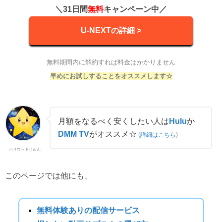
＼31日間
無料
キャンペーン中／
U-NEXTの詳細 >
無料期間内に解約すれば料金はかかりません
早めにお試しすることをオススメします☆
月額をなるべく安くしたい人は
Hulu
か
DMM TV
がオススメ☆
(
詳細はこちら
)
ハリウッドじゅん
このページでは他にも、
無料体験ありの配信サービス