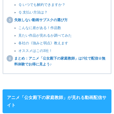
Ｑ.いつでも解約できますか？
Ｑ.支払い方法は？
失敗しない動画サブスクの選び方
こんなに差がある！作品数
見たい作品が見れるか調べてみた
各社の《強みと弱点》教えます
オススメはこの3社！
まとめ：アニメ「公女殿下の家庭教師」は7社で配信☆無
料体験でお得に見よう♪
アニメ「公女殿下の家庭教師」が見れる動画配信サ
イト