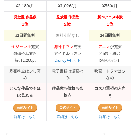
¥2,189/月
¥1,026/月
¥550/月
見放題 作品数
見放題 作品数
新作アニメ本数
1位
2位
1位
31日間無料
無料期間なし
14日間無料
全ジャンル
充実
海外ドラマ
充実
アニメ
が充実
雑誌読み放題
アイドルも強い
2.5次元舞台
毎月1,200pt
Disney+セット
DMMポイント
月額料金は少し高
電子書籍は漫画の
映画・ドラマは少
め
み
なめ
どんな作品でもほ
作品数も価格も合
コスパ重視の人向
ぼ見れる
格点
き
公式サイト
公式サイト
公式サイト
詳細はこちら
詳細はこちら
詳細はこちら