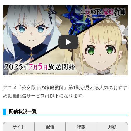
Play
アニメ「公女殿下の家庭教師」第1期が見れる人気のおすす
め動画配信サービスは以下になります。
配信状況一覧
サイト
配信
特徴
月額