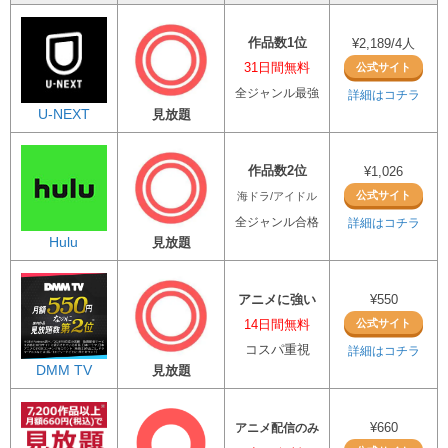
作品数1位
¥2,189/4人
31日間無料
公式サイト
全ジャンル最強
詳細はコチラ
U-NEXT
見放題
作品数2位
¥1,026
公式サイト
海ドラ/アイドル
全ジャンル合格
詳細はコチラ
Hulu
見放題
アニメに強い
¥550
14日間無料
公式サイト
コスパ重視
詳細はコチラ
DMM TV
見放題
¥660
アニメ配信のみ