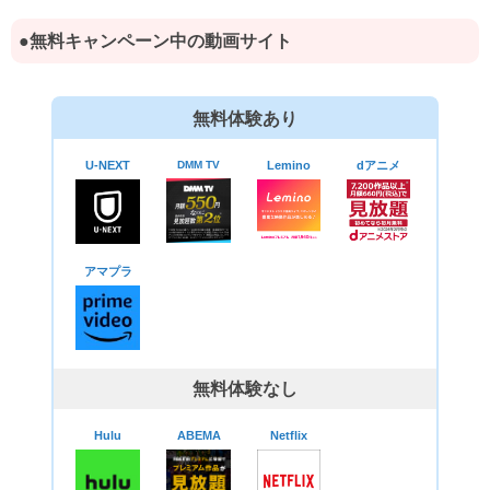
●無料キャンペーン中の動画サイト
無料体験あり
U-NEXT
DMM TV
Lemino
dアニメ
アマプラ
無料体験なし
Hulu
ABEMA
Netflix