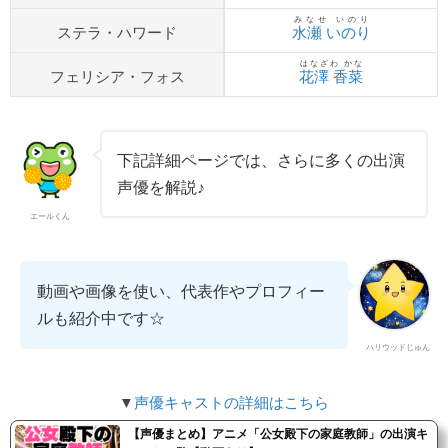
みなせ いのり
ステラ・ハワード
水瀬 いのり
はなざわ かな
フェリシア・フォス
花澤 香菜
下記詳細ページでは、さらに多くの出演
声優を解説♪
エールくん
動画や画像を使い、代表作やプロフィー
ルも紹介中です☆
ハリウッドじゅん
▼
声優キャストの詳細はこちら
【声優まとめ】アニメ「公女殿下の家庭教師」の出演キ