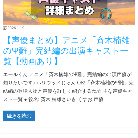
2026.1.19
【声優まとめ】アニメ「斉木楠雄
のΨ難」完結編の出演キャスト一
覧【動画あり】
エールくん アニメ「斉木楠雄のΨ難」完結編の出演声優が
知りたいです♪ ハリウッドじゅん OK!「斉木楠雄のΨ難」完
結編の登場人物と声優を詳しく紹介するね☆ 主な声優キャ
スト一覧 ● 役名: 斉木 楠雄さいき くすお 声優
続きを読む