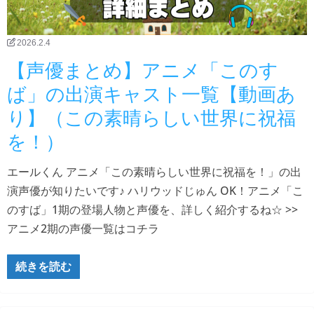
2026.2.4
【声優まとめ】アニメ「このす
ば」の出演キャスト一覧【動画あ
り】（この素晴らしい世界に祝福
を！）
エールくん アニメ「この素晴らしい世界に祝福を！」の出
演声優が知りたいです♪ ハリウッドじゅん OK！アニメ「こ
のすば」1期の登場人物と声優を、詳しく紹介するね☆ >>
アニメ2期の声優一覧はコチラ
続きを読む