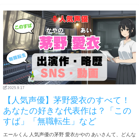
2025.9.17
【人気声優】茅野愛衣のすべて！
あなたの好きな代表作は？「この
すば」「無職転生」など
エールくん 人気声優の茅野 愛衣かやの あいさんて、どんな