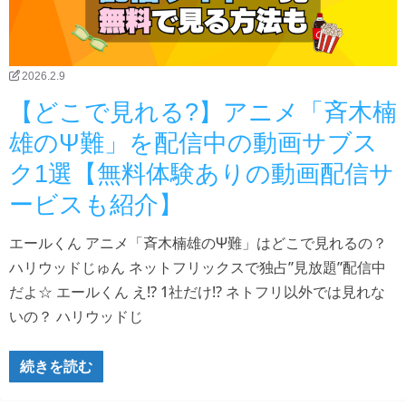
2026.2.9
【どこで見れる?】アニメ「斉木楠
雄のΨ難」を配信中の動画サブス
ク1選【無料体験ありの動画配信サ
ービスも紹介】
エールくん アニメ「斉木楠雄のΨ難」はどこで見れるの？
ハリウッドじゅん ネットフリックスで独占”見放題”配信中
だよ☆ エールくん え!? 1社だけ!? ネトフリ以外では見れな
いの？ ハリウッドじ
続きを読む