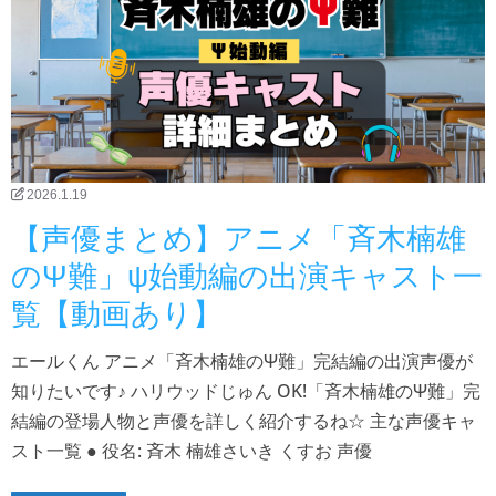
2026.1.19
【声優まとめ】アニメ「斉木楠雄
のΨ難」ψ始動編の出演キャスト一
覧【動画あり】
エールくん アニメ「斉木楠雄のΨ難」完結編の出演声優が
知りたいです♪ ハリウッドじゅん OK!「斉木楠雄のΨ難」完
結編の登場人物と声優を詳しく紹介するね☆ 主な声優キャ
スト一覧 ● 役名: 斉木 楠雄さいき くすお 声優