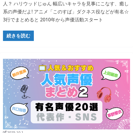
人？ ハリウッドじゅん 幅広いキャラを見事にこなす、癒し
系の声優だよ! アニメ「このすば」ダクネス役などが有名☆
3行でまとめると 2010年から声優活動スタート
続きを読む
2025.10.1