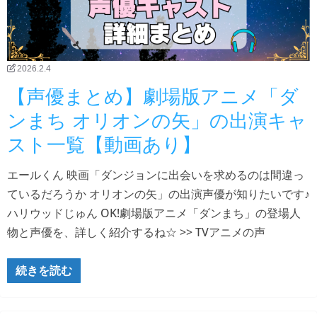
2026.2.4
【声優まとめ】劇場版アニメ「ダ
ンまち オリオンの矢」の出演キャ
スト一覧【動画あり】
エールくん 映画「ダンジョンに出会いを求めるのは間違っ
ているだろうか オリオンの矢」の出演声優が知りたいです♪
ハリウッドじゅん OK!劇場版アニメ「ダンまち」の登場人
物と声優を、詳しく紹介するね☆ >> TVアニメの声
続きを読む