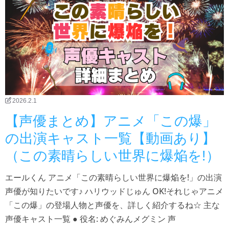
2026.2.1
【声優まとめ】アニメ「この爆」
の出演キャスト一覧【動画あり】
（この素晴らしい世界に爆焔を!）
エールくん アニメ「この素晴らしい世界に爆焔を!」の出演
声優が知りたいです♪ ハリウッドじゅん OK!それじゃアニメ
「この爆」の登場人物と声優を、詳しく紹介するね☆ 主な
声優キャスト一覧 ● 役名: めぐみんメグミン 声