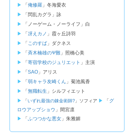
「
俺修羅
」冬海愛衣
「閃乱カグラ」詠
「ノーゲーム・ノーライフ」白
「
冴えカノ
」霞ヶ丘詩羽
「
このすば
」ダクネス
「
斉木楠雄のΨ難
」照橋心美
「
寄宿学校のジュリエット
」主演
「
SAO
」アリス
「
弱キャラ友崎くん
」菊池風香
「
無職転生
」シルフィエット
「
いずれ最強の錬金術師?
」ソフィア
「
グ
ロウアップショウ
」間宮凛
「
ふつつかな悪女
」朱雅媚