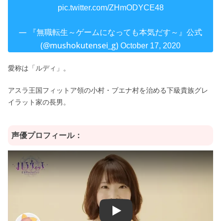
pic.twitter.com/ZHmODYCE48
— 『無職転生～ゲームになっても本気だす～』公式
(@mushokutensei_g)
October 17, 2020
愛称は「ルディ」。
アスラ王国フィットア領の小村・ブエナ村を治める下級貴族グレ
イラット家の長男。
声優プロフィール：
Play