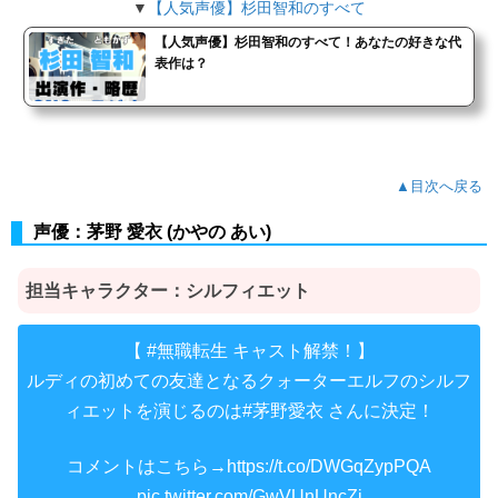
▼
【人気声優】杉田智和のすべて
【人気声優】杉田智和のすべて！あなたの好きな代
表作は？
▲目次へ戻る
声優：茅野 愛衣 (かやの あい)
担当キャラクター：
シルフィエット
【
キャスト解禁！】
#無職転生
ルディの初めての友達となるクォーターエルフのシルフ
ィエットを演じるのは
さんに決定！
#茅野愛衣
コメントはこちら→
https://t.co/DWGqZypPQA
pic.twitter.com/GwVUnUncZj