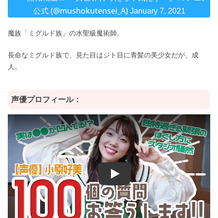
公式 (@mushokutensei_A)
January 7, 2021
魔族「ミグルド族」の水聖級魔術師。
長命なミグルド族で、見た目はジト目に青髪の美少女だが、成
人。
声優プロフィール：
Play