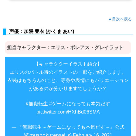
▲目次へ戻る
声優：加隈 亜衣 (かくま あい)
担当キャラクター：
エリス・ボレアス・グレイラット
【キャラクターイラスト紹介】
エリスのバトル時のイラストの一部をご紹介します。
衣装はもちろんのこと、等身や表情にもバリエーション
があるのが分かりますでしょうか？
#無職転生
#ゲームになっても本気だす
pic.twitter.com/HXhBd06SMA
— 『無職転生～ゲームになっても本気だす～』公式
(@mushokutensei_g)
February 16, 2021