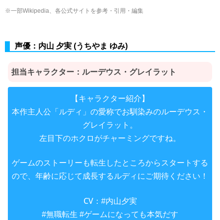
※一部Wikipedia、各公式サイトを参考・引用・編集
声優：内山 夕実 (うちやま ゆみ)
担当キャラクター：
ルーデウス・グレイラット
【キャラクター紹介】
本作主人公「ルディ」の愛称でお馴染みのルーデウス・
グレイラット。
左目下のホクロがチャーミングですね。
ゲームのストーリーも転生したところからスタートする
ので、年齢に応じて成長するルディにご期待ください！
CV：
#内山夕実
#無職転生
#ゲームになっても本気だす