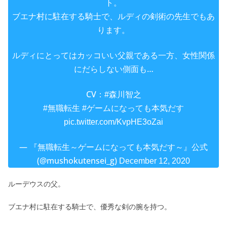
ト。
ブエナ村に駐在する騎士で、ルディの剣術の先生でもあ
ります。
ルディにとってはカッコいい父親である一方、女性関係
にだらしない側面も…
CV：
#森川智之
#無職転生
#ゲームになっても本気だす
pic.twitter.com/KvpHE3oZai
— 『無職転生～ゲームになっても本気だす～』公式
(@mushokutensei_g)
December 12, 2020
ルーデウスの父。
ブエナ村に駐在する騎士で、優秀な剣の腕を持つ。