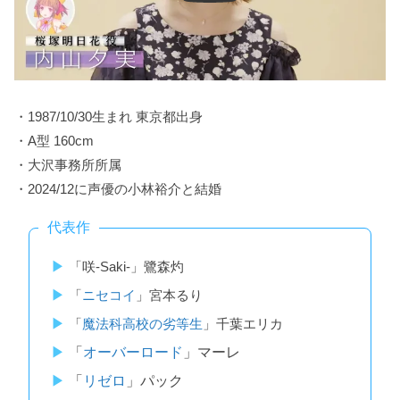
・1987/10/30生まれ 東京都出身
・A型 160cm
・大沢事務所所属
・2024/12に声優の小林裕介と結婚
代表作
「咲-Saki-」鷺森灼
「
ニセコイ
」宮本るり
「
魔法科高校の劣等生
」千葉エリカ
「
オーバーロード
」マーレ
「
リゼロ
」パック