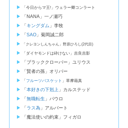
「今日からマ王!」ウェラー卿コンラート
「NANA」一ノ瀬巧
「
キングダム
」李牧
「
SAO
」菊岡誠二郎
「クレヨンしんちゃん」野原ひろし(2代目)
「ダイヤモンドは砕けない」吉良吉影
「ブラッククローバー」ユリウス
「賢者の孫」オリバー
「
フルーツバスケット
」草摩藉真
「
本好きの下剋上
」カルステッド
「
無職転生
」パウロ
「
ラス為
」アルバート
「魔法使いの約束」フィガロ