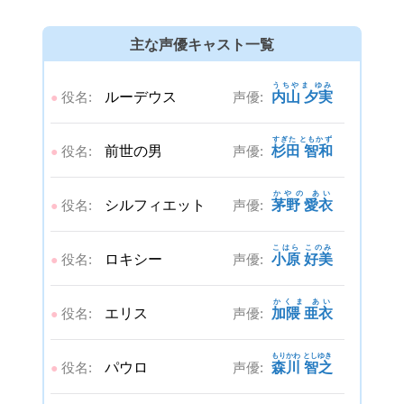
主な声優キャスト一覧
うちやま ゆみ
役名:
ルーデウス
声優:
内山 夕実
●
すぎた ともかず
役名:
前世の男
声優:
杉田 智和
●
かやの あい
役名:
シルフィエット
声優:
茅野 愛衣
●
こはら このみ
役名:
ロキシー
声優:
小原 好美
●
かくま あい
役名:
エリス
声優:
加隈 亜衣
●
もりかわ としゆき
役名:
パウロ
声優:
森川 智之
●