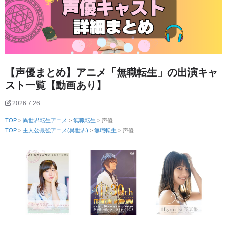
【声優まとめ】アニメ「無職転生」の出演キャ
スト一覧【動画あり】
2026.7.26
TOP
>
異世界転生アニメ
>
無職転生
> 声優
TOP
>
主人公最強アニメ(異世界)
>
無職転生
> 声優