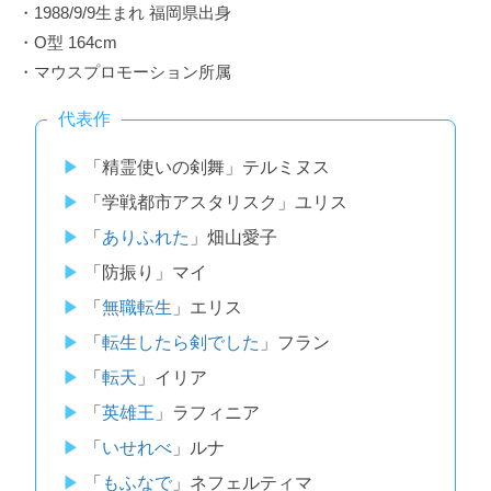
・1988/9/9生まれ 福岡県出身
・O型 164cm
・マウスプロモーション所属
代表作
「精霊使いの剣舞」テルミヌス
「学戦都市アスタリスク」ユリス
「
ありふれた
」畑山愛子
「防振り」マイ
「
無職転生
」エリス
「
転生したら剣でした
」フラン
「
転天
」イリア
「
英雄王
」ラフィニア
「
いせれべ
」ルナ
「
もふなで
」ネフェルティマ