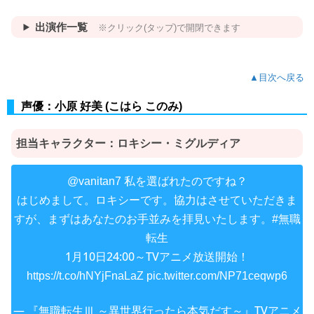
出演作一覧
※クリック(タップ)で開閉できます
▲目次へ戻る
声優：小原 好美 (こはら このみ)
担当キャラクター：
ロキシー・ミグルディア
私を選ばれたのですね？
@vanitan7
はじめまして。ロキシーです。協力はさせていただきま
すが、まずはあなたのお手並みを拝見いたします。
#無職
転生
1月10日24:00～TVアニメ放送開始！
https://t.co/hNYjFnaLaZ
pic.twitter.com/NP71ceqwp6
— 『無職転生Ⅲ ～異世界行ったら本気だす～』TVアニメ