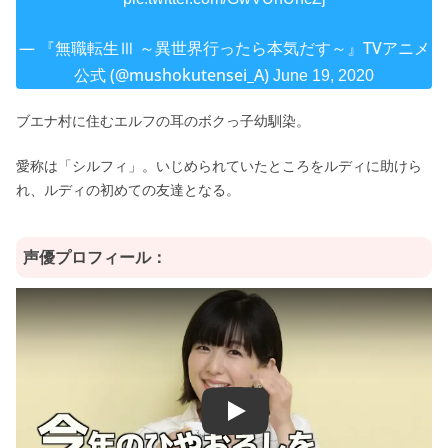
— 『無職転生Ⅲ ～異世界行ったら本気だす～』TVアニメ
公式 (@mushokutensei_A)
June 19, 2020
ブエナ村に住むエルフの耳のボクっ子幼馴染。
愛称は「シルフィ」。いじめられていたところをルディに助けら
れ、ルディの初めての友達となる。
声優プロフィール：
Play