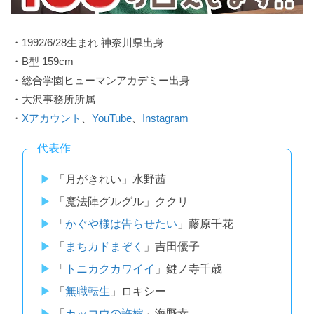
・1992/6/28生まれ 神奈川県出身
・B型 159cm
・総合学園ヒューマンアカデミー出身
・大沢事務所所属
・
Xアカウント
、
YouTube
、
Instagram
代表作
「月がきれい」水野茜
「魔法陣グルグル」ククリ
「
かぐや様は告らせたい
」
藤原千花
「
まちカドまぞく
」吉田優子
「
トニカクカワイイ
」鍵ノ寺千歳
「
無職転生
」ロキシー
「
カッコウの許嫁
」海野幸