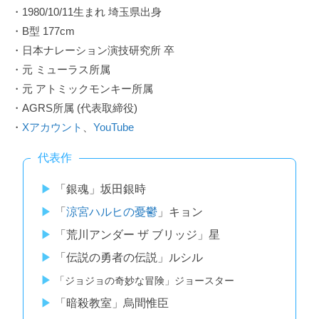
・1980/10/11生まれ 埼玉県出身
・B型 177cm
・日本ナレーション演技研究所 卒
・元 ミューラス所属
・元 アトミックモンキー所属
・AGRS所属 (代表取締役)
・
Xアカウント
、
YouTube
代表作
「銀魂」坂田銀時
「
涼宮ハルヒの憂鬱
」キョン
「荒川アンダー ザ ブリッジ」星
「伝説の勇者の伝説」ルシル
「ジョジョの奇妙な冒険」ジョースター
「暗殺教室」烏間惟臣