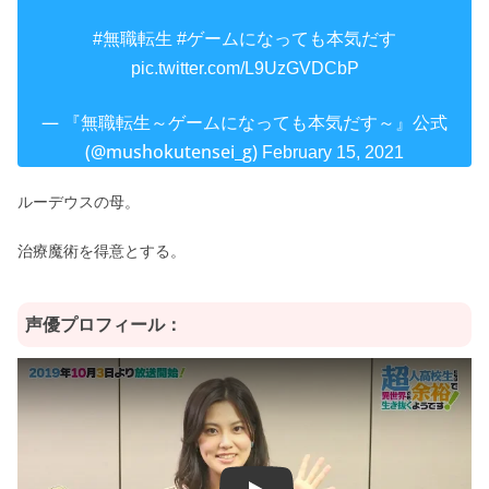
#無職転生
#ゲームになっても本気だす
pic.twitter.com/L9UzGVDCbP
— 『無職転生～ゲームになっても本気だす～』公式
(@mushokutensei_g)
February 15, 2021
ルーデウスの母。
治療魔術を得意とする。
声優プロフィール：