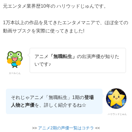
元エンタメ業界歴10年の ハリウッドじゅんです。
1万本以上の作品を見てきたエンタメマニアで、ほぼ全ての
動画サブスクを実際に使ってきました!
アニメ
「無職転生」
の出演声優が知りた
いです♪
エールくん
それじゃアニメ「無職転生」1期の
登場
人物と声優
を、詳しく紹介するね☆
ハリウッドじゅん
>>
アニメ2期の声優一覧はコチラ
<<