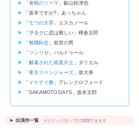
「
食戟のソーマ
」叡山枝津也
「坂本ですが?」あっちゃん
「
七つの大罪
」エスカノール
「ヲタクに恋は難しい」樺倉太郎
「
無職転生
」前世の男
「
ツンリゼ
」バルドゥール
「
解雇された暗黒兵士
」ダリエル
「
東京リベンジャーズ
」柴大寿
「
イケナイ教
」アレンクロフォード
「SAKAMOTO DAYS」坂本太郎
出演作一覧
※クリック(タップ)で開閉できます