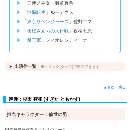
「刀使ノ巫女」獅童真希
「
無職転生
」ルーデウス
「
東京リベンジャーズ
」佐野エマ
「
夜桜さんちの大作戦
」夜桜七悪
「
魔王軍
」フィオレンティーナ
出演作一覧
※クリック(タップ)で開閉できます
▲目次へ戻る
声優：杉田 智和 (すぎた ともかず)
担当キャラクター：
前世の男
34歳無職童貞引きこもりのニート。