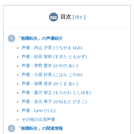
目次
[
]
隠す
「無職転生」の声優紹介
声優：内山 夕実 (うちやま ゆみ)
声優：杉田 智和 (すぎた ともかず)
声優：茅野 愛衣 (かやの あい)
声優：小原 好美 (こはら このみ)
声優：加隈 亜衣 (かくま あい)
声優：森川 智之 (もりかわ としゆき)
声優：金元 寿子 (かねもと ひさこ)
声優：Lynn (りん)
その他の出演声優
「無職転生」の関連情報