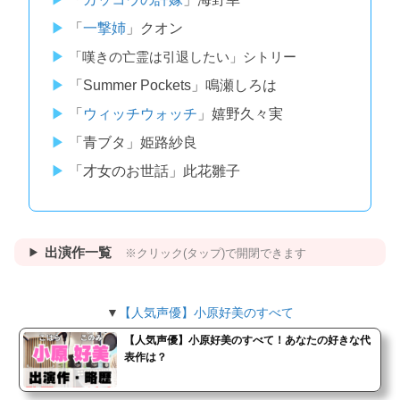
「
一撃姉
」クオン
「嘆きの亡霊は引退したい」シトリー
「Summer Pockets」鳴瀬しろは
「
ウィッチウォッチ
」嬉野久々実
「青ブタ」姫路紗良
「才女のお世話」此花雛子
出演作一覧
※クリック(タップ)で開閉できます
▼
【人気声優】小原好美のすべて
【人気声優】小原好美のすべて！あなたの好きな代
表作は？