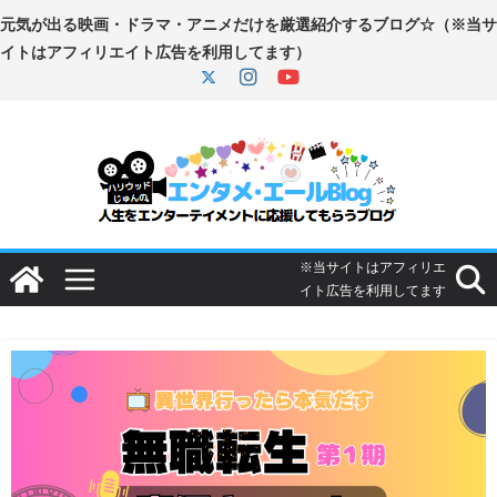
コ
ン
テ
ン
ツ
へ
ス
キ
ッ
プ