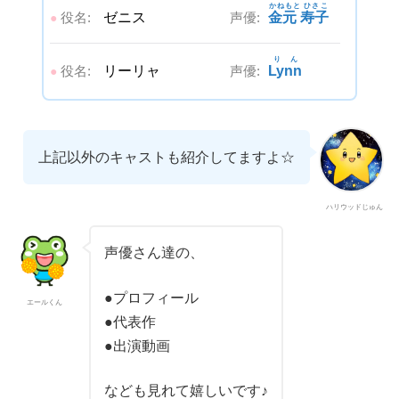
かねもと ひさこ
役名:
ゼニス
声優:
金元 寿子
●
りん
役名:
リーリャ
声優:
Lynn
●
上記以外のキャストも紹介してますよ☆
ハリウッドじゅん
声優さん達の、
●プロフィール
エールくん
●代表作
●出演動画
なども見れて嬉しいです♪