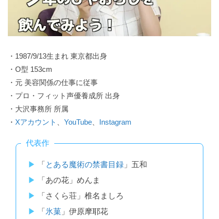
・1987/9/13生まれ 東京都出身
・O型 153cm
・元 美容関係の仕事に従事
・プロ・フィット声優養成所 出身
・大沢事務所 所属
・
Xアカウント
、
YouTube
、
Instagram
代表作
「
とある魔術の禁書目録
」五和
「あの花」めんま
「さくら荘」椎名ましろ
「
氷菓
」伊原摩耶花