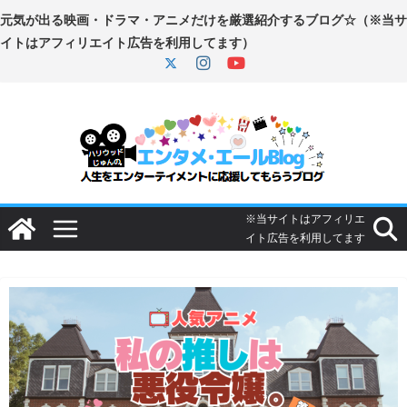
コ
ン
テ
ン
ツ
へ
ス
キ
ッ
プ