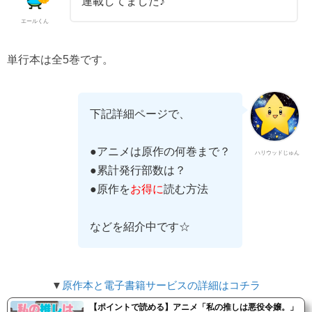
連載してました♪
エールくん
単行本は全5巻です。
下記詳細ページで、
●アニメは原作の何巻まで？
ハリウッドじゅん
●累計発行部数は？
●原作を
お得に
読む方法
などを紹介中です☆
▼
原作本と電子書籍サービスの詳細はコチラ
【ポイントで読める】アニメ「私の推しは悪役令嬢。」