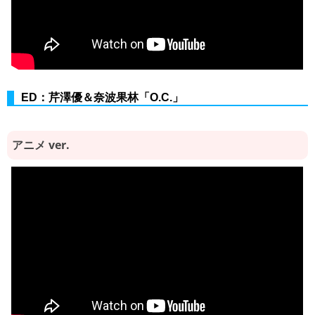
ED：芹澤優＆奈波果林「O.C.」
アニメ ver.