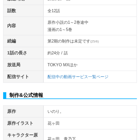
話数
全12話
原作小説の1～2巻途中
内容
漫画の1～5巻
続編
第2期の制作は未定です
(25/6)
1話の長さ
約24分 / 話
放送局
TOKYO MXほか
配信サイト
配信中の動画サービス一覧ページ
制作&公式情報
原作
いのり。
原作イラスト
花ヶ田
キャラクター原
花ヶ田、青乃下