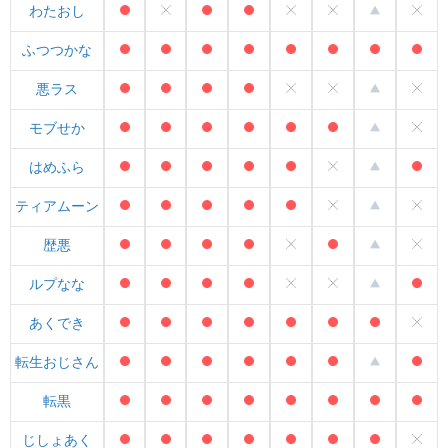
わたおし
ふつつかな
悪ラス
モブせか
はめふら
ティアムーン
歴悪
ルプなな
あくでき
転生おじさん
転黒
じしょあく