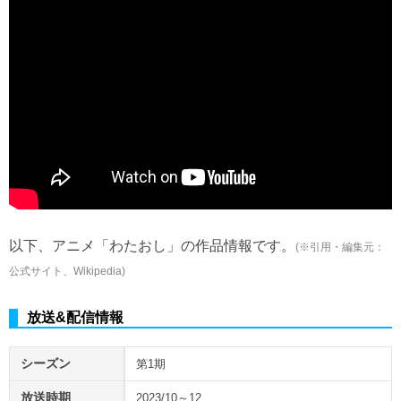
以下、アニメ「わたおし」の作品情報です。
(※引用・編集元：
公式サイト、Wikipedia)
放送&配信情報
シーズン
第1期
放送時期
2023/10～12