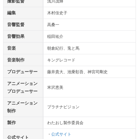
撮影監督
浅川茂輝
編集
木村佳史子
音響監督
高桑一
音響効果
稲田祐介
音楽
朝倉紀行、兎と馬
音楽制作
キングレコード
プロデューサー
藤井貴大、池乗彰吾、神宮司剛史
アニメーション
米沢恵美
プロデューサー
アニメーション
プラチナビジョン
制作
製作
わたおし製作委員会
・
公式サイト
公式サイト