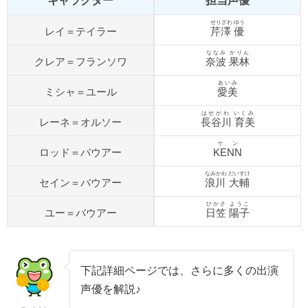
キャラクター
担当声優
せりざわ ゆう
レイ＝テイラー
芹澤 優
ななみ かりん
クレア＝フランソワ
奈波 果林
あいみ
ミシャ＝ユール
愛美
はせがわ いくみ
レーネ＝オルソー
長谷川 育美
ケン
ロッド＝バウアー
KENN
なみかわ だいすけ
セイン＝バウアー
浪川 大輔
ひかさ ようこ
ユー＝バウアー
日笠 陽子
下記詳細ページでは、さらに多くの出演
声優を解説♪