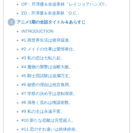
OP：芹澤優＆奈波果林「レイジョアハンズ!!」
ED：芹澤優＆奈波果林「O.C.」
アニメ1期の全話タイトル＆あらすじ
INTRODUCTION
#1 異世界生活は猪突猛進。
#2 メイドの仕事は愛情奉仕。
#3 私の恋は七転八起。
#4 魔物の襲撃は油断大敵。
#5 騎士団試験は波瀾万丈。
#6 秘密の理由は他言無用。
#7 学祭の決め手は逆転喫茶。
#8 渦巻く流れは権謀術数。
#9 私の主は永遠不変。
#10 新たな恋敵は完璧超人。
#11 恋のすれ違いは絶体絶命。