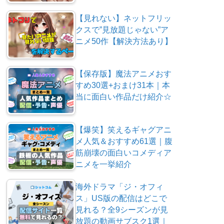
【見れない】ネットフリッ
クスで”見放題じゃない”ア
ニメ50作【解決方法あり】
【保存版】魔法アニメおす
すめ30選+おまけ31本｜本
当に面白い作品だけ紹介☆
【爆笑】笑えるギャグアニ
メ人気＆おすすめ61選｜腹
筋崩壊の面白いコメディア
ニメを一挙紹介
海外ドラマ「ジ・オフィ
ス」US版の配信はどこで
見れる？全9シーズンが見
放題の動画サブスク1選｜