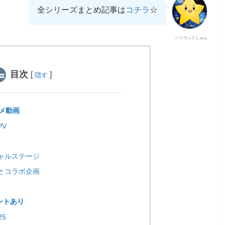
全シリーズまとめ記事は
コチラ
☆
ハリウッドじゅん
目次
[
]
隠す
メ動画
V
ャルステージ
とコラボ企画
ントあり
25