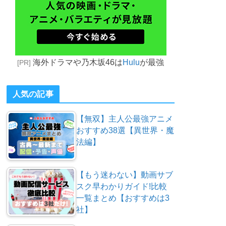
海外ドラマや乃木坂46は
Hulu
が最強
[PR]
人気の記事
【無双】主人公最強アニメ
おすすめ38選【異世界・魔
法編】
【もう迷わない】動画サブ
スク早わかりガイド!比較
一覧まとめ【おすすめは3
社】