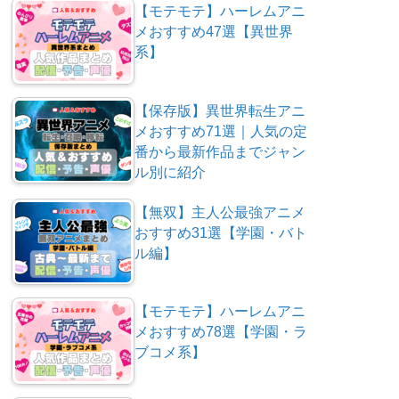
【モテモテ】ハーレムアニ
メおすすめ47選【異世界
系】
【保存版】異世界転生アニ
メおすすめ71選｜人気の定
番から最新作品までジャン
ル別に紹介
【無双】主人公最強アニメ
おすすめ31選【学園・バト
ル編】
【モテモテ】ハーレムアニ
メおすすめ78選【学園・ラ
ブコメ系】