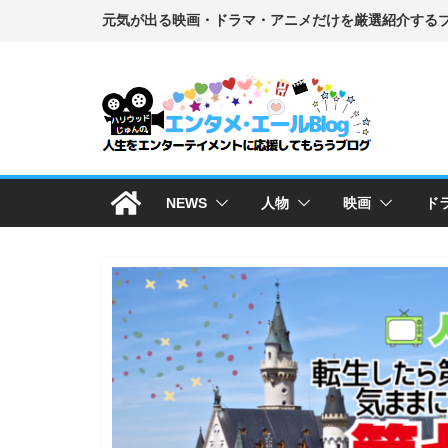
コ
ン
テ
ン
ツ
へ
ス
NEWS
人物
映画
ド
キ
ッ
プ