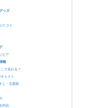
グッズ
がスゴイ
ア
リビア
情報
どこで見れる？
優キャスト
すじ・主題歌
め
る作品