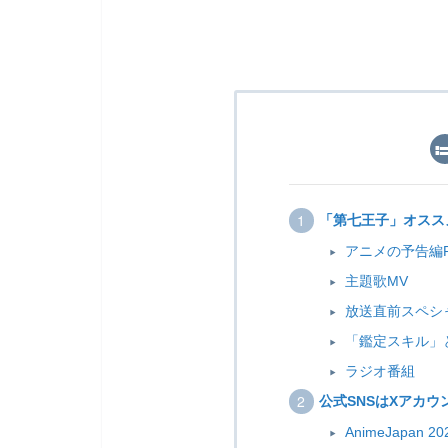
「第七王子」オスス
アニメの予告編P
主題歌MV
放送直前スペシ
「鑑定スキル」
ラジオ番組
公式SNSはXアカウ
AnimeJapan 20