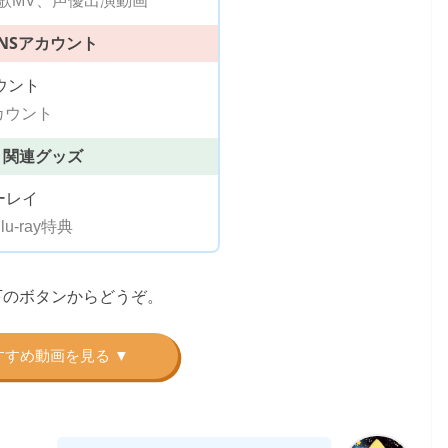
歌MV、声優出演動画
SNSアカウント
ウント
)アカウント
関連グッズ
ーレイ
u-ray特典
、下のボタンからどうぞ。