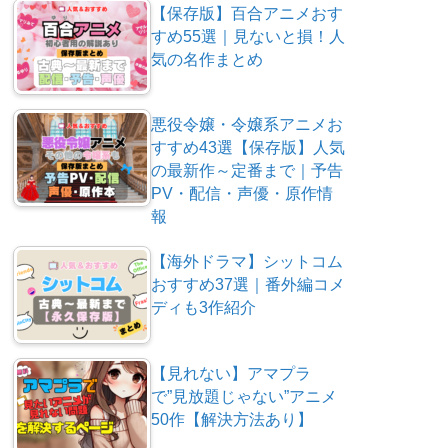
【保存版】百合アニメおす
すめ55選｜見ないと損！人
気の名作まとめ
悪役令嬢・令嬢系アニメお
すすめ43選【保存版】人気
の最新作～定番まで｜予告
PV・配信・声優・原作情
報
【海外ドラマ】シットコム
おすすめ37選｜番外編コメ
ディも3作紹介
【見れない】アマプラ
で”見放題じゃない”アニメ
50作【解決方法あり】